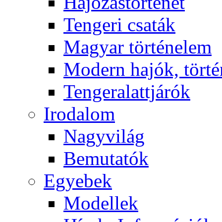
Hajózástörténet
Tengeri csaták
Magyar történelem
Modern hajók, törté
Tengeralattjárók
Irodalom
Nagyvilág
Bemutatók
Egyebek
Modellek