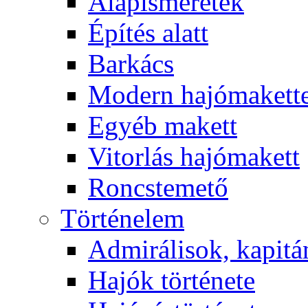
Alapismeretek
Építés alatt
Barkács
Modern hajómakett
Egyéb makett
Vitorlás hajómakett
Roncstemető
Történelem
Admirálisok, kapit
Hajók története