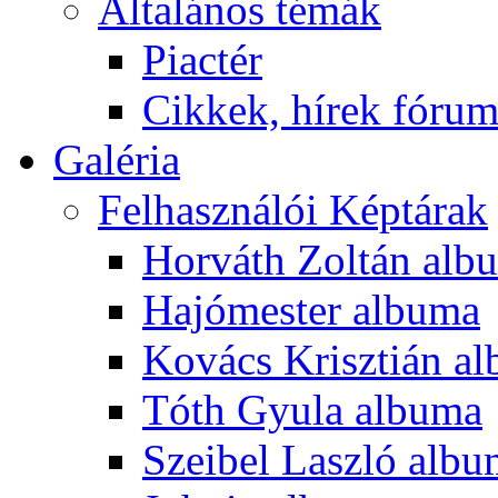
Általános témák
Piactér
Cikkek, hírek fóru
Galéria
Felhasználói Képtárak
Horváth Zoltán alb
Hajómester albuma
Kovács Krisztián a
Tóth Gyula albuma
Szeibel Laszló alb