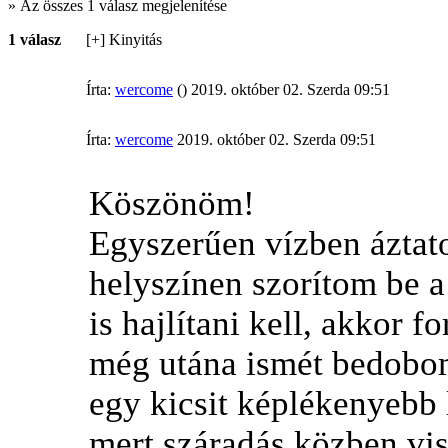
» Az összes 1 válasz megjelenítése
1 válasz
[+] Kinyitás
Írta:
wercome
() 2019. október 02. Szerda 09:51
Írta:
wercome
2019. október 02. Szerda 09:51
Köszönöm!
Egyszerűen vízben áztat
helyszínen szorítom be a
is hajlítani kell, akkor 
még utána ismét bedobom
egy kicsit képlékenyebb l
mert száradás közben vi