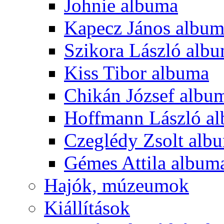
Johnie albuma
Kapecz János albu
Szikora László alb
Kiss Tibor albuma
Chikán József albu
Hoffmann László a
Czeglédy Zsolt alb
Gémes Attila album
Hajók, múzeumok
Kiállítások