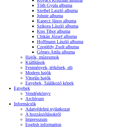
Kovács Krisztián albuma
Tóth Gyula albuma
Szeibel Laszló albuma
Johnie albuma
Kapecz János albuma
Szikora László albuma
Kiss Tibor albuma
Chikán József albuma
Hoffmann László albuma
Czeglédy Zsolt albuma
Gémes Attila albuma
Hajók, múzeumok
Kiállítások
Festmények, térképek, stb
Modern hajók
Vitorlás hajók
Egyebek, Találkozó képek
Egyebek
Vendégkönyv
Archívum
Információk
Adatvédelmi nyilatkozat
A hozzászólásokról
Impresszum
English information