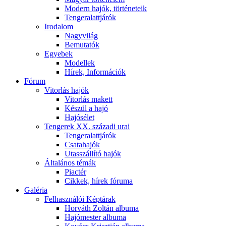
Modern hajók, történeteik
Tengeralattjárók
Irodalom
Nagyvilág
Bemutatók
Egyebek
Modellek
Hírek, Információk
Fórum
Vitorlás hajók
Vitorlás makett
Készül a hajó
Hajósélet
Tengerek XX. századi urai
Tengeralattjárók
Csatahajók
Utasszállító hajók
Általános témák
Piactér
Cikkek, hírek fóruma
Galéria
Felhasználói Képtárak
Horváth Zoltán albuma
Hajómester albuma