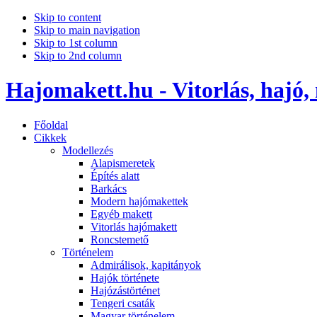
Skip to content
Skip to main navigation
Skip to 1st column
Skip to 2nd column
Hajomakett.hu - Vitorlás, hajó,
Főoldal
Cikkek
Modellezés
Alapismeretek
Építés alatt
Barkács
Modern hajómakettek
Egyéb makett
Vitorlás hajómakett
Roncstemető
Történelem
Admirálisok, kapitányok
Hajók története
Hajózástörténet
Tengeri csaták
Magyar történelem