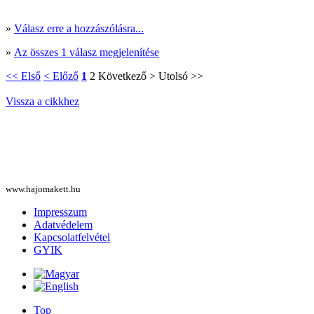
»
Válasz erre a hozzászólásra...
»
Az összes 1 válasz megjelenítése
<< Első
< Előző
1
2
Következő >
Utolsó >>
Vissza a cikkhez
www.hajomakett.hu
Impresszum
Adatvédelem
Kapcsolatfelvétel
GYIK
Top