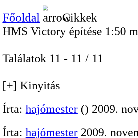
Főoldal
Cikkek
HMS Victory építése 1:50 m
Találatok 11 - 11 / 11
[+] Kinyitás
Írta:
hajómester
() 2009. no
Írta:
hajómester
2009. novem