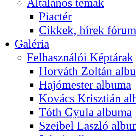
Általános témák
Piactér
Cikkek, hírek fóru
Galéria
Felhasználói Képtárak
Horváth Zoltán alb
Hajómester albuma
Kovács Krisztián a
Tóth Gyula albuma
Szeibel Laszló alb