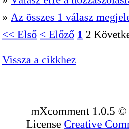
»
Az összes 1 válasz megjel
<< Első
< Előző
1
2
Követk
Vissza a cikkhez
mXcomment 1.0.5 © 
License
Creative Co