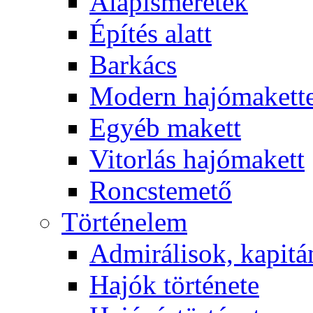
Alapismeretek
Építés alatt
Barkács
Modern hajómakett
Egyéb makett
Vitorlás hajómakett
Roncstemető
Történelem
Admirálisok, kapit
Hajók története