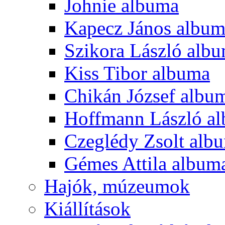
Johnie albuma
Kapecz János albu
Szikora László alb
Kiss Tibor albuma
Chikán József albu
Hoffmann László a
Czeglédy Zsolt alb
Gémes Attila album
Hajók, múzeumok
Kiállítások