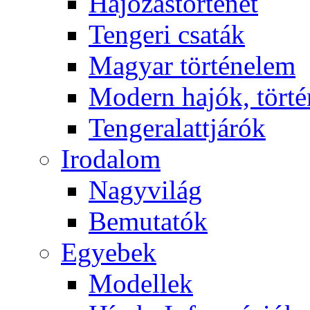
Hajózástörténet
Tengeri csaták
Magyar történelem
Modern hajók, törté
Tengeralattjárók
Irodalom
Nagyvilág
Bemutatók
Egyebek
Modellek