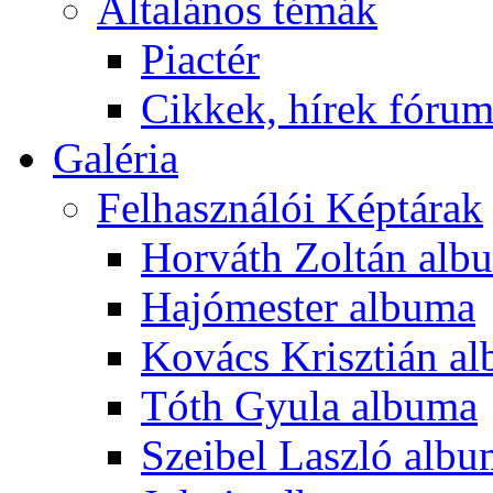
Általános témák
Piactér
Cikkek, hírek fóru
Galéria
Felhasználói Képtárak
Horváth Zoltán alb
Hajómester albuma
Kovács Krisztián a
Tóth Gyula albuma
Szeibel Laszló alb