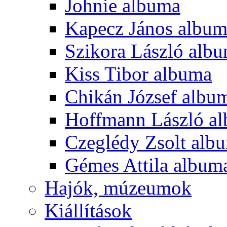
Johnie albuma
Kapecz János albu
Szikora László alb
Kiss Tibor albuma
Chikán József albu
Hoffmann László a
Czeglédy Zsolt alb
Gémes Attila album
Hajók, múzeumok
Kiállítások