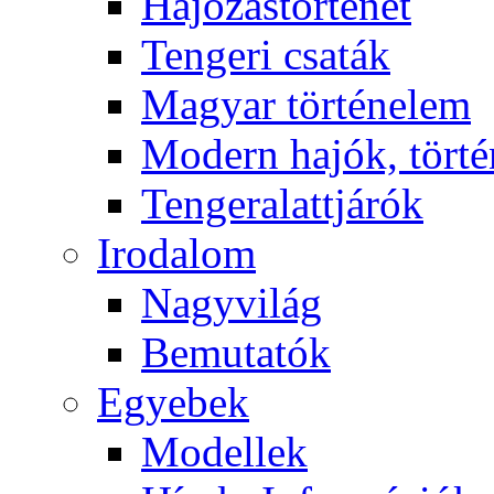
Hajózástörténet
Tengeri csaták
Magyar történelem
Modern hajók, törté
Tengeralattjárók
Irodalom
Nagyvilág
Bemutatók
Egyebek
Modellek