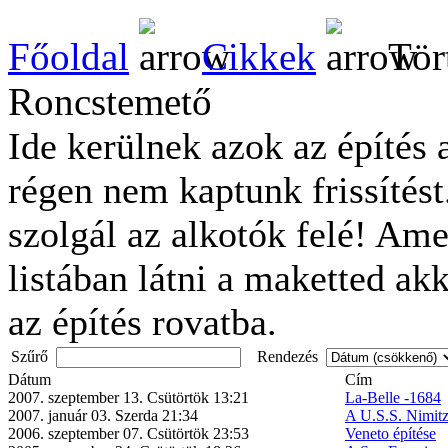
Főoldal
Cikkek
Tör
Roncstemető
Ide kerülnek azok az építés 
régen nem kaptunk frissítést
szolgál az alkotók felé! Am
listában látni a maketted akk
az építés rovatba.
Szűrő
Rendezés
Dátum
Cím
2007. szeptember 13. Csütörtök 13:21
La-Belle -1684
2007. január 03. Szerda 21:34
A U.S.S. Nimitz
2006. szeptember 07. Csütörtök 23:53
Veneto építése