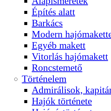
Alapismeretek
Építés alatt
Barkács
Modern hajómakett
Egyéb makett
Vitorlás hajómakett
Roncstemető
Történelem
Admirálisok, kapit
Hajók története