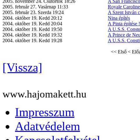
2005. november 24. Csütörtök 18:26
A San Francisco
2005. február 27. Vasárnap 11:33
Royale Caroline
2005. február 23. Szerda 19:24
A Szent István c
2004. október 19. Kedd 20:12
Nina építés
2004. október 19. Kedd 20:04
A Pinta építése !
2004. október 19. Kedd 19:50
A U.S.S. Constel
2004. október 19. Kedd 19:32
A Prince de Neu
2004. október 19. Kedd 19:28
A U.S.S. Constit
<< Első
< Elő
[Vissza]
www.hajomakett.hu
Impresszum
Adatvédelem