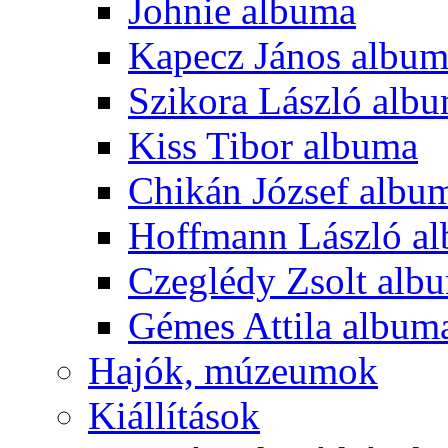
Johnie albuma
Kapecz János albu
Szikora László alb
Kiss Tibor albuma
Chikán József albu
Hoffmann László a
Czeglédy Zsolt alb
Gémes Attila album
Hajók, múzeumok
Kiállítások