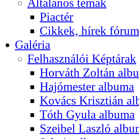
Általános témák
Piactér
Cikkek, hírek fóru
Galéria
Felhasználói Képtárak
Horváth Zoltán alb
Hajómester albuma
Kovács Krisztián a
Tóth Gyula albuma
Szeibel Laszló alb