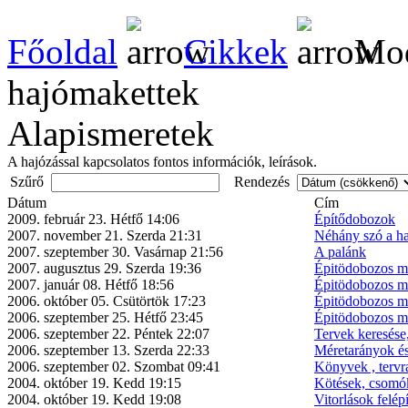
Főoldal
Cikkek
Mod
hajómakettek
Alapismeretek
A hajózással kapcsolatos fontos információk, leírások.
Szűrő
Rendezés
Dátum
Cím
2009. február 23. Hétfő 14:06
Építődobozok
2007. november 21. Szerda 21:31
Néhány szó a h
2007. szeptember 30. Vasárnap 21:56
A palánk
2007. augusztus 29. Szerda 19:36
Épitödobozos mo
2007. január 08. Hétfő 18:56
Épitödobozos mo
2006. október 05. Csütörtök 17:23
Épitödobozos mo
2006. szeptember 25. Hétfő 23:45
Épitödobozos mo
2006. szeptember 22. Péntek 22:07
Tervek keresése
2006. szeptember 13. Szerda 22:33
Méretarányok és
2006. szeptember 02. Szombat 09:41
Könyvek , tervr
2004. október 19. Kedd 19:15
Kötések, csomó
2004. október 19. Kedd 19:08
Vitorlások felépí