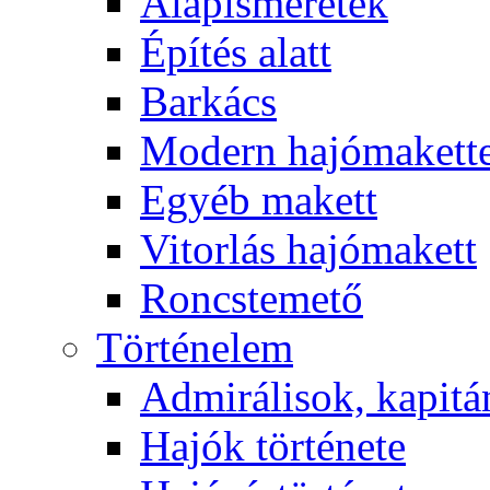
Alapismeretek
Építés alatt
Barkács
Modern hajómakett
Egyéb makett
Vitorlás hajómakett
Roncstemető
Történelem
Admirálisok, kapit
Hajók története