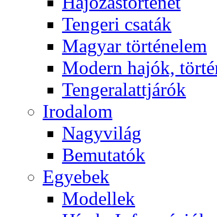
Hajózástörténet
Tengeri csaták
Magyar történelem
Modern hajók, törté
Tengeralattjárók
Irodalom
Nagyvilág
Bemutatók
Egyebek
Modellek