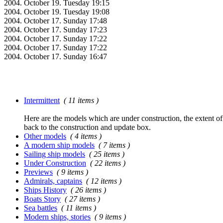
2004. October 19. Tuesday 19:15
2004. October 19. Tuesday 19:08
2004. October 17. Sunday 17:48
2004. October 17. Sunday 17:23
2004. October 17. Sunday 17:22
2004. October 17. Sunday 17:22
2004. October 17. Sunday 16:47
Intermittent
( 11 items )
Here are the models which are under construction, the extent of t
back to the construction and update box.
Other models
( 4 items )
A modern ship models
( 7 items )
Sailing ship models
( 25 items )
Under Construction
( 22 items )
Previews
( 9 items )
Admirals, captains
( 12 items )
Ships History
( 26 items )
Boats Story
( 27 items )
Sea battles
( 11 items )
Modern ships, stories
( 9 items )