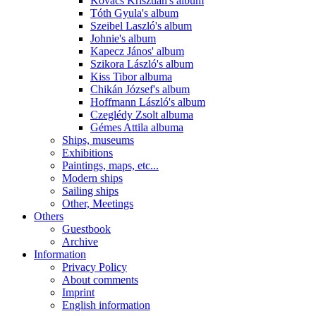
Kovács Krisztián's album
Tóth Gyula's album
Szeibel Laszló's album
Johnie's album
Kapecz János' album
Szikora László's album
Kiss Tibor albuma
Chikán József's album
Hoffmann László's album
Czeglédy Zsolt albuma
Gémes Attila albuma
Ships, museums
Exhibitions
Paintings, maps, etc...
Modern ships
Sailing ships
Other, Meetings
Others
Guestbook
Archive
Information
Privacy Policy
About comments
Imprint
English information