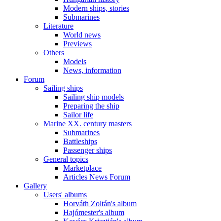
Modern ships, stories
Submarines
Literature
World news
Previews
Others
Models
News, information
Forum
Sailing ships
Sailing ship models
Preparing the ship
Sailor life
Marine XX. century masters
Submarines
Battleships
Passenger ships
General topics
Marketplace
Articles News Forum
Gallery
Users' albums
Horváth Zoltán's album
Hajómester's album