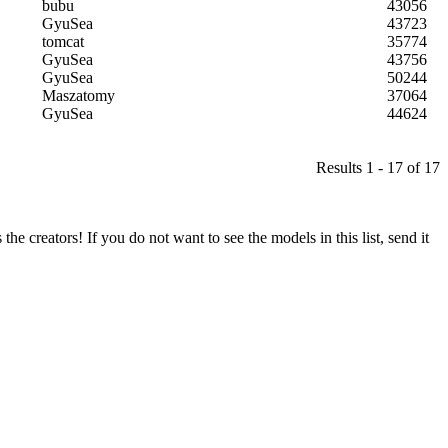
bubu
43056
GyuSea
43723
tomcat
35774
GyuSea
43756
GyuSea
50244
Maszatomy
37064
GyuSea
44624
Results 1 - 17 of 17
he creators! If you do not want to see the models in this list, send it