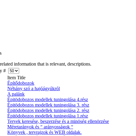
s
lated information that is relevant, descriptions.
y #
Item Title
Építődobozok
Néhány szó a hajóágyúkról
A palánk
Épitödobozos modellek tuningolása 4.rész
Épitödobozos modellek tuningolása 3. rész
Épitödobozos modellek tuningolása 2. rész
Épitödobozos modellek tuningolása 1.rész
Tervek keresése, beszerzése és a minöség ellenörzése
Méretarányok és “ arányosságok “
Könyvek , tervrajzok és WEB oldalak.