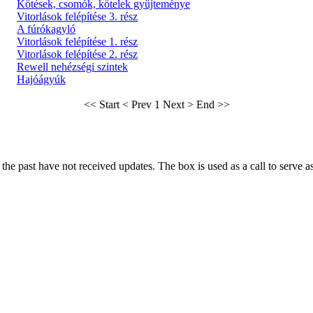
Kötések, csomók, kötelek gyűjteménye
Vitorlások felépítése 3. rész
A fúrókagyló
Vitorlások felépítése 1. rész
Vitorlások felépítése 2. rész
Rewell nehézségi szintek
Hajóágyúk
<< Start
< Prev
1
Next >
End >>
he past have not received updates. The box is used as a call to serve as t