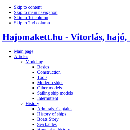
Skip to content
Skip to main navigation
Skip to 1st column
Skip to 2nd column
Hajomakett.hu - Vitorlás, hajó,
Main page
Articles
Modeling
Basics
Construction
Tools
Moderm ships
Other models
Sailing ship models
Intermittent
History
Admirals, Captains
History of ships
Boats Story
Sea battles
Hungarian history