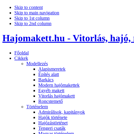
Skip to content
Skip to main navigation
Skip to 1st column
Skip to 2nd column
Hajomakett.hu - Vitorlás, hajó,
Főoldal
Cikkek
Modellezés
Alapismeretek
Építés alatt
Barkács
Modern hajómakettek
Egyéb makett
Vitorlás hajómakett
Roncstemető
Történelem
Admirálisok, kapitányok
Hajók története
Hajózástörténet
Tengeri csaták
Magyar történelem