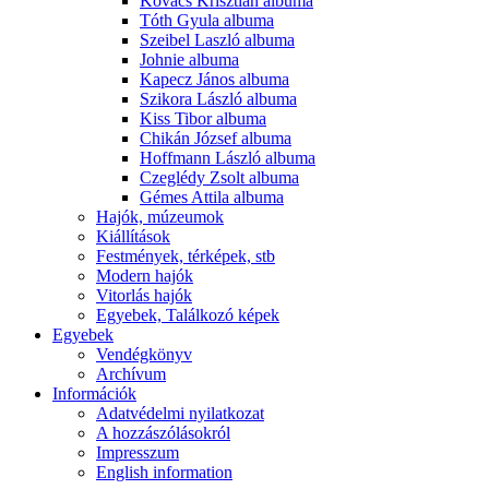
Kovács Krisztián albuma
Tóth Gyula albuma
Szeibel Laszló albuma
Johnie albuma
Kapecz János albuma
Szikora László albuma
Kiss Tibor albuma
Chikán József albuma
Hoffmann László albuma
Czeglédy Zsolt albuma
Gémes Attila albuma
Hajók, múzeumok
Kiállítások
Festmények, térképek, stb
Modern hajók
Vitorlás hajók
Egyebek, Találkozó képek
Egyebek
Vendégkönyv
Archívum
Információk
Adatvédelmi nyilatkozat
A hozzászólásokról
Impresszum
English information