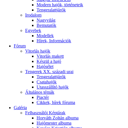
Modern hajók, történeteik
Tengeralattjárók
Irodalom
Nagyvilág
Bemutatók
Egyebek
Modellek
Hírek, Információk
Fórum
Vitorlás hajók
Vitorlás makett
Készül a hajó
Hajósélet
Tengerek XX. századi urai
Tengeralattjárók
Csatahajók
Utasszállító hajók
Általános témák
Piactér
Cikkek, hírek fóruma
Galéria
Felhasználói Képtárak
Horváth Zoltán albuma
Hajómester albuma