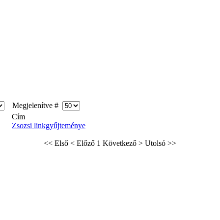
Megjelenítve #
Cím
Zsozsi linkgyűjteménye
<< Első
< Előző
1
Következő >
Utolsó >>