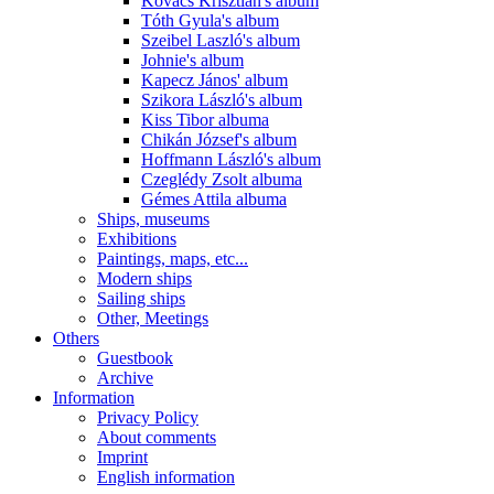
Kovács Krisztián's album
Tóth Gyula's album
Szeibel Laszló's album
Johnie's album
Kapecz János' album
Szikora László's album
Kiss Tibor albuma
Chikán József's album
Hoffmann László's album
Czeglédy Zsolt albuma
Gémes Attila albuma
Ships, museums
Exhibitions
Paintings, maps, etc...
Modern ships
Sailing ships
Other, Meetings
Others
Guestbook
Archive
Information
Privacy Policy
About comments
Imprint
English information