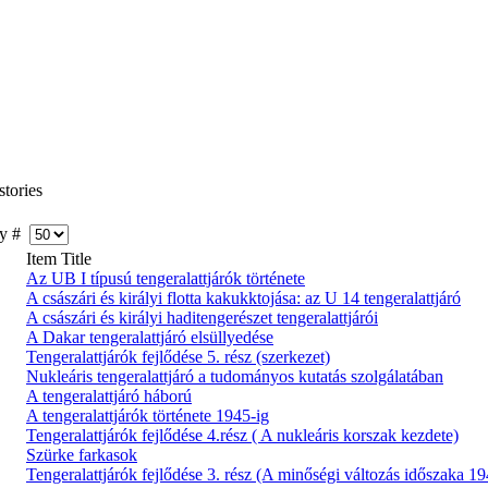
tories
y #
Item Title
Az UB I típusú tengeralattjárók története
A császári és királyi flotta kakukktojása: az U 14 tengeralattjáró
A császári és királyi haditengerészet tengeralattjárói
A Dakar tengeralattjáró elsüllyedése
Tengeralattjárók fejlődése 5. rész (szerkezet)
Nukleáris tengeralattjáró a tudományos kutatás szolgálatában
A tengeralattjáró háború
A tengeralattjárók története 1945-ig
Tengeralattjárók fejlődése 4.rész ( A nukleáris korszak kezdete)
Szürke farkasok
Tengeralattjárók fejlődése 3. rész (A minőségi változás időszaka 1