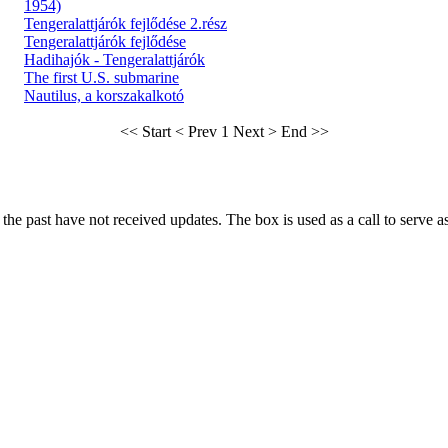
1954)
Tengeralattjárók fejlődése 2.rész
Tengeralattjárók fejlődése
Hadihajók - Tengeralattjárók
The first U.S. submarine
Nautilus, a korszakalkotó
<< Start
< Prev
1
Next >
End >>
he past have not received updates. The box is used as a call to serve as t