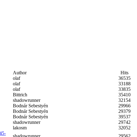
Author
Hits
olaf
36535
olaf
33188
olaf
33835
Bittrich
35410
shadowrunner
32154
Bodnár Sebestyén
29966
Bodnár Sebestyén
29379
Bodnár Sebestyén
39537
shadowrunner
29742
lakosm
32052
945-
shadowrunner
29562