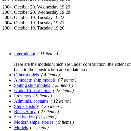
2004. October 20. Wednesday 19:29
2004. October 20. Wednesday 19:28
2004. October 19. Tuesday 19:22
2004. October 19. Tuesday 19:21
2004. October 19. Tuesday 19:20
Intermittent
( 11 items )
Here are the models which are under construction, the extent of t
back to the construction and update box.
Other models
( 4 items )
A modern ship models
( 7 items )
Sailing ship models
( 25 items )
Under Construction
( 22 items )
Previews
( 9 items )
Admirals, captains
( 12 items )
Ships History
( 26 items )
Boats Story
( 27 items )
Sea battles
( 11 items )
Modern ships, stories
( 9 items )
Models
( 1 items )