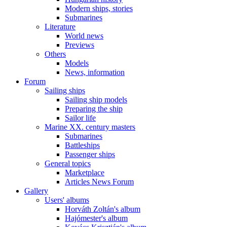
Modern ships, stories
Submarines
Literature
World news
Previews
Others
Models
News, information
Forum
Sailing ships
Sailing ship models
Preparing the ship
Sailor life
Marine XX. century masters
Submarines
Battleships
Passenger ships
General topics
Marketplace
Articles News Forum
Gallery
Users' albums
Horváth Zoltán's album
Hajómester's album