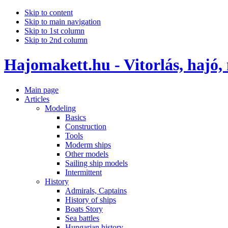
Skip to content
Skip to main navigation
Skip to 1st column
Skip to 2nd column
Hajomakett.hu - Vitorlás, hajó,
Main page
Articles
Modeling
Basics
Construction
Tools
Moderm ships
Other models
Sailing ship models
Intermittent
History
Admirals, Captains
History of ships
Boats Story
Sea battles
Hungarian history