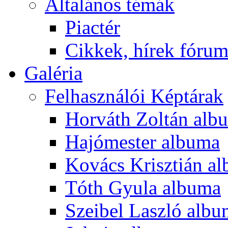
Általános témák
Piactér
Cikkek, hírek fóru
Galéria
Felhasználói Képtárak
Horváth Zoltán alb
Hajómester albuma
Kovács Krisztián a
Tóth Gyula albuma
Szeibel Laszló alb