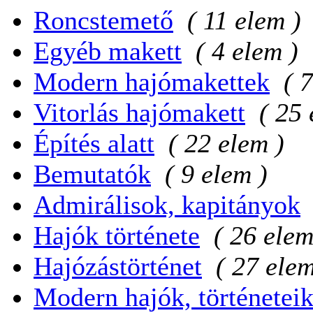
Roncstemető
( 11 elem )
Egyéb makett
( 4 elem )
Modern hajómakettek
( 
Vitorlás hajómakett
( 25 
Építés alatt
( 22 elem )
Bemutatók
( 9 elem )
Admirálisok, kapitányok
Hajók története
( 26 elem
Hajózástörténet
( 27 elem
Modern hajók, történetei