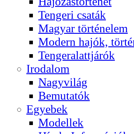
Hajózástörténet
Tengeri csaták
Magyar történelem
Modern hajók, törté
Tengeralattjárók
Irodalom
Nagyvilág
Bemutatók
Egyebek
Modellek