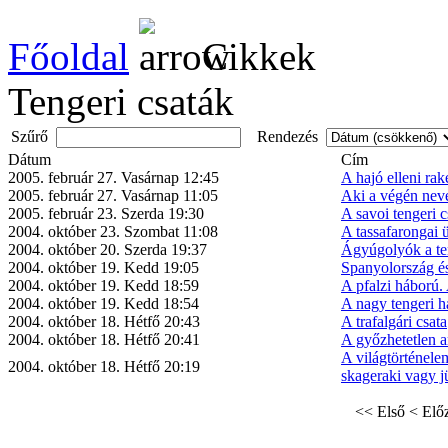
Főoldal
Cikkek
Tengeri csaták
Szűrő
Rendezés
Dátum
Cím
2005. február 27. Vasárnap 12:45
A hajó elleni ra
2005. február 27. Vasárnap 11:05
Aki a végén nevet
2005. február 23. Szerda 19:30
A savoi tengeri c
2004. október 23. Szombat 11:08
A tassafarongai 
2004. október 20. Szerda 19:37
Ágyúgolyók a te
2004. október 19. Kedd 19:05
Spanyolország és 
2004. október 19. Kedd 18:59
A pfalzi háború.
2004. október 19. Kedd 18:54
A nagy tengeri 
2004. október 18. Hétfő 20:43
A trafalgári csata
2004. október 18. Hétfő 20:41
A győzhetetlen 
A világtörténele
2004. október 18. Hétfő 20:19
skageraki vagy jü
<< Első
< Elő