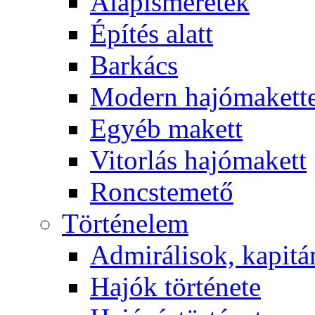
Alapismeretek
Építés alatt
Barkács
Modern hajómakett
Egyéb makett
Vitorlás hajómakett
Roncstemető
Történelem
Admirálisok, kapit
Hajók története