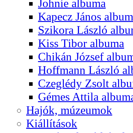
Johnie albuma
Kapecz János albu
Szikora László alb
Kiss Tibor albuma
Chikán József albu
Hoffmann László a
Czeglédy Zsolt alb
Gémes Attila album
Hajók, múzeumok
Kiállítások