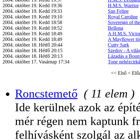
2004. október 19. Kedd 19:36
H.M.S. Warrior
2004. október 19. Kedd 19:33
San Felipe
2004. október 19. Kedd 19:10
Royal Caroline
2004. október 19. Kedd 18:58
Sovereign of th
2004. október 19. Kedd 18:52
Bellona
2004. október 19. Kedd 18:49
A H.M.S. Victo
2004. október 19. Kedd 18:49
A Mayflower tör
2004. október 18. Hétfő 20:44
Cutty Sark
2004. október 18. Hétfő 20:15
Szedov - A vilá
2004. október 18. Hétfő 20:13
Lázadás a Boun
2004. október 17. Vasárnap 17:34
Tone nehézcirká
<< Első
< Elő
Roncstemető
( 11 elem )
Ide kerülnek azok az épít
mér régen nem kaptunk fri
felhívásként szolgál az 