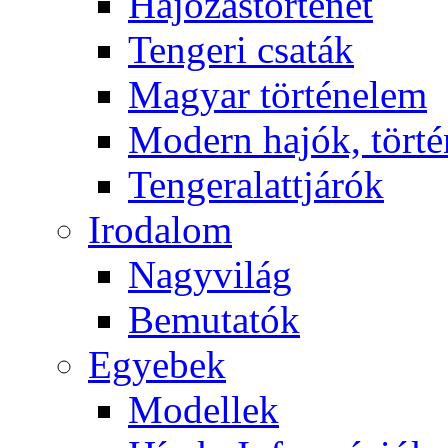
Hajózástörténet
Tengeri csaták
Magyar történelem
Modern hajók, törté
Tengeralattjárók
Irodalom
Nagyvilág
Bemutatók
Egyebek
Modellek