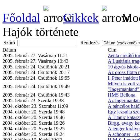
Főoldal
Cikkek
Mod
Hajók története
Szűrő
Rendezés
Dátum
Cím
2005. február 27. Vasárnap 11:21
Zenta cirkáló tö
2005. február 27. Vasárnap 10:43
A Lusitánia trag
2005. február 24. Csütörtök 20:21
10 ágyús iskola
2005. február 24. Csütörtök 20:17
Az orosz flotta
2005. február 24. Csütörtök 19:55
I. Péter imádott 
Milyen is volt v
2005. február 24. Csütörtök 19:49
"Ingermanland"
2005. február 24. Csütörtök 19:43
HMS Bellona
2005. február 23. Szerda 19:38
Az Ingermanlan
2004. október 23. Szombat 11:09
A páncélos hajók
2004. október 20. Szerda 19:48
Egy jezsuita szer
2004. október 20. Szerda 19:46
A Titanic katasz
2004. október 20. Szerda 19:26
Birgg, avagy ke
2004. október 20. Szerda 19:25
A tenger királyn
2004. október 20. Szerda 19:24
A schooner - az
2004. október 19. Kedd 19:37
H.M.S. Leopar