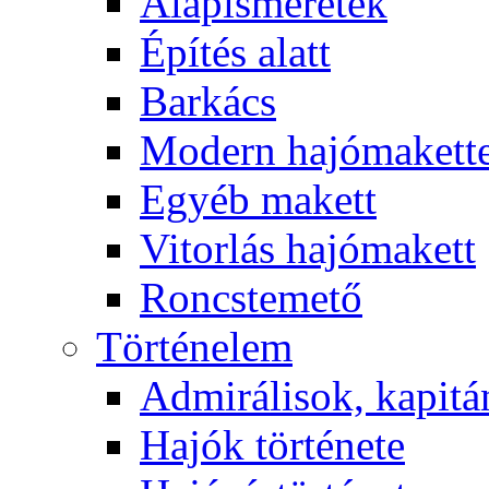
Alapismeretek
Építés alatt
Barkács
Modern hajómakett
Egyéb makett
Vitorlás hajómakett
Roncstemető
Történelem
Admirálisok, kapit
Hajók története