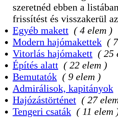
szeretnéd ebben a listában
frissítést és visszakerül a
Egyéb makett
( 4 elem )
Modern hajómakettek
( 
Vitorlás hajómakett
( 25 
Építés alatt
( 22 elem )
Bemutatók
( 9 elem )
Admirálisok, kapitányok
Hajózástörténet
( 27 elem
Tengeri csaták
( 11 elem 