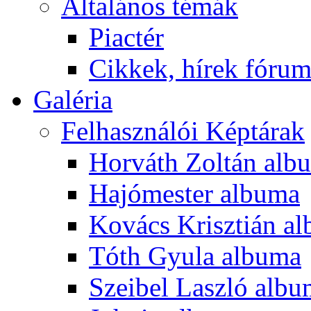
Általános témák
Piactér
Cikkek, hírek fóru
Galéria
Felhasználói Képtárak
Horváth Zoltán alb
Hajómester albuma
Kovács Krisztián a
Tóth Gyula albuma
Szeibel Laszló alb