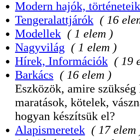
Modern hajók, történetei
Tengeralattjárók
( 16 ele
Modellek
( 1 elem )
Nagyvilág
( 1 elem )
Hírek, Információk
( 19 
Barkács
( 16 elem )
Eszközök, amire szükség l
maratások, kötelek, vászn
hogyan készítsük el?
Alapismeretek
( 17 elem 