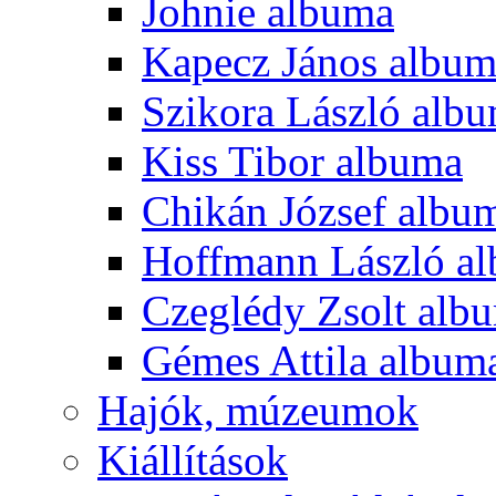
Johnie albuma
Kapecz János albu
Szikora László alb
Kiss Tibor albuma
Chikán József albu
Hoffmann László a
Czeglédy Zsolt alb
Gémes Attila album
Hajók, múzeumok
Kiállítások