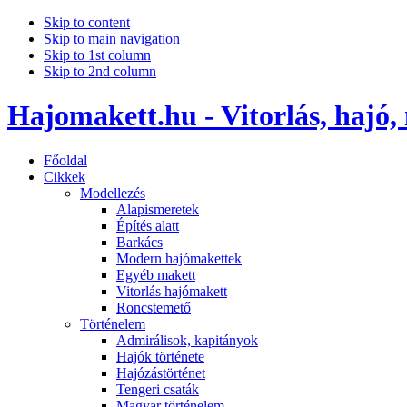
Skip to content
Skip to main navigation
Skip to 1st column
Skip to 2nd column
Hajomakett.hu - Vitorlás, hajó,
Főoldal
Cikkek
Modellezés
Alapismeretek
Építés alatt
Barkács
Modern hajómakettek
Egyéb makett
Vitorlás hajómakett
Roncstemető
Történelem
Admirálisok, kapitányok
Hajók története
Hajózástörténet
Tengeri csaták
Magyar történelem