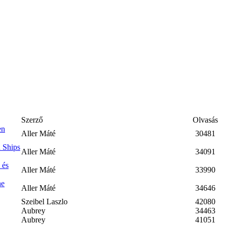
Szerző
Olvasás
en
Aller Máté
30481
 Ships
Aller Máté
34091
 és
Aller Máté
33990
he
Aller Máté
34646
Szeibel Laszlo
42080
Aubrey
34463
Aubrey
41051