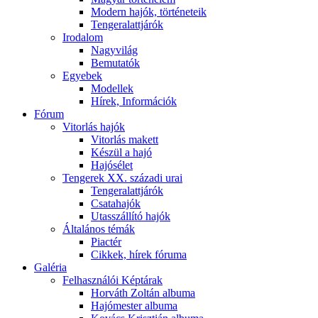
Modern hajók, történeteik
Tengeralattjárók
Irodalom
Nagyvilág
Bemutatók
Egyebek
Modellek
Hírek, Információk
Fórum
Vitorlás hajók
Vitorlás makett
Készül a hajó
Hajósélet
Tengerek XX. századi urai
Tengeralattjárók
Csatahajók
Utasszállító hajók
Általános témák
Piactér
Cikkek, hírek fóruma
Galéria
Felhasználói Képtárak
Horváth Zoltán albuma
Hajómester albuma