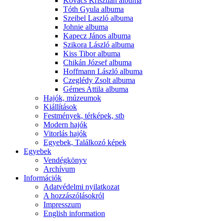
Kovács Krisztián albuma
Tóth Gyula albuma
Szeibel Laszló albuma
Johnie albuma
Kapecz János albuma
Szikora László albuma
Kiss Tibor albuma
Chikán József albuma
Hoffmann László albuma
Czeglédy Zsolt albuma
Gémes Attila albuma
Hajók, múzeumok
Kiállítások
Festmények, térképek, stb
Modern hajók
Vitorlás hajók
Egyebek, Találkozó képek
Egyebek
Vendégkönyv
Archívum
Információk
Adatvédelmi nyilatkozat
A hozzászólásokról
Impresszum
English information