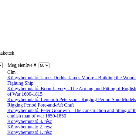
akettek
Megjelenítve #
Cím
Könyvbemutató: James Dodds, James Moore - Building the Wood
Fighting Ship
Könyvbemutató: Brian Lavery - The Arming and Fitting of English
of War 1600-1815
Könyvbemutató: Lennarth Petersson - Rigging Period Ship Models
Rigging Period Fore-and-Aft Craft
Könyvbemutató: Peter Goodwin - The construction and fitting of t
english man of war 1650-1850
Könyvbemutató 3. rész
Könyvbemutató 2. rész
Könyvbemutató 1. rész