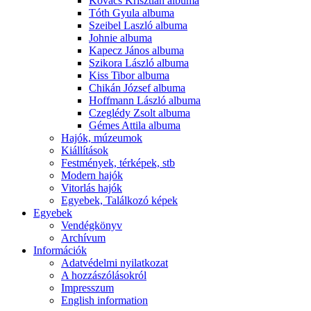
Kovács Krisztián albuma
Tóth Gyula albuma
Szeibel Laszló albuma
Johnie albuma
Kapecz János albuma
Szikora László albuma
Kiss Tibor albuma
Chikán József albuma
Hoffmann László albuma
Czeglédy Zsolt albuma
Gémes Attila albuma
Hajók, múzeumok
Kiállítások
Festmények, térképek, stb
Modern hajók
Vitorlás hajók
Egyebek, Találkozó képek
Egyebek
Vendégkönyv
Archívum
Információk
Adatvédelmi nyilatkozat
A hozzászólásokról
Impresszum
English information