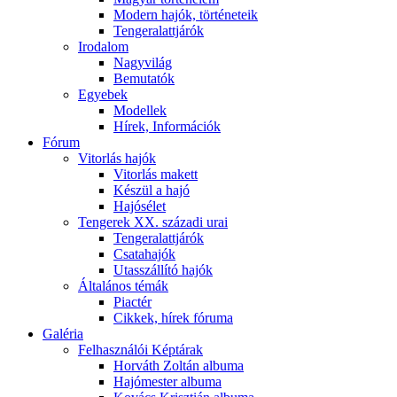
Modern hajók, történeteik
Tengeralattjárók
Irodalom
Nagyvilág
Bemutatók
Egyebek
Modellek
Hírek, Információk
Fórum
Vitorlás hajók
Vitorlás makett
Készül a hajó
Hajósélet
Tengerek XX. századi urai
Tengeralattjárók
Csatahajók
Utasszállító hajók
Általános témák
Piactér
Cikkek, hírek fóruma
Galéria
Felhasználói Képtárak
Horváth Zoltán albuma
Hajómester albuma