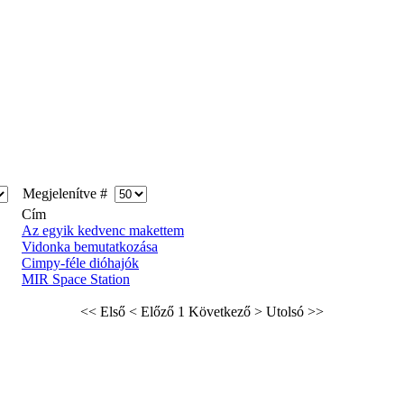
Megjelenítve #
Cím
Az egyik kedvenc makettem
Vidonka bemutatkozása
Cimpy-féle dióhajók
MIR Space Station
<< Első
< Előző
1
Következő >
Utolsó >>