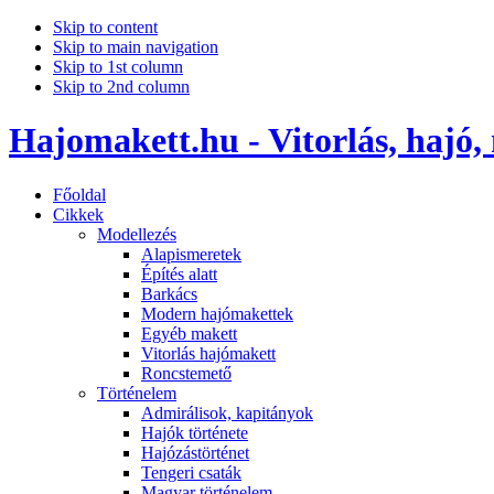
Skip to content
Skip to main navigation
Skip to 1st column
Skip to 2nd column
Hajomakett.hu - Vitorlás, hajó,
Főoldal
Cikkek
Modellezés
Alapismeretek
Építés alatt
Barkács
Modern hajómakettek
Egyéb makett
Vitorlás hajómakett
Roncstemető
Történelem
Admirálisok, kapitányok
Hajók története
Hajózástörténet
Tengeri csaták
Magyar történelem