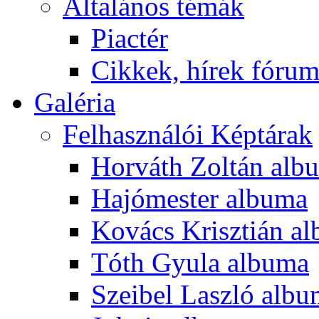
Általános témák
Piactér
Cikkek, hírek fóru
Galéria
Felhasználói Képtárak
Horváth Zoltán alb
Hajómester albuma
Kovács Krisztián a
Tóth Gyula albuma
Szeibel Laszló alb