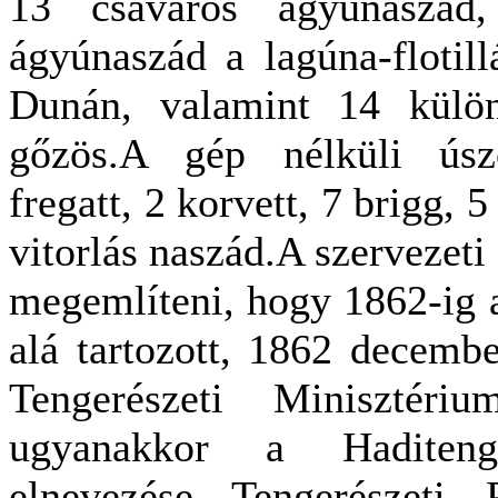
13 csavaros ágyúnaszád
ágyúnaszád a lagúna-flotil
Dunán, valamint 14 külön
gőzös.A gép nélküli úsz
fregatt, 2 korvett, 7 brigg, 
vitorlás naszád.A szervezeti
megemlíteni, hogy 1862-ig 
alá tartozott, 1862 december
Tengerészeti Minisztéri
ugyanakkor a Haditenge
elnevezése Tengerészeti 