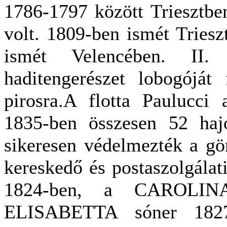
1786-1797 között Triesztbe
volt. 1809-ben ismét Triesz
ismét Velencében. II.
haditengerészet lobogóját f
pirosra.A flotta Paulucci 
1835-ben összesen 52 hajó
sikeresen védelmezték a gö
kereskedő és postaszolgála
1824-ben, a CAROLINA
ELISABETTA sóner 1827-