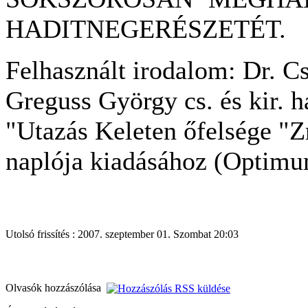
HADITNEGERÉSZETÉT.
Felhasznált irodalom: Dr. C
Greguss György cs. és kir. h
"Utazás Keleten őfelsége "Zr
naplója kiadásához (Optimu
Utolsó frissítés : 2007. szeptember 01. Szombat 20:03
Olvasók hozzászólása