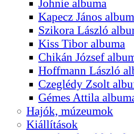
Johnie albuma
Kapecz János albu
Szikora László alb
Kiss Tibor albuma
Chikán József albu
Hoffmann László a
Czeglédy Zsolt alb
Gémes Attila album
Hajók, múzeumok
Kiállítások