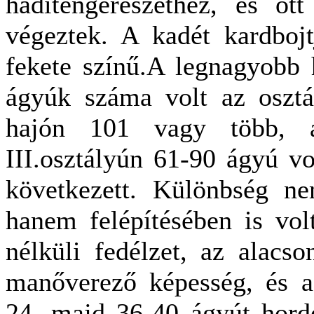
haditengerészethez, és ott
végeztek. A kadét kardbo
fekete színű.A legnagyobb 
ágyúk száma volt az osztál
hajón 101 vagy több, a
III.osztályún 61-90 ágyú vo
következett. Különbség n
hanem felépítésében is vol
nélküli fedélzet, az alacs
manőverező képesség, és a
24, majd 36-40 ágyút hordo