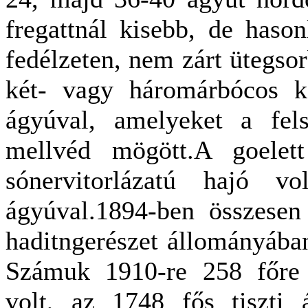
fregattnál kisebb, de hason
fedélzeten, nem zárt ütegso
két- vagy háromárbócos k
ágyúval, amelyeket a fels
mellvéd mögött.A goelet
sónervitorlázatú hajó vo
ágyúval.1894-ben összesen 
haditngerészet állományába
Számuk 1910-re 258 főre 
volt, az 1748 fős tiszti