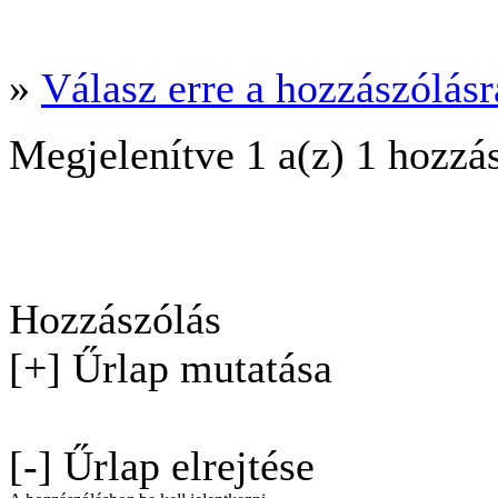
»
Válasz erre a hozzászólásra
Megjelenítve 1 a(z) 1 hozzá
Hozzászólás
[+] Űrlap mutatása
[-] Űrlap elrejtése