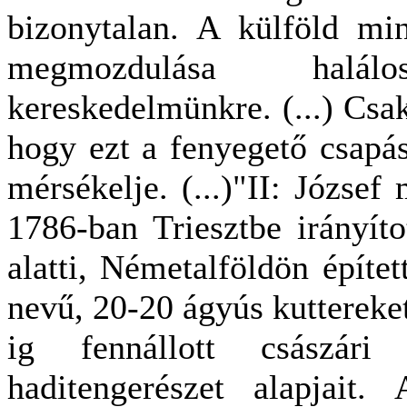
bizonytalan. A külföld min
megmozdulása halá
kereskedelmünkre. (...) Csak
hogy ezt a fenyegető csapá
mérsékelje. (...)"II: József
1786-ban Triesztbe irányít
alatti, Németalföldön épí
nevű, 20-20 ágyús kuttereke
ig fennállott császári 
haditengerészet alapjait.