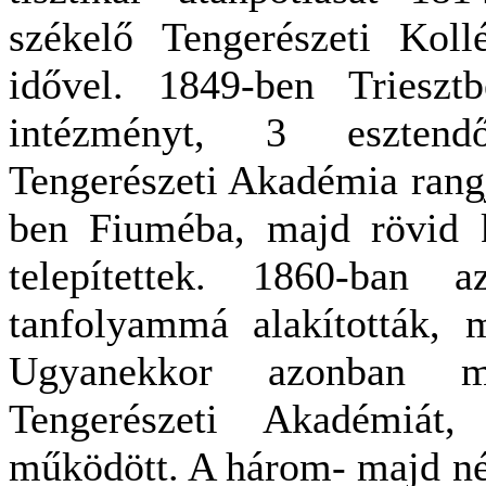
székelő Tengerészeti Kol
idővel. 1849-ben Triesztb
intézményt, 3 esztend
Tengerészeti Akadémia rang
ben Fiuméba, majd rövid k
telepítettek. 1860-ban a
tanfolyammá alakították, m
Ugyanekkor azonban me
Tengerészeti Akadémiát
működött. A három- majd né