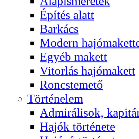
Alapismeretek
Építés alatt
Barkács
Modern hajómakett
Egyéb makett
Vitorlás hajómakett
Roncstemető
Történelem
Admirálisok, kapit
Hajók története