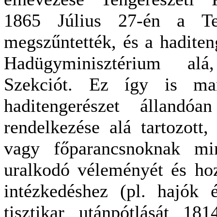
1865 Július 27-én a Ten
megszűntették, és a haditen
Hadügyminisztérium alá
Szekciót. Ez így is ma
haditengerészet állandó
rendelkezése alá tartozott
vagy főparancsnoknak min
uralkodó véleményét és hoz
intézkedéshez (pl. hajók é
tisztikar utánpótlását 18