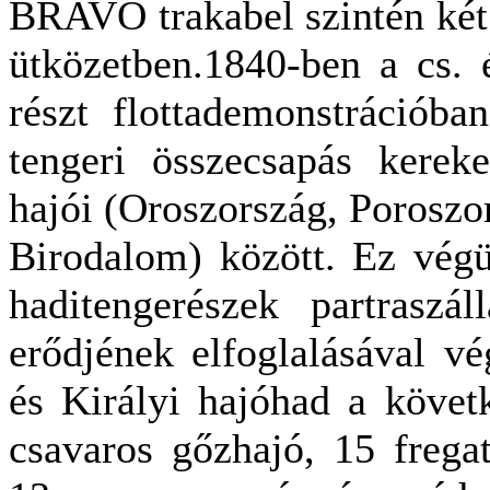
BRAVO trakabel szintén két
ütközetben.1840-ben a cs. é
részt flottademonstrációban
tengeri összecsapás kerek
hajói (Oroszország, Poroszo
Birodalom) között. Ez végü
haditengerészek partraszá
erődjének elfoglalásával vé
és Királyi hajóhad a követ
csavaros gőzhajó, 15 fregat