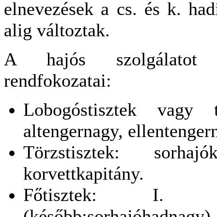
elnevezések a cs. és k. hadi
alig változtak.
A hajós szolgálatot te
rendfokozatai:
Lobogóstisztek vagy t
altengernagy, ellentenger
Törzstisztek: sorhajók
korvettkapitány.
Főtisztek: I. os
(később:sorhajóh