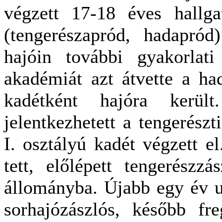
végzett 17-18 éves hallga
(tengerészapród, hadapród
hajóin további gyakorlati
akadémiát azt átvette a had
kadétként hajóra kerül
jelentkezhetett a tengerészt
I. osztályú kadét végzett el
tett, előlépett tengerészzá
állományba. Újabb egy év ut
sorhajózászlós, később fre