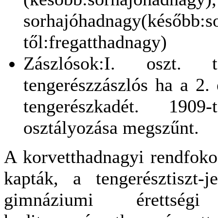
sorhajóhadnagy(későb
től:fregatthadnagy)
Zászlósok:I. oszt. te
tengerészzászlós ha a 2. é
tengerészkadét. 1909
osztályozása megszűnt.
A korvetthadnagyi rendfokoz
kapták, a tengerésztiszt-j
gimnáziumi érettsé