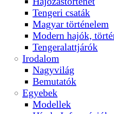
Hajózástörténet
Tengeri csaták
Magyar történelem
Modern hajók, törté
Tengeralattjárók
Irodalom
Nagyvilág
Bemutatók
Egyebek
Modellek