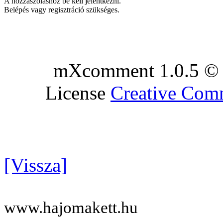
A hozzászóláshoz be kell jelentkezni.
Belépés vagy regisztráció szükséges.
mXcomment 1.0.5 © 
License
Creative Co
[Vissza]
www.hajomakett.hu