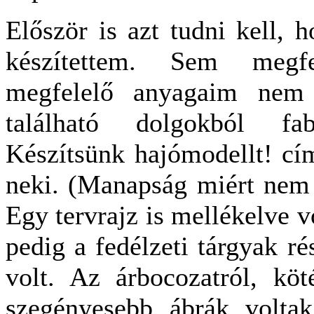
Először is azt tudni kell, h
készítettem. Sem megf
megfelelő anyagaim nem 
található dolgokból fa
Készítsünk hajómodellt! cí
neki. (Manapság miért nem 
Egy tervrajz is mellékelve v
pedig a fedélzeti tárgyak ré
volt. Az árbocozatról, köté
szegényesebb ábrák volta