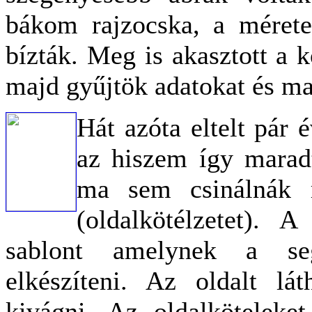
bákom rajzocska, a méretek
bízták. Meg is akasztott a k
majd gyűjtök adatokat és ma
Hát azóta eltelt pár 
az hiszem így maradt
ma sem csinálnák 
(oldalkötélzetet). 
sablont amelynek a seg
elkészíteni. Az oldalt lát
kivágni. Az oldalköteleket