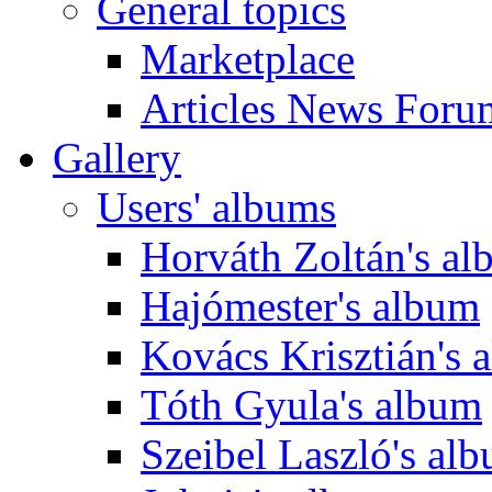
General topics
Marketplace
Articles News Foru
Gallery
Users' albums
Horváth Zoltán's a
Hajómester's album
Kovács Krisztián's 
Tóth Gyula's album
Szeibel Laszló's al