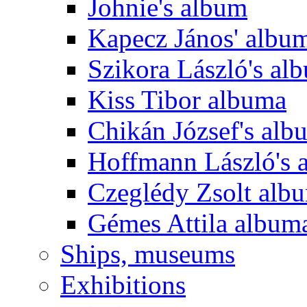
Johnie's album
Kapecz János' albu
Szikora László's al
Kiss Tibor albuma
Chikán József's alb
Hoffmann László's 
Czeglédy Zsolt alb
Gémes Attila album
Ships, museums
Exhibitions