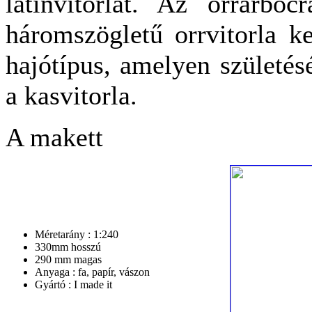
latinvitorlát. Az orrárboc
háromszögletű orrvitorla ke
hajótípus, amelyen születés
a kasvitorla.
A makett
Méretarány : 1:240
330mm hosszú
290 mm magas
Anyaga : fa, papír, vászon
Gyártó : I made it