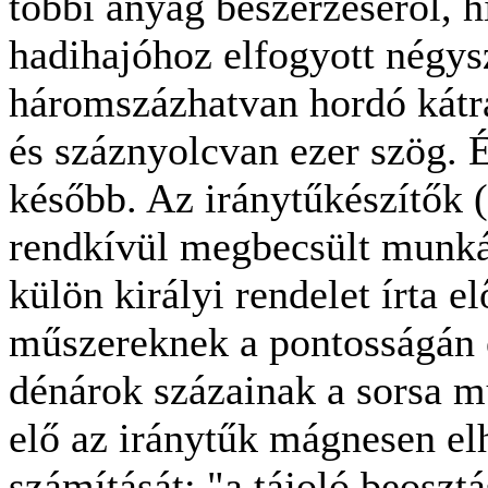
többi anyag beszerzéséről, 
hadihajóhoz elfogyott négys
háromszázhatvan hordó kátr
és száznyolcvan ezer szög. É
később. Az iránytűkészítők 
rendkívül megbecsült munkáj
külön királyi rendelet írta e
műszereknek a pontosságán 
dénárok százainak a sorsa mú
elő az iránytűk mágnesen el
számítását: "a tájoló beoszt