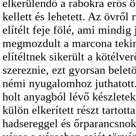
elkerülendő a rabokra erős ö
kellett és lehetett. Az övrő
elítélt feje fölé, ami mindig
megmozdult a marcona tekin
elítéltnek sikerült a kötélve
szereznie, ezt gyorsan bele
némi nyugalomhoz juthatott.
holt anyagból lévő készletek
külön elkerített részt tartot
hadsereggel és őrparancsnok