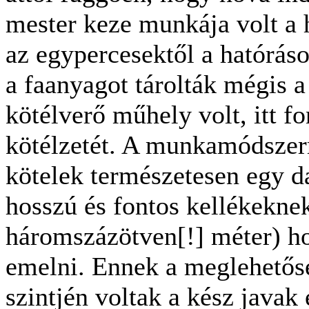
mester keze munkája volt a 
az egypercesektől a hatóráso
a faanyagot tárolták mégis a
kötélverő műhely volt, itt fo
kötélzetét. A munkamódszerr
kötelek természetesen egy da
hosszú és fontos kellékeknek
háromszázötven[!] méter) hos
emelni. Ennek a meglehetős
szintjén voltak a kész javak 