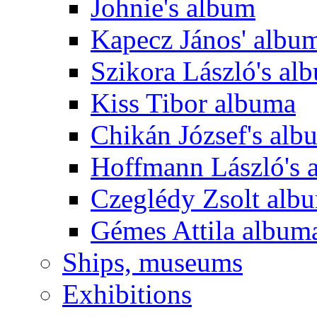
Johnie's album
Kapecz János' albu
Szikora László's al
Kiss Tibor albuma
Chikán József's alb
Hoffmann László's 
Czeglédy Zsolt alb
Gémes Attila album
Ships, museums
Exhibitions