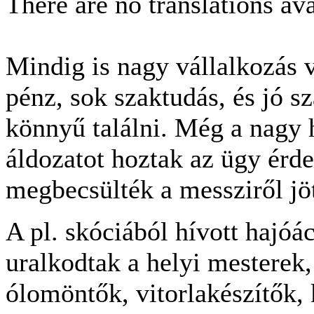
There are no translations ava
Mindig is nagy vállalkozás v
pénz, sok szaktudás, és jó 
könnyű találni. Még a nagy 
áldozatot hoztak az ügy érd
megbecsülték a messziről jöt
A pl. skóciából hívott hajóá
uralkodtak a helyi mesterek,
ólomöntők, vitorlakészítők,