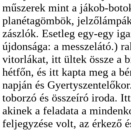
műszerek mint a jákob-botok
planétagömbök, jelzőlámpák 
zászlók. Esetleg egy-egy igaz
újdonsága: a messzelátó.) rak
vitorlákat, itt ültek össze 
hétfőn, és itt kapta meg a b
napján és Gyertyszentelőkor.
toborzó és összeíró iroda. Itt
akinek a feladata a mindenko
feljegyzése volt, az érkező é