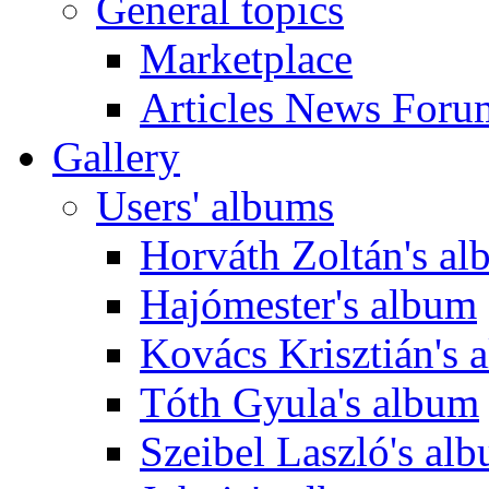
General topics
Marketplace
Articles News Foru
Gallery
Users' albums
Horváth Zoltán's a
Hajómester's album
Kovács Krisztián's 
Tóth Gyula's album
Szeibel Laszló's al