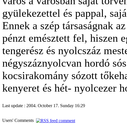
város a városban saját törvén
gyülekezettel és pappal, sajá
Ennek a szép társaságnak az
pénzt emésztett fel, hiszen 
tengerész és nyolcszáz mest
négyszáznyolcvan hordó sós 
kocsirakomány sózott tőkeha
kenyeret és hét- nyolcezer h
Last update : 2004. October 17. Sunday 16:29
Users' Comments