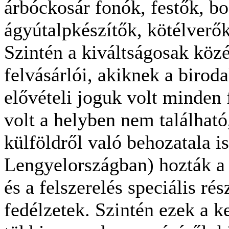
árbóckosár fonók, festők, b
ágyútalpkészítők, kötélverő
Szintén a kiváltságosak közé
felvásárlói, akiknek a biroda
elővételi joguk volt minden 
volt a helyben nem találhat
külföldről való behozatala i
Lengyelországban) hozták a
és a felszerelés speciális rés
fedélzetek. Szintén ezek a 