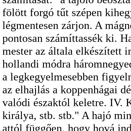
fölött forgó tűt szépen kihe
légmentesen zárjon. A mágne
pontosan számíttassék ki. 
mester az általa elkészített i
hollandi módra háromnegyed
a legkegyelmesebben figyelm
az elhajlás a koppenhágai dé
valódi északtól keletre. IV. 
királya, stb. stb." A hajó mi
attól függően, hogy hová ind