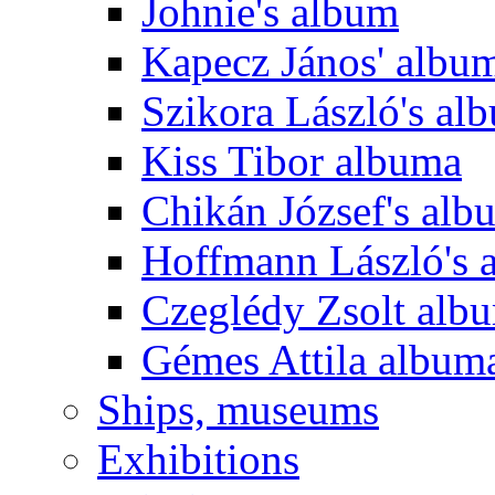
Johnie's album
Kapecz János' albu
Szikora László's al
Kiss Tibor albuma
Chikán József's alb
Hoffmann László's 
Czeglédy Zsolt alb
Gémes Attila album
Ships, museums
Exhibitions