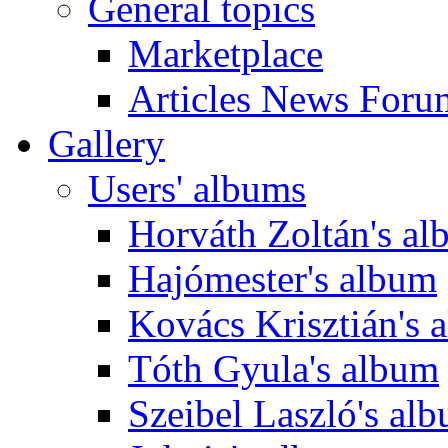
General topics
Marketplace
Articles News Foru
Gallery
Users' albums
Horváth Zoltán's a
Hajómester's album
Kovács Krisztián's 
Tóth Gyula's album
Szeibel Laszló's al