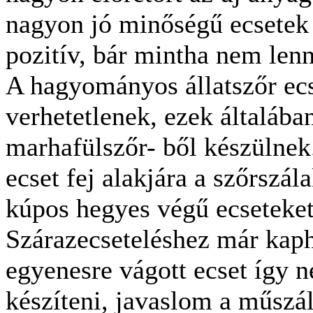
nagyon jó minőségű ecsetek
pozitív, bár mintha nem len
A hagyományos állatszőr ec
verhetetlenek, ezek általába
marhafülszőr- ből készülnek.
ecset fej alakjára a szőrszá
kúpos hegyes végű ecseteke
Szárazecseteléshez már kaph
egyenesre vágott ecset így
készíteni, javaslom a műszál