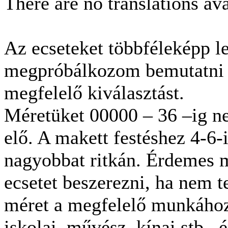
There are no translations ava
Az ecseteket többféleképp le
megpróbálkozom bemutatni s
megfelelő kiválasztást.
Méretüket 00000 – 36 –ig n
elő. A makett festéshez 4-6-
nagyobbat ritkán. Érdemes 
ecsetet beszerezni, ha nem t
méret a megfelelő munkához.
iskolai, művész, kínai stb.,