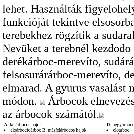
lehet. Használták figyelohel
funkcióját tekintve elsosorb
terebekhez rögzítik a sudara
Nevüket a terebnél kezdodo 
derékárboc-merevíto, sudárá
felsosurárárboc-merevíto, de
elmarad. A gyurus vasalást 
módon.
Árbocok elnevezése
az árbocok számától.
A
. kétárbocos hajók
D
. négyárboc
eloárbocfoárboc B. másfélárbocos hajók
eloárboc