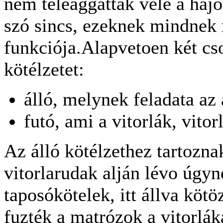
nem teleaggatták vele a hajó
szó sincs, ezeknek mindnek
funkciója.Alapvetoen két cs
kötélzetet:
álló, melynek feladata az
futó, ami a vitorlák, vitor
Az álló kötélzethez tartozna
vitorlarudak alján lévo úgyn
taposókötelek, itt állva kötö
fuzték a matrózok a vitorlák