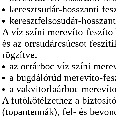
keresztsudár-hosszanti fes
keresztfelsosudár-hosszant
A víz színi merevíto-feszíto
és az orrsudárcsúcsot feszít
rögzítve.
az orrárboc víz színi merev
a bugdálórúd merevíto-fesz
a vakvitorlaárboc merevíto
A futókötélzethez a biztosít
(topantennák), fel- és bevon