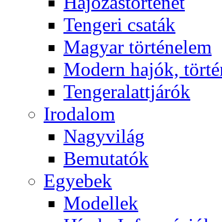
Hajózástörténet
Tengeri csaták
Magyar történelem
Modern hajók, törté
Tengeralattjárók
Irodalom
Nagyvilág
Bemutatók
Egyebek
Modellek