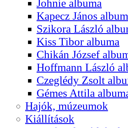
Johnie albuma
Kapecz János albu
Szikora László alb
Kiss Tibor albuma
Chikán József albu
Hoffmann László a
Czeglédy Zsolt alb
Gémes Attila album
Hajók, múzeumok
Kiállítások