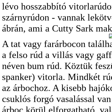
lévo hosszabbító vitorlarúd
szárnyrúdon - vannak lekötve
ábrán, ami a Cutty Sark mak
A tat vagy farárbocon találh
a felso rúd a villás vagy gaf
néven bum rúd. Köztük feszül
spanker) vitorla. Mindkét rú
az árbochoz. A kisebb hajók
csuklós forgó vasalással van
árboc körül elforgatható, va