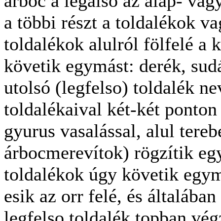
árboc a legalsó az alap- vag
a többi részt a toldalékok v
toldalékok alulról fölfelé a
követik egymást: derék, sudá
utolsó (legfelso) toldalék n
toldalékaival két-két ponton
gyurus vasalással, alul tereb
árbocmerevítok) rögzítik e
toldalékok úgy követik egym
esik az orr felé, és általában
legfelso toldalék topban vég