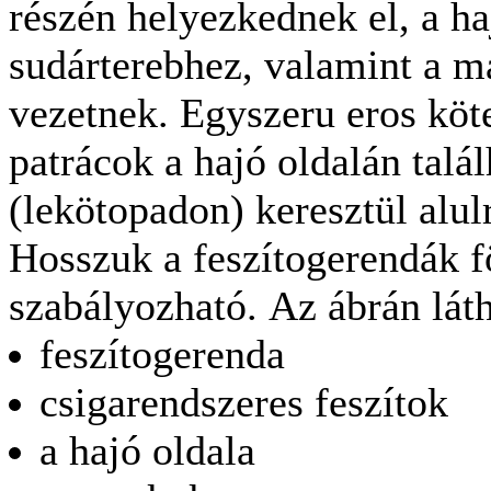
részén helyezkednek el, a ha
sudárterebhez, valamint a 
vezetnek. Egyszeru eros köt
patrácok a hajó oldalán talá
(lekötopadon) keresztül alul
Hosszuk a feszítogerendák fö
szabályozható.
Az ábrán láth
feszítogerenda
csigarendszeres feszítok
a hajó oldala