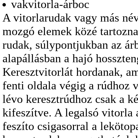
vakvitorla-árboc
A vitorlarudak vagy más név
mozgó elemek közé tartozna
rudak, súlypontjukban az ár
alapállásban a hajó hosszte
Keresztvitorlát hordanak, am
fenti oldala végig a rúdhoz v
lévo keresztrúdhoz csak a ké
kifeszítve. A legalsó vitorla
feszíto csigasorral a leköto