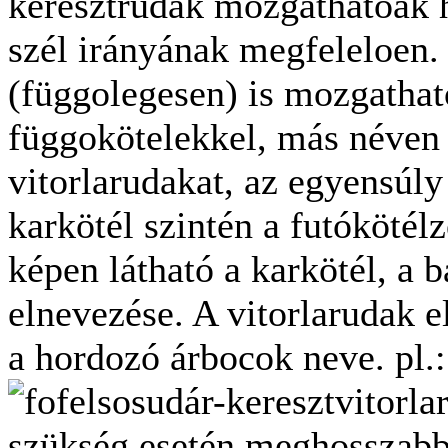
keresztrudak mozgathatóak ho
szél irányának megfeleloen.
(függolegesen) is mozgatha
függokötelekkel, más néven 
vitorlarudakat, az egyensúly
karkötél szintén a futókötél
képen látható a karkötél, a b
elnevezése.
A vitorlarudak e
a hordozó árbocok neve. pl.:
fofelsosudár-keresztvitorla
szükség esetén meghosszabb