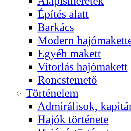
Alapismeretek
Építés alatt
Barkács
Modern hajómakett
Egyéb makett
Vitorlás hajómakett
Roncstemető
Történelem
Admirálisok, kapit
Hajók története