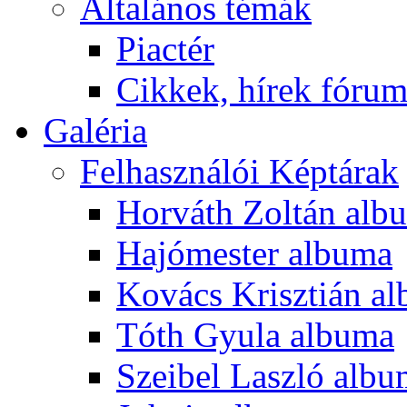
Általános témák
Piactér
Cikkek, hírek fóru
Galéria
Felhasználói Képtárak
Horváth Zoltán alb
Hajómester albuma
Kovács Krisztián a
Tóth Gyula albuma
Szeibel Laszló alb