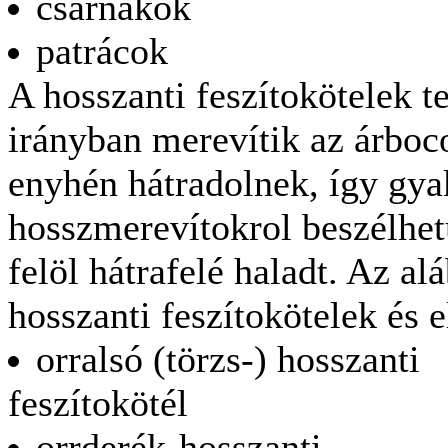
csarnakok
patrácok
A hosszanti feszítokötelek t
irányban merevítik az árboc
enyhén hátradolnek, így gyak
hosszmerevítokrol beszélhetü
felöl hátrafelé haladt. Az al
hosszanti feszítokötelek és 
orralsó (törzs-) hosszanti
feszítokötél
orrderék-hosszanti