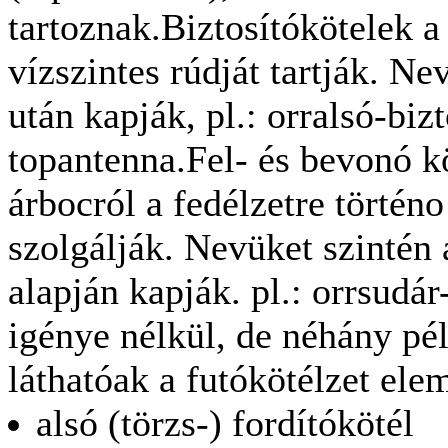
tartoznak.Biztosítókötelek a
vízszintes rúdját tartják. Nev
után kapják, pl.: orralsó-biz
topantenna.Fel- és bevonó kö
árbocról a fedélzetre történo
szolgálják. Nevüket szintén 
alapján kapják. pl.: orrsudár
igénye nélkül, de néhány pél
láthatóak a futókötélzet elem
alsó (törzs-) fordítókötél