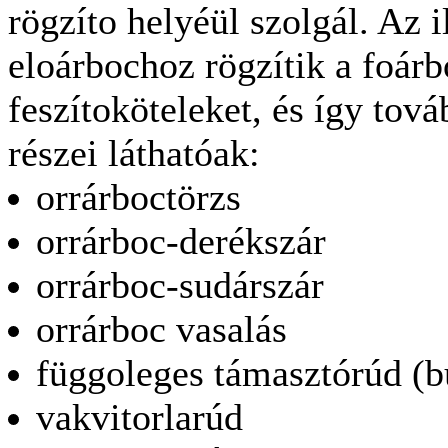
rögzíto helyéül szolgál. Az 
eloárbochoz rögzítik a foárb
feszítoköteleket, és így tov
részei láthatóak:
orrárboctörzs
orrárboc-derékszár
orrárboc-sudárszár
orrárboc vasalás
függoleges támasztórúd (b
vakvitorlarúd