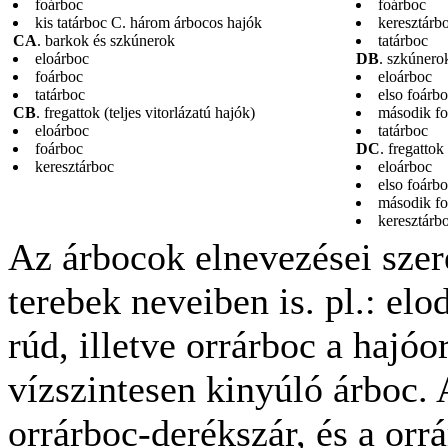
foárboc
foárboc
kis tatárboc C. három árbocos hajók
keresztárb
CA
. barkok és szkúnerok
tatárboc
eloárboc
DB
. szkúnero
foárboc
eloárboc
tatárboc
elso foárb
CB
. fregattok (teljes vitorlázatú hajók)
második fo
eloárboc
tatárboc
foárboc
DC
. fregattok
keresztárboc
eloárboc
elso foárb
második fo
keresztárb
Az árbocok elnevezései szer
terebek neveiben is. pl.: el
rúd, illetve orrárboc a hajó
vízszintesen kinyúló árboc. 
orrárboc-derékszár, és a orr