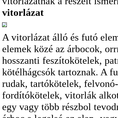
vitorlázatnak a részeit isme
vitorlázat
A vitorlázat álló és futó ele
elemek közé az árbocok, orr
hosszanti feszítokötelek, pa
kötélhágcsók tartoznak. A f
rudak, tartókötelek, felvonó
fordítókötelek, vitorlák alko
egy vagy több részbol tevodn