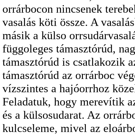
orrárbocon nincsenek terebek
vasalás köti össze. A vasalás
másik a külso orrsudárvasal
függoleges támasztórúd, na
támasztórúd is csatlakozik 
támasztórúd az orrárboc végé
vízszintes a hajóorrhoz köze
Feladatuk, hogy merevítik az
és a külsosudarat.
Az orrárbo
kulcseleme, mivel az eloárbo