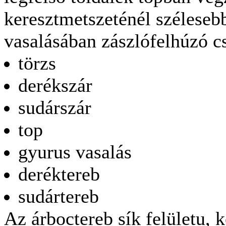
keresztmetszeténél széleseb
vasalásában zászlófelhúzó cs
törzs
derékszár
sudárszár
top
gyurus vasalás
deréktereb
sudártereb
Az árboctereb sík felületu, 