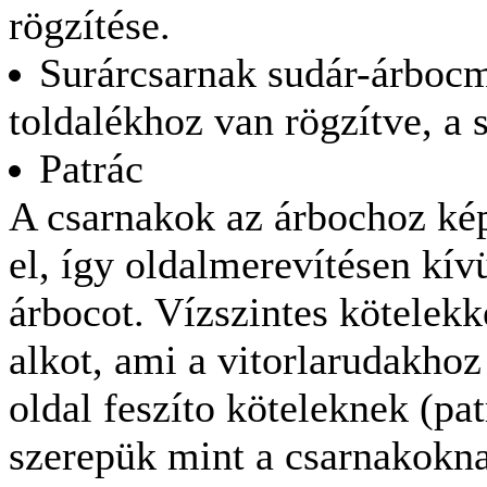
rögzítése.
Surárcsarnak sudár-árbocme
toldalékhoz van rögzítve, a 
Patrác
A csarnakok az árbochoz kép
el, így oldalmerevítésen kívül
árbocot. Vízszintes kötelekk
alkot, ami a vitorlarudakhoz 
oldal feszíto köteleknek (pa
szerepük mint a csarnakokna