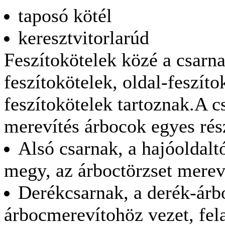
taposó kötél
keresztvitorlarúd
Feszítokötelek közé a csarn
feszítokötelek, oldal-feszíto
feszítokötelek tartoznak.A 
merevítés árbocok egyes rés
Alsó csarnak, a hajóoldalt
megy, az árboctörzset mereví
Derékcsarnak, a derék-árb
árbocmerevítohöz vezet, fel