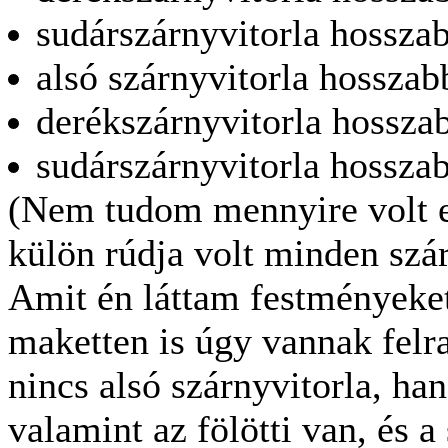
sudárszárnyvitorla hosszab
alsó szárnyvitorla hosszab
derékszárnyvitorla hossza
sudárszárnyvitorla hosszab
(Nem tudom mennyire volt e
külön rúdja volt minden szár
Amit én láttam festményeket
maketten is úgy vannak felr
nincs alsó szárnyvitorla, ha
valamint az fölötti van, és a