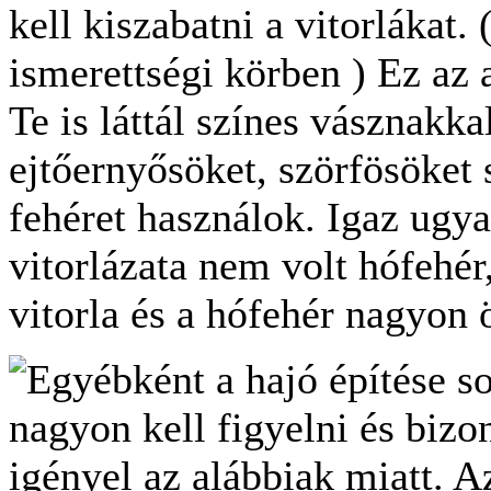
kell kiszabatni a vitorlákat.
ismerettségi körben ) Ez az 
Te is láttál színes vásznakka
ejtőernyősöket, szörfösöket 
fehéret használok. Igaz ugya
vitorlázata nem volt hófehé
vitorla és a hófehér nagyon 
Egyébként a hajó építése s
nagyon kell figyelni és bizo
igényel az alábbiak miatt.