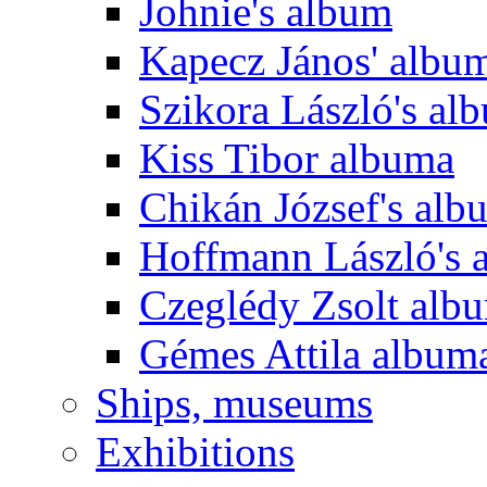
Johnie's album
Kapecz János' albu
Szikora László's al
Kiss Tibor albuma
Chikán József's alb
Hoffmann László's 
Czeglédy Zsolt alb
Gémes Attila album
Ships, museums
Exhibitions