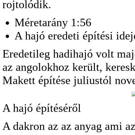
rojtolódik.
Méretarány 1:56
A hajó eredeti építési i
Eredetileg hadihajó volt ma
az angolokhoz került, keresk
Makett építése juliustól nov
A hajó építéséről
A dakron az az anyag ami az 