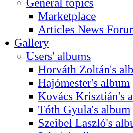
General topics
Marketplace
Articles News Foru
Gallery
Users' albums
Horváth Zoltán's a
Hajómester's album
Kovács Krisztián's 
Tóth Gyula's album
Szeibel Laszló's al