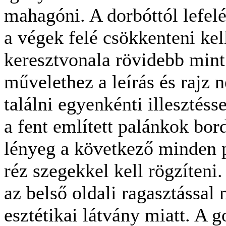
mahagóni. A dorbóttól lefel
a végek felé csökkenteni kell
keresztvonala rövidebb mint
művelethez a leírás és rajz 
találni egyenkénti illesztés
a fent említett palánkok bor
lényeg a következő minden 
réz szegekkel kell rögzíteni.
az belső oldali ragasztással
esztétikai látvány miatt. A g