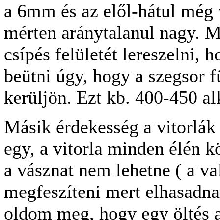
a 6mm és az elől-hátul még
mérten aránytalanul nagy. Me
csípés felületét lereszelni,
beütni úgy, hogy a szegsor 
kerüljön. Ezt kb. 400-450 al
Másik érdekesség a vitorlák 
egy, a vitorla minden élén k
a vásznat nem lehetne ( a va
megfeszíteni mert elhasadna.
oldom meg, hogy egy öltés a