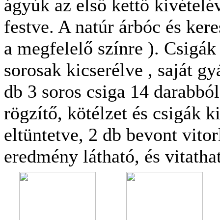
ágyúk az első kettő kivételév
festve. A natúr árbóc és kere
a megfelelő színre ). Csigá
sorosak kicserélve , saját g
db 3 soros csiga 14 darabbó
rögzítő, kötélzet és csigák ki
eltüntetve, 2 db bevont vitor
eredmény látható, és vitatha