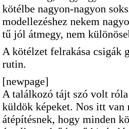
kötélbe nagyon-nagyon soks
modellezéshez nekem nagyon
tű jól átmegy, nem különöseb
A kötélzet felrakása csigák 
rutin.
[newpage]
A találkozó tájt szó volt róla
küldök képeket. Nos itt van
átépítésnek, hogy minden köté