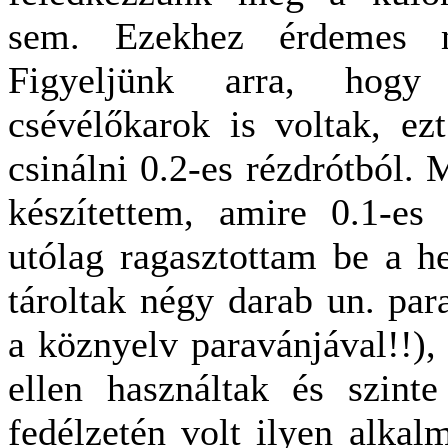
sem. Ezekhez érdemes ma
Figyeljünk arra, hog
csévélőkarok is voltak, e
csinálni 0.2-es rézdrótból. 
készítettem, amire 0.1-es 
utólag ragasztottam be a he
tároltak négy darab un. pa
a köznyelv paravánjával!!),
ellen használtak és szint
fedélzetén volt ilyen alka