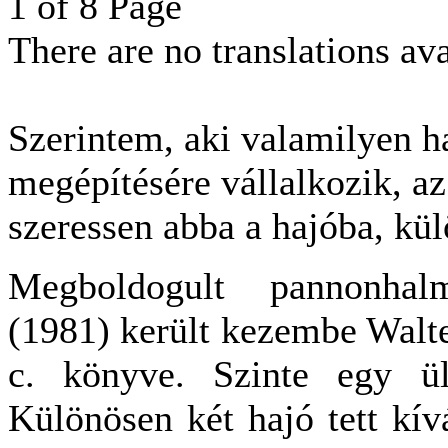
1 of 8 Page
There are no translations ava
Szerintem, aki valamilyen h
megépítésére vállalkozik, az
szeressen abba a hajóba, k
Megboldogult pannonhal
(1981) került kezembe Walt
c. könyve. Szinte egy ül
Különösen két hajó tett kí