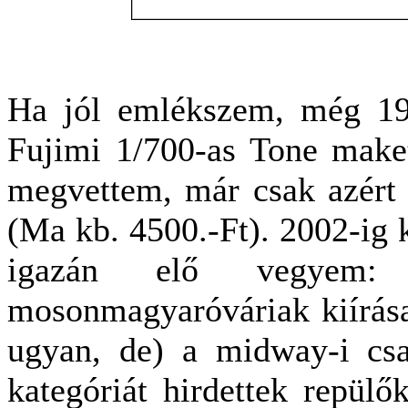
Ha jól emlékszem, még 19
Fujimi 1/700-as Tone maket
megvettem, már csak azért i
(Ma kb. 4500.-Ft). 2002-ig k
igazán elő vegyem
mosonmagyaróváriak kiírás
ugyan, de) a midway-i csa
kategóriát hirdettek repül