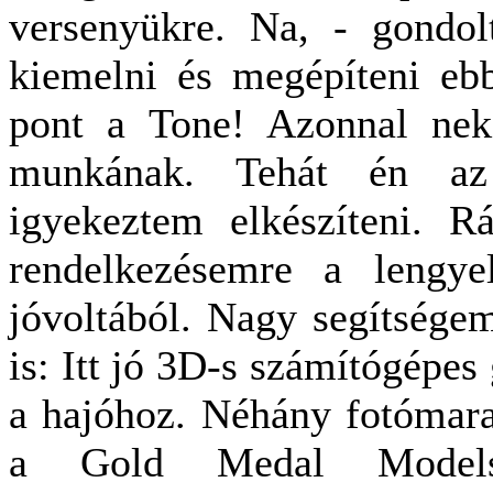
versenyükre. Na, - gondo
kiemelni és megépíteni ebb
pont a Tone! Azonnal neki
munkának. Tehát én az 
igyekeztem elkészíteni. Rá
rendelkezésemre a lengye
jóvoltából. Nagy segítségem
is: Itt jó 3D-s számítógépes
a hajóhoz. Néhány fotómarat
a Gold Medal Models-t