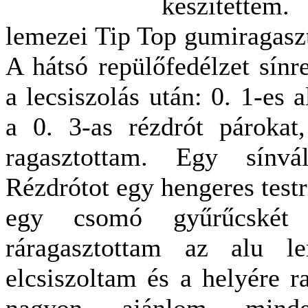
készítettem
lemezei Tip Top gumiragaszt
A hátsó repülőfedélzet sínr
a lecsiszolás után: 0. 1-es 
a 0. 3-as rézdrót párokat
ragasztottam. Egy sínvá
Rézdrótot egy hengeres testr
egy csomó gyűrűcskét 
ráragasztottam az alu l
elcsiszoltam és a helyére r
nagyon ajánlom minde