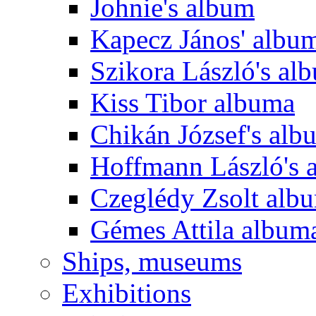
Johnie's album
Kapecz János' albu
Szikora László's al
Kiss Tibor albuma
Chikán József's alb
Hoffmann László's 
Czeglédy Zsolt alb
Gémes Attila album
Ships, museums
Exhibitions