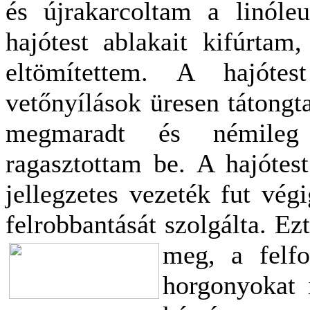
és újrakarcoltam a linóleu
hajótest ablakait kifúrtam,
eltömítettem. A hajótes
vetőnyílások üresen tátongt
megmaradt és némileg á
ragasztottam be. A hajótes
jellegzetes vezeték fut vég
felrobbantását szolgálta. Ez
meg, a felfo
horgonyokat i