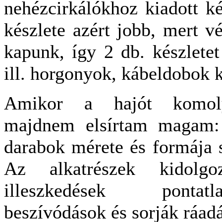
nehézcirkálókhoz kiadott 
készlete azért jobb, mert v
kapunk, így 2 db. készletet 
ill. horgonyok, kábeldobok k
Amikor a hajót komoly
majdnem elsírtam magam:
darabok mérete és formája
Az alkatrészek kidolgo
illeszkedések pontat
beszívódások és sorják ráadá