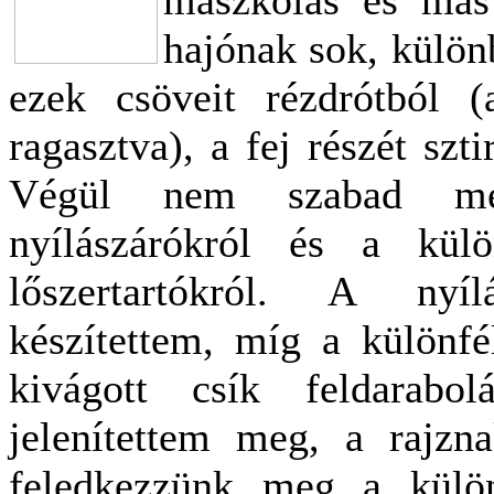
hajónak sok, külön
ezek csöveit rézdrótból (a
ragasztva), a fej részét szti
Végül nem szabad megf
nyílászárókról és a külö
lőszertartókról. A nyí
készítettem, míg a különfé
kivágott csík feldarabol
jelenítettem meg, a rajzn
feledkezzünk meg a külö