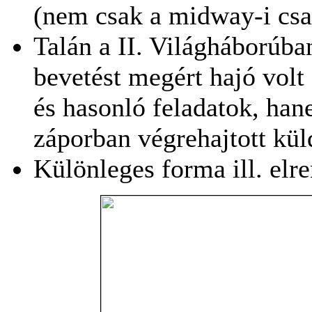
(nem csak a midway-i csa
Talán a II. Világháborúba
bevetést megért hajó volt
és hasonló feladatok, ha
záporban végrehajtott kül
Különleges forma ill. elr