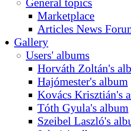
General topics
Marketplace
Articles News Foru
Gallery
Users' albums
Horváth Zoltán's a
Hajómester's album
Kovács Krisztián's 
Tóth Gyula's album
Szeibel Laszló's al