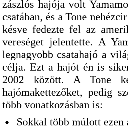
zászlós hajója volt Yamamo
csatában, és a Tone nehézcir
késve fedezte fel az amerik
vereséget jelentette. A Ya
legnagyobb csatahajó a vil
célja. Ezt a hajót én is si
2002 között. A Tone ke
hajómakettezőket, pedig s
több vonatkozásban is:
Sokkal több múlott ezen 