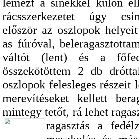
lemezt a sínekkel külön el
rácsszerkezetet úgy csi
először az oszlopok helyeit
as fúróval, beleragasztotta
váltót (lent) és a főfed
összekötöttem 2 db drótt
oszlopok felesleges részeit
merevítéseket kellett ber
mintegy tetőt, rá lehet ragas
ragasztás a fedél
maszkolás és más