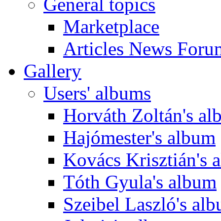
General topics
Marketplace
Articles News Foru
Gallery
Users' albums
Horváth Zoltán's a
Hajómester's album
Kovács Krisztián's 
Tóth Gyula's album
Szeibel Laszló's al