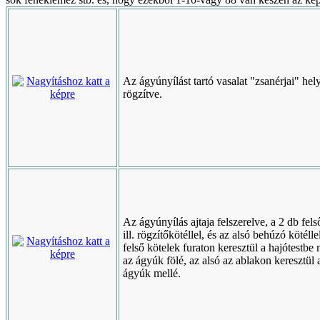
Az ágyúnyílást tartó vasalat "zsanérjai" hel
rögzítve.
Az ágyúnyílás ajtaja felszerelve, a 2 db fels
ill. rögzítőkötéllel, és az alsó behúzó kötélle
felső kötelek furaton keresztül a hajótestb
az ágyúk fölé, az alsó az ablakon keresztül 
ágyúk mellé.