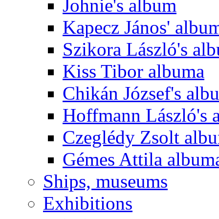
Johnie's album
Kapecz János' albu
Szikora László's al
Kiss Tibor albuma
Chikán József's alb
Hoffmann László's 
Czeglédy Zsolt alb
Gémes Attila album
Ships, museums
Exhibitions