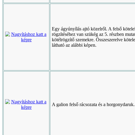
Egy ágyúnyílás ajtó közelről. A felső kötele
rögzítéséhez van szükég az 5. részben mutat
kötélrögzítő szemekre. Összeszerelve kötel
látható az alábbi képen.
A galion felső rácsozata és a horgonydaruk.