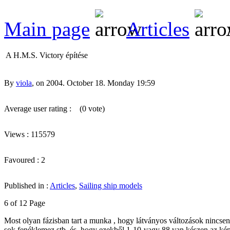
Main page
Articles
A H.M.S. Victory építése
By
viola
, on 2004. October 18. Monday 19:59
Average user rating :
(0 vote)
Views : 115579
Favoured : 2
Published in :
Articles
,
Sailing ship models
6 of 12 Page
Most olyan fázisban tart a munka , hogy látványos változások nincsen
sok fenéklemez stb. és, hogy ezekből 1-10-vagy 88 van készen az k