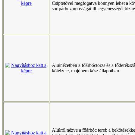
Csiptetővel megfogatva könnyen lehet a kö
sor párhuzamosságát ill. egyenességét biztos
Alulnézetben a főárbóctörzs és a főderékszá
kötélzete, majdnem kész állapotban.
Alúlról nézve a főárbóc tereb a bekötésekke