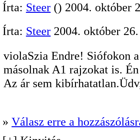
Írta:
Steer
() 2004. október 
Írta:
Steer
2004. október 26.
violaSzia Endre! Siófokon a
másolnak A1 rajzokat is. Én
Az ár sem kibírhatatlan.Üdv
»
Válasz erre a hozzászólásra