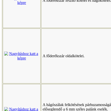
A főderékszár feszítő kötelei és hágókötelei
A főderékszár oldalkötelei.
A hágószálak felkötésének párhuzamosságá
elősegítendő a 6 mm széles palánk eselék.