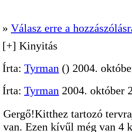
»
Válasz erre a hozzászólásra
[+] Kinyitás
Írta:
Tyrman
() 2004. októbe
Írta:
Tyrman
2004. október 2
Gergő!Kitthez tartozó tervr
van. Ezen kívűl még van 4 k