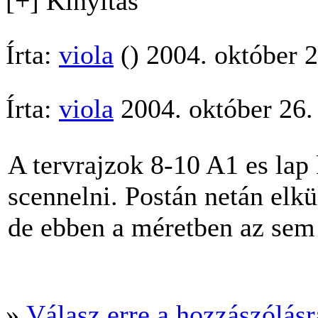
[+] Kinyitás
Írta:
viola
() 2004. október 
Írta:
viola
2004. október 26.
A tervrajzok 8-10 A1 es lap
scennelni. Postán netán elkü
de ebben a méretben az sem
»
Válasz erre a hozzászólásra