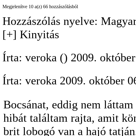
Megjelenítve 10 a(z) 66 hozzászólásból
Hozzászólás nyelve: Magyar
[+] Kinyitás
Írta: veroka () 2009. októbe
Írta: veroka 2009. október 
Bocsánat, eddig nem láttam 
hibát találtam rajta, amit kö
brit lobogó van a hajó tatján