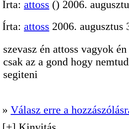
Írta:
attoss
() 2006. augusztu
Írta:
attoss
2006. augusztus 
szevasz én attoss vagyok én
csak az a gond hogy nemtud
segiteni
»
Válasz erre a hozzászólásra
[+] Kinyitás