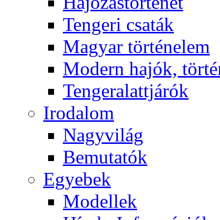
Hajózástörténet
Tengeri csaták
Magyar történelem
Modern hajók, törté
Tengeralattjárók
Irodalom
Nagyvilág
Bemutatók
Egyebek
Modellek