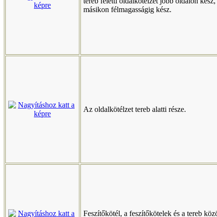
tereb feletti oldalkötélzet jobb oldalon kész,
másikon félmagasságig kész.
Az oldalkötélzet tereb alatti része.
Feszítőkötél, a feszítőkötelek és a tereb köz