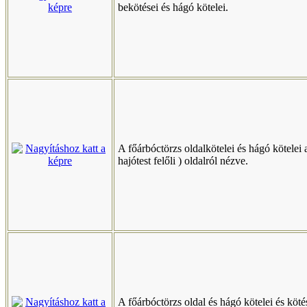
bekötései és hágó kötelei.
A főárbóctörzs oldalkötelei és hágó kötelei a
hajótest felőli ) oldalról nézve.
A főárbóctörzs oldal és hágó kötelei és köté