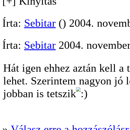
[+] Kinyitás
Írta:
Sebitar
() 2004. novemb
Írta:
Sebitar
2004. november
Hát igen ehhez aztán kell a 
lehet. Szerintem nagyon jó l
jobban is tetszik
»
Válasz erre a hozzászólásra