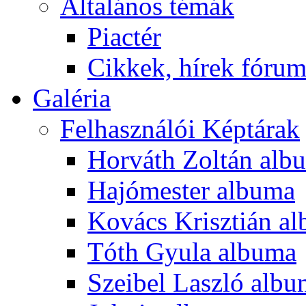
Általános témák
Piactér
Cikkek, hírek fóru
Galéria
Felhasználói Képtárak
Horváth Zoltán alb
Hajómester albuma
Kovács Krisztián a
Tóth Gyula albuma
Szeibel Laszló alb