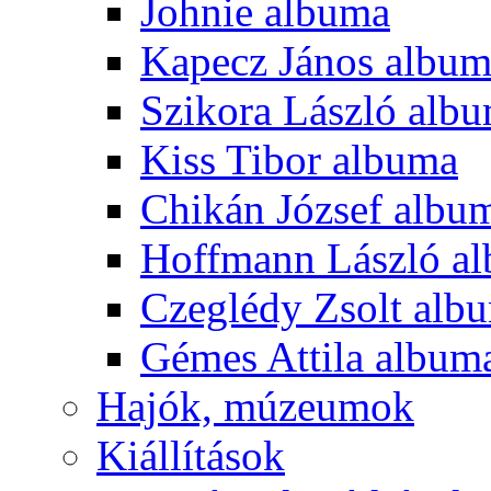
Johnie albuma
Kapecz János albu
Szikora László alb
Kiss Tibor albuma
Chikán József albu
Hoffmann László a
Czeglédy Zsolt alb
Gémes Attila album
Hajók, múzeumok
Kiállítások