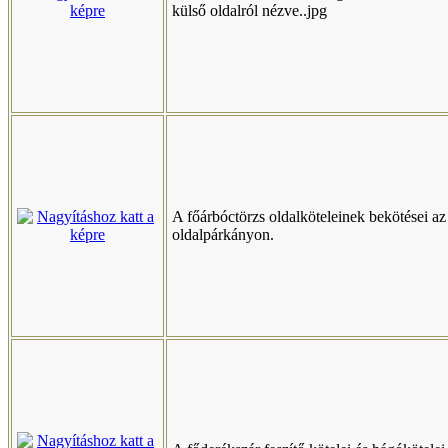
külső oldalról nézve..jpg
A főárbóctörzs oldalköteleinek bekötései az
oldalpárkányon.