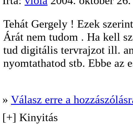
Írta:
viola
2004. október 26.
Tehát Gergely ! Ezek szerin
Árát nem tudom . Ha kell sz
tud digitális tervrajzot ill
nyomtathatod stb. Ebbe az e
»
Válasz erre a hozzászólásra
[+] Kinyitás