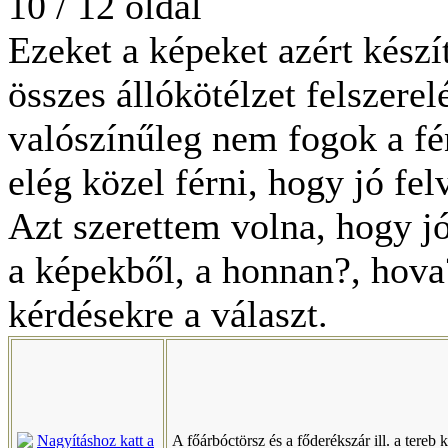
10 / 12 oldal
Ezeket a képeket azért készí
összes állókötélzet felszerel
valószínűleg nem fogok a f
elég közel férni, hogy jó felv
Azt szerettem volna, hogy jó
a képekből, a honnan?, hova
kérdésekre a választ.
A főárbóctörsz és a főderékszár ill. a tereb k