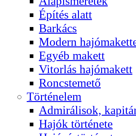
Alapismeretek
Építés alatt
Barkács
Modern hajómakett
Egyéb makett
Vitorlás hajómakett
Roncstemető
Történelem
Admirálisok, kapit
Hajók története