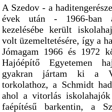
A Szedov - a haditengerészet
évek után - 1966-ban a
kezelésébe került iskolah
volt üzemeltetésére, így a h
Jómagam 1966 és 1972 köz
Hajóépítő Egyetemen haj
gyakran jártam ki a Vas
torkolathoz, a Schmidt hadn
ahol a vitorlás iskolahajó
faépítésű barkentin, a S