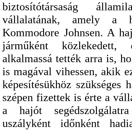
biztosítótársaság állam
vállalatának, amely a 
Kommodore Johnsen. A hajó
járműként közlekedett, d
alkalmassá tették arra is, ho
is magával vihessen, akik e
képesítésükhöz szükséges ha
szépen fizettek is érte a vál
a hajót segédszolgálatra
uszályként időnként hadi