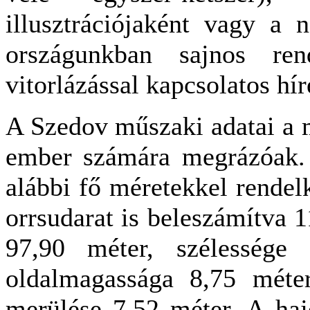
illusztrációjaként vagy a 
országunkban sajnos rend
vitorlázással kapcsolatos hír
A Szedov műszaki adatai a 
ember számára megrázóak. 
alábbi fő méretekkel rendel
orrsudarat is beleszámítva 
97,90 méter, szélessége
oldalmagassága 8,75 méte
merülése 7,52 méter. A hajó