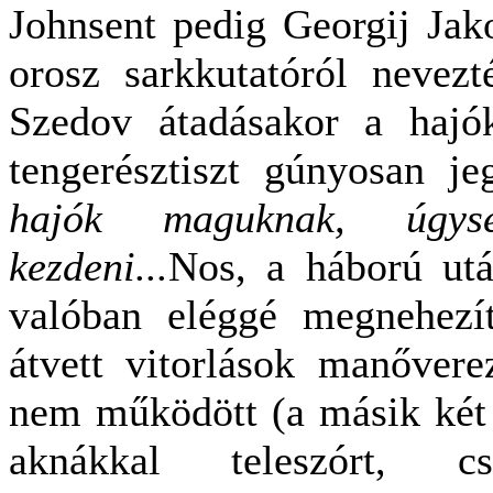
Johnsent pedig Georgij Jak
orosz sarkkutatóról nevez
Szedov átadásakor a hajó
tengerésztiszt gúnyosan j
hajók maguknak, úgy
kezdeni...
Nos, a háború utá
valóban eléggé megnehezít
átvett vitorlások manőver
nem működött (a másik két 
aknákkal teleszórt, 