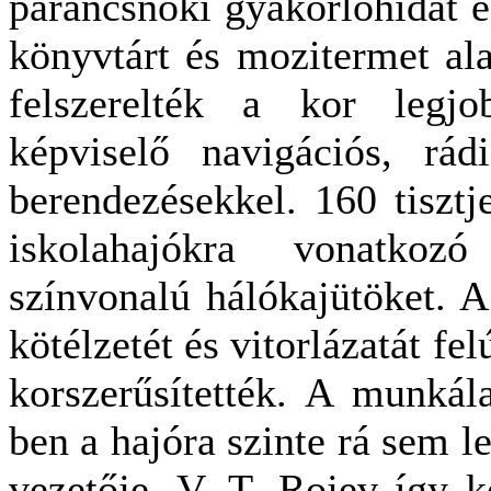
parancsnoki gyakorlóhidat és
könyvtárt és mozitermet ala
felszerelték a kor legjob
képviselő navigációs, rádi
berendezésekkel. 160 tisztje
iskolahajókra vonatkozó
színvonalú hálókajütöket. A
kötélzetét és vitorlázatát fel
korszerűsítették. A munkál
ben a hajóra szinte rá sem le
vezetője, V. T. Rojev így 