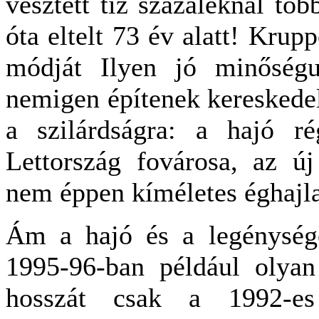
vesztett tíz százaléknál töb
óta eltelt 73 év alatt! Kru
módját Ilyen jó minőség
nemigen építenek kereskedel
a szilárdságra: a hajó r
Lettország fovárosa, az ú
nem éppen kíméletes éghajlat
Ám a hajó és a legénysége
1995-96-ban például olyan
hosszát csak a 1992-es