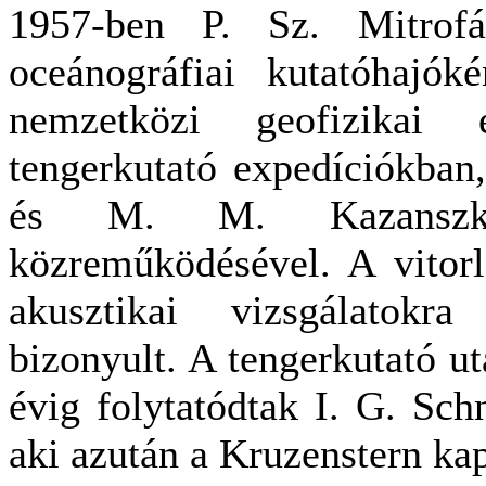
1957-ben P. Sz. Mitrofá
oceánográfiai kutatóhajók
nemzetközi geofizikai 
tengerkutató expedíciókban
és M. M. Kazanszkij
közreműködésével. A vitorl
akusztikai vizsgálatokr
bizonyult. A tengerkutató 
évig folytatódtak I. G. Sch
aki azután a Kruzenstern kapi