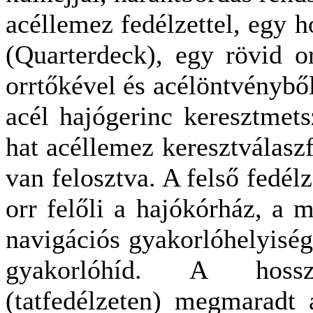
acéllemez fedélzettel, egy h
(Quarterdeck), egy rövid or
orrtőkével és acélöntvényből
acél hajógerinc keresztmet
hat acéllemez keresztválaszf
van felosztva. A felső fedélz
orr felőli a hajókórház, a 
navigációs gyakorlóhelyiség
gyakorlóhíd. A hosszú
(tatfedélzeten) megmaradt 