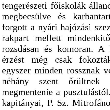
tengerészeti főiskolák álla
megbecsülve és karbantart
forgott a nyári hajózási sze
rakpart mellett mindenkitő
rozsdásan és komoran. A l
érzést még csak fokoztá
egyszer minden rossznak vé
néhány szent őrültnek ó
megmentenie a pusztulástól.
kapitányai, P. Sz. Mitrofán