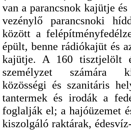
van a parancsnok kajütje és 
vezénylő parancsnoki híd
között a felépítményfedélz
épült, benne rádiókajüt és az
kajütje. A 160 tisztjelölt
személyzet számára kial
közösségi és szanitáris he
tantermek és irodák a fedé
foglalják el; a hajóüzemet é
kiszolgáló raktárak, édesvíz-