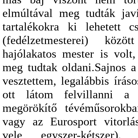
elmúltával meg tudták javít
tartalékokra ki lehetett 
(fedélzetmesterei) közö
hajólakatos mester is volt
meg tudtak oldani.Sajnos 
vesztettem, legalábbis írás
ott látom felvillanni a n
megörökítő tévéműsorokba
vagy az Eurosport vitorlá
vele egyszer-kétszer),