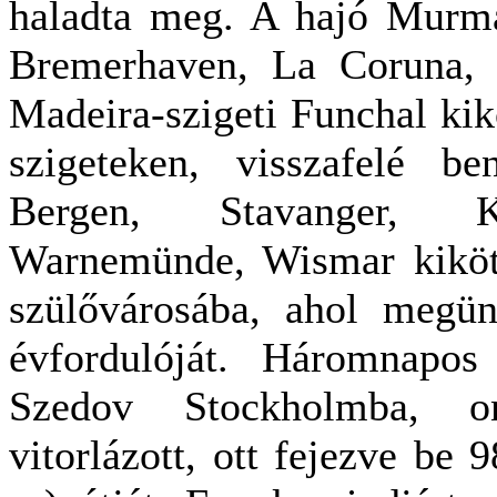
haladta meg. A hajó Murman
Bremerhaven, La Coruna, 
Madeira-szigeti Funchal kik
szigeteken, visszafelé b
Bergen, Stavanger, Ko
Warnemünde, Wismar kikötő
szülővárosába, ahol megün
évfordulóját. Háromnapos
Szedov Stockholmba, on
vitorlázott, ott fejezve be