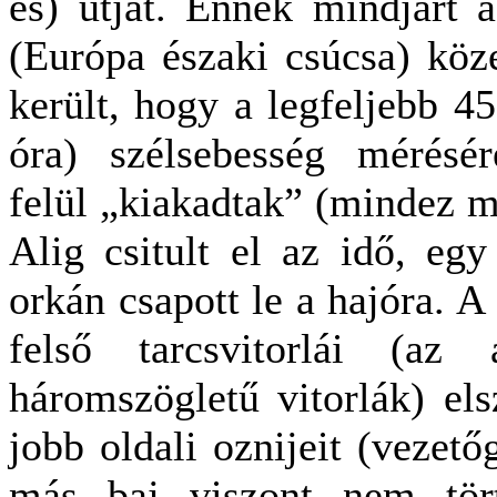
es) útját. Ennek mindjárt 
(Európa északi csúcsa) köz
került, hogy a legfeljebb 
óra) szélsebesség mérésé
felül „kiakadtak” (mindez m
Alig csitult el az idő, eg
orkán csapott le a hajóra. A
felső tarcsvitorlái (az 
háromszögletű vitorlák) elsz
jobb oldali oznijeit (vezető
más baj viszont nem tört