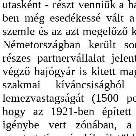
utasként - részt venniük a 
ben még esedékessé vált a 
szemle és az azt megelőző k
Németországban került so
részes partnervállalat jelen
végző hajógyár is kitett ma
szakmai kíváncsiságbó
lemezvastagságát (1500 po
hogy az 1921-ben épített 
igénybe vett zónában, a