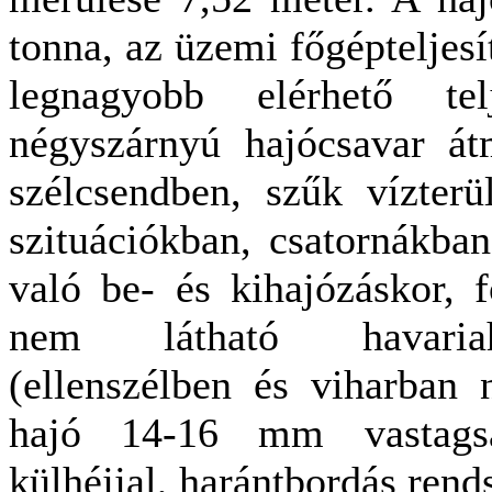
tonna, az üzemi főgéptelje
legnagyobb elérhető t
négyszárnyú hajócsavar á
szélcsendben, szűk vízterü
szituációkban, csatornákba
való be- és kihajózáskor, 
nem látható havariahe
(ellenszélben és viharban 
hajó 14-16 mm vastagsá
külhéjjal, harántbordás rend