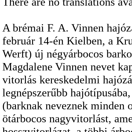
There are no translations ava
A brémai F. A. Vinnen hajózá
február 14-én Kielben, a K
Werft) új négyárbocos barkot
Magdalene Vinnen nevet kapt
vitorlás kereskedelmi hajózá
legnépszerűbb hajótípusába, 
(barknak neveznek minden o
ötárbocos nagyvitorlást, am
hosszvitorlázat, a többi árbo