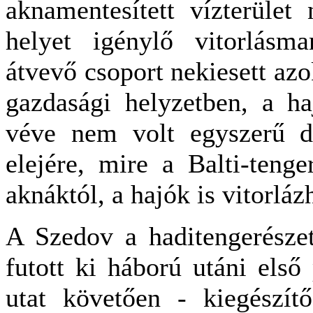
aknamentesített vízterület
helyet igénylő vitorlásm
átvevő csoport nekiesett azo
gazdasági helyzetben, a ha
véve nem volt egyszerű d
elejére, mire a Balti-teng
aknáktól, a hajók is vitorláz
A Szedov a haditengerészet
futott ki háború utáni első
utat követően - kiegészítő