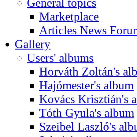
General topics
Marketplace
Articles News Foru
Gallery
Users' albums
Horváth Zoltán's a
Hajómester's album
Kovács Krisztián's 
Tóth Gyula's album
Szeibel Laszló's al