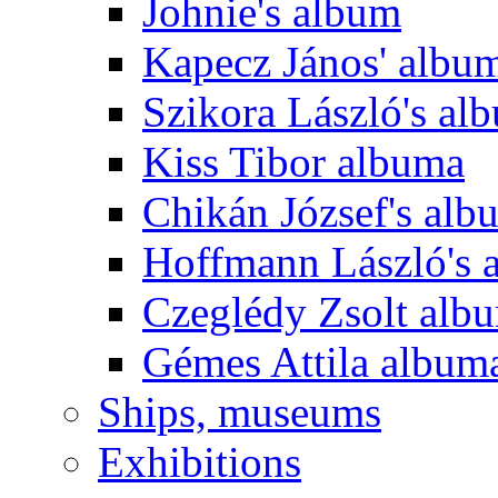
Johnie's album
Kapecz János' albu
Szikora László's al
Kiss Tibor albuma
Chikán József's alb
Hoffmann László's 
Czeglédy Zsolt alb
Gémes Attila album
Ships, museums
Exhibitions