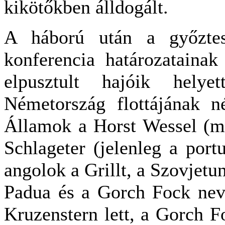
kikötőkben álldogált.
A háború után a győzte
konferencia határozataina
elpusztult hajóik hely
Németország flottájának n
Államok a Horst Wessel (mo
Schlageter (jelenleg a port
angolok a Grillt, a Szovjet
Padua és a Gorch Fock nev
Kruzenstern lett, a Gorch 