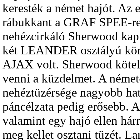
keresték a német hajót. Az 
rábukkant a GRAF SPEE-re
nehézcirkáló Sherwood kapi
két LEANDER osztályú kön
AJAX volt. Sherwood kötel
venni a küzdelmet. A német
nehéztüzérsége nagyobb ható
páncélzata pedig erősebb. A
valamint egy hajó ellen hár
meg kellet osztani tüzét. L