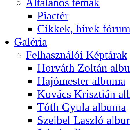
Általános témák
Piactér
Cikkek, hírek fóru
Galéria
Felhasználói Képtárak
Horváth Zoltán alb
Hajómester albuma
Kovács Krisztián a
Tóth Gyula albuma
Szeibel Laszló alb