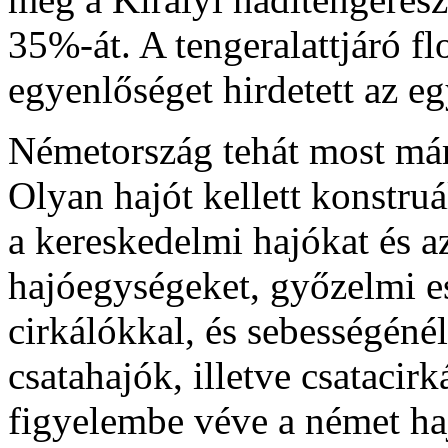
35%-át. A tengeralattjáró f
egyenlőséget hirdetett az e
Németország tehát most már 
Olyan hajót kellett konstruá
a kereskedelmi hajókat és a
hajóegységeket, győzelmi e
cirkálókkal, és sebességéné
csatahajók, illetve csatacir
figyelembe véve a német haj