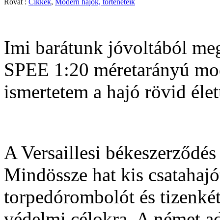
Rovat :
Cikkek
,
Modern hajók, történeteik
Imi barátunk jóvoltából 
SPEE 1:20 méretarányú mode
ismertetem a hajó rövid élet
A Versaillesi békeszerződés a
Mindössze hat kis csatahajót
torpedórombolót és tizenké
védelmi célokra. A német ad