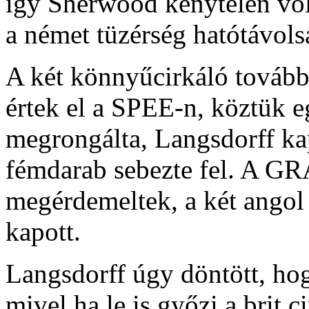
így Sherwood kénytelen volt
a német tüzérség hatótávols
A két könnyűcirkáló tovább f
értek el a SPEE-n, köztük e
megrongálta, Langsdorff kap
fémdarab sebezte fel. A GR
megérdemeltek, a két angol 
kapott.
Langsdorff úgy döntött, hog
mivel ha le is győzi a brit c