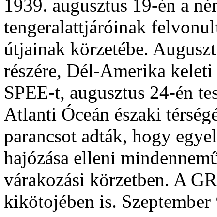
1939. augusztus 19-én a né
tengeralattjáróinak felvonul
útjainak körzetébe. Auguszt
részére, Dél-Amerika kelet
SPEE-t, augusztus 24-én t
Atlanti Óceán északi térség
parancsot adták, hogy egyel
hajózása elleni mindennemű
várakozási körzetben. A 
kikötojében is. Szeptember 