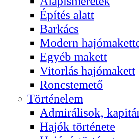
Alapismeretek
Építés alatt
Barkács
Modern hajómakett
Egyéb makett
Vitorlás hajómakett
Roncstemető
Történelem
Admirálisok, kapit
Hajók története