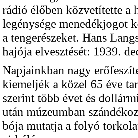
rádió élőben közvetítette a
legénysége menedékjogot kér
a tengerészeket. Hans Langs
hajója elvesztését: 1939. d
Napjainkban nagy erőfeszí
kiemeljék a közel 65 éve ta
szerint több évet és dollárm
után múzeumban szándékozn
bója mutatja a folyó torkol