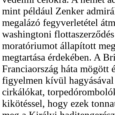
mint például Zenker admirál
megalázó fegyverletétel átm
washingtoni flottaszerződés 
moratóriumot állapított me
megtartása érdekében. A Br
Franciaország háta mögött 
figyelmen kívül hagyásával
cirkálókat, torpedórombolók
kikötéssel, hogy ezek tonna
meg a Királyi haditengerész