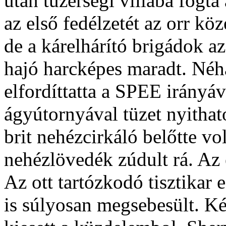
után tüzérségi villába fogt
az első fedélzetét az orr kö
de a kárelhárító brigádok az
hajó harcképes maradt. Né
elfordíttatta a SPEE irányá
ágyútornyával tüzet nyithato
brit nehézcirkáló belőtte v
nehézlövedék zúdult rá. Az e
Az ott tartózkodó tisztikar
is súlyosan megsebesült. Két