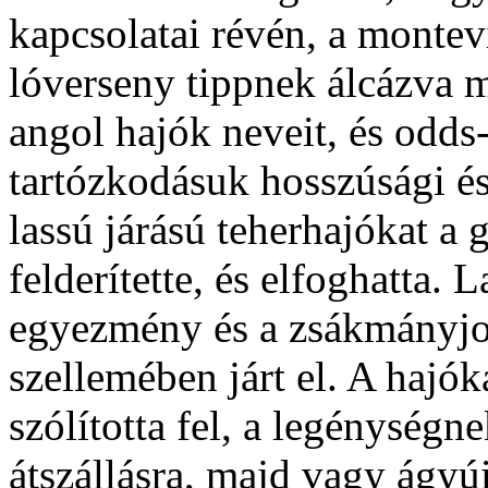
kapcsolatai révén, a montev
lóverseny tippnek álcázva m
angol hajók neveit, és odds-k
tartózkodásuk hosszúsági és 
lassú járású teherhajókat a 
felderítette, és elfoghatta.
egyezmény és a zsákmányjog 
szellemében járt el. A hajók
szólította fel, a legénység
átszállásra, majd vagy ágyú