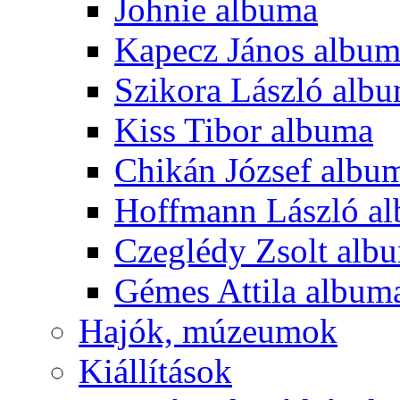
Johnie albuma
Kapecz János albu
Szikora László alb
Kiss Tibor albuma
Chikán József albu
Hoffmann László a
Czeglédy Zsolt alb
Gémes Attila album
Hajók, múzeumok
Kiállítások