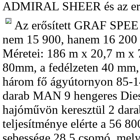
ADMIRAL SHEER és az er
Az erősített GRAF SPEE a
nem 15 900, hanem 16 200 b
Méretei: 186 m x 20,7 m x 
80mm, a fedélzeten 40 mm,
három fő ágyútornyon 85-1
darab MAN 9 hengeres Diese
hajóművön keresztül 2 darab
teljesítménye elérte a 56 8
sebessége 28,5 csomó, mely 