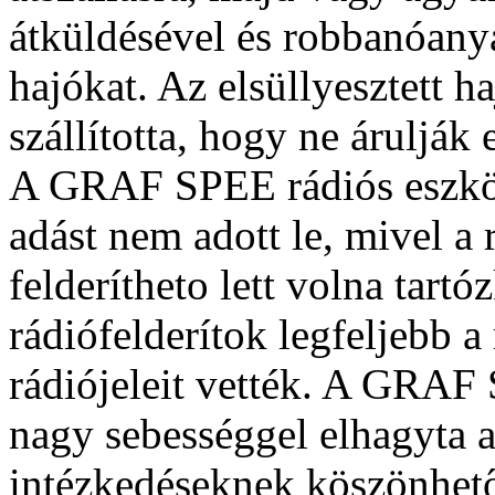
átküldésével és robbanóanyag
hajókat. Az elsüllyesztett ha
szállította, hogy ne áruljá
A GRAF SPEE rádiós eszköze
adást nem adott le, mivel 
felderítheto lett volna tart
rádiófelderítok legfeljebb 
rádiójeleit vették. A GRAF 
nagy sebességgel elhagyta 
intézkedéseknek köszönhetőe