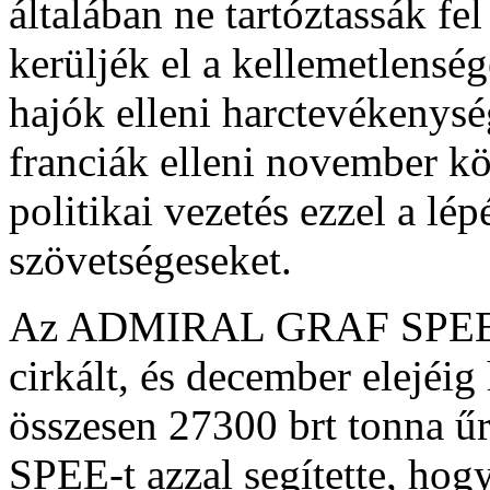
általában ne tartóztassák fe
kerüljék el a kellemetlensé
hajók elleni harctevékenysé
franciák elleni november k
politikai vezetés ezzel a l
szövetségeseket.
Az ADMIRAL GRAF SPEE az 
cirkált, és december elejéig 
összesen 27300 brt tonna ű
SPEE-t azzal segítette, hog