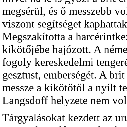
megsérül, és ő messzebb vol
viszont segítséget kaphattak
Megszakította a harcérintke
kikötőjébe hajózott. A néme
fogoly kereskedelmi tenger
gesztust, emberségét. A br
messze a kikötőtől a nyílt t
Langsdoff helyzete nem vol
Tárgyalásokat kezdett az u