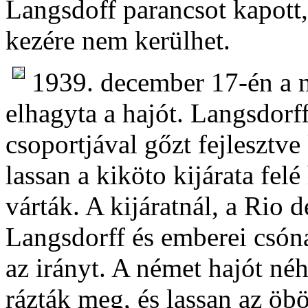
Langsdoff parancsot kapot
kezére nem kerülhet.
1939. december 17-én a n
elhagyta a hajót. Langsdorff
csoportjával gőzt fejlesztve
lassan a kiköto kijárata fel
várták. A kijáratnál, a Rio d
Langsdorff és emberei csóna
az irányt. A német hajót né
rázták meg, és lassan az öb