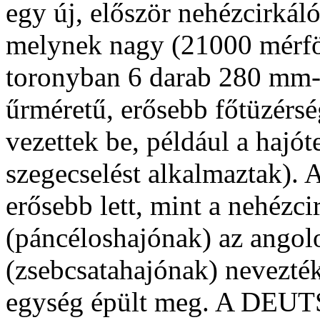
egy új, először nehézcirkál
melynek nagy (21000 mérföl
toronyban 6 darab 280 mm-
űrméretű, erősebb főtüzérsé
vezettek be, például a hajót
szegecselést alkalmaztak). 
erősebb lett, mint a nehézc
(páncéloshajónak) az angol
(zsebcsatahajónak) nevezté
egység épült meg. A DEU