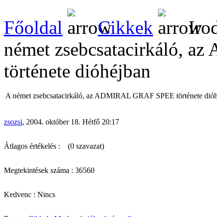
Főoldal
Cikkek
Iro
német zsebcsatacirkáló,
története dióhéjban
A német zsebcsatacirkáló, az ADMIRAL GRAF SPEE története dió
zsozsi
, 2004. október 18. Hétfő 20:17
Átlagos értékelés :
(0 szavazat)
Megtekintések száma : 36560
Kedvenc : Nincs