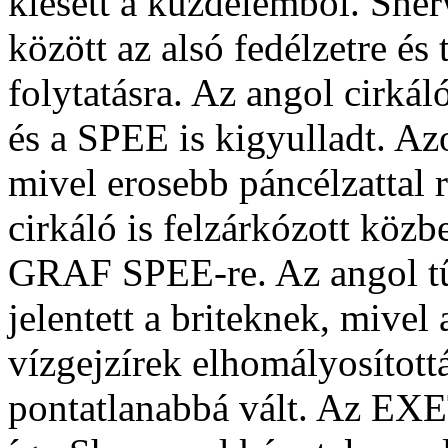
kiesett a küzdelembol. She
között az alsó fedélzetre és
folytatásra. Az angol cirkál
és a SPEE is kigyulladt. Az
mivel erosebb páncélzattal 
cirkáló is felzárkózott köz
GRAF SPEE-re. Az angol tűz
jelentett a briteknek, mivel
vízgejzírek elhomályosított
pontatlanabbá vált. Az EXE