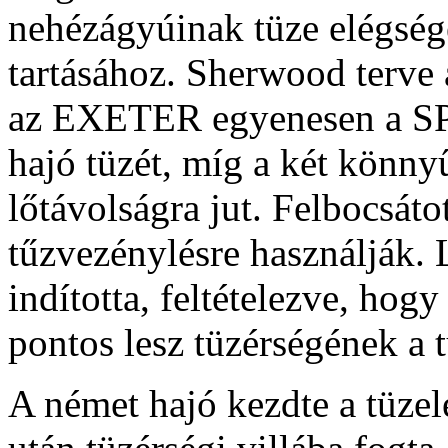
nehézágyúinak tüze elégsége
tartásához. Sherwood terve 
az EXETER egyenesen a SP
hajó tüzét, míg a két könny
lőtávolságra jut. Felbocsát
tűzvezénylésre használják. 
indította, feltételezve, hog
pontos lesz tüzérségének a t
A német hajó kezdte a tüz