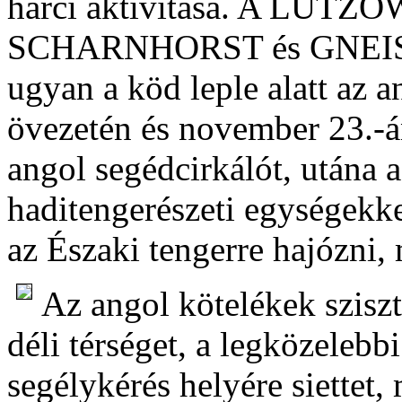
harci aktivitása. A LUTZOW
SCHARNHORST és GNEISENA
ugyan a köd leple alatt az 
övezetén és november 23.-
angol segédcirkálót, utána a
haditengerészeti egységekke
az Északi tengerre hajózni,
Az angol kötelékek sziszt
déli térséget, a legközeleb
segélykérés helyére siettet