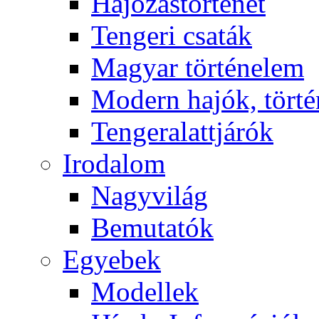
Hajózástörténet
Tengeri csaták
Magyar történelem
Modern hajók, törté
Tengeralattjárók
Irodalom
Nagyvilág
Bemutatók
Egyebek
Modellek