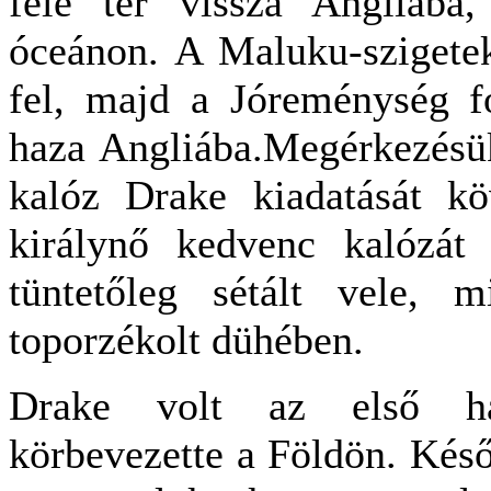
felé tér vissza Angliába
óceánon. A Maluku-szigetek
fel, majd a Jóreménység fo
haza Angliába.Megérkezésü
kalóz Drake kiadatását kö
királynő kedvenc kalózát 
tüntetőleg sétált vele, 
toporzékolt dühében.
Drake volt az első haj
körbevezette a Földön. Későb