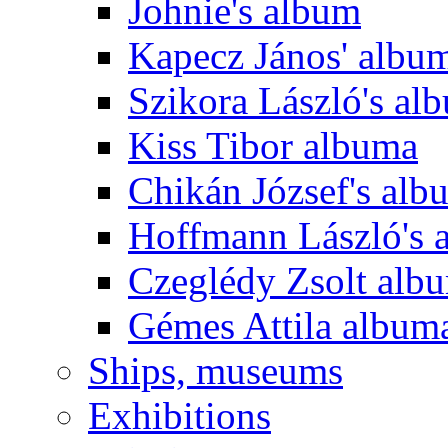
Johnie's album
Kapecz János' albu
Szikora László's al
Kiss Tibor albuma
Chikán József's alb
Hoffmann László's 
Czeglédy Zsolt alb
Gémes Attila album
Ships, museums
Exhibitions