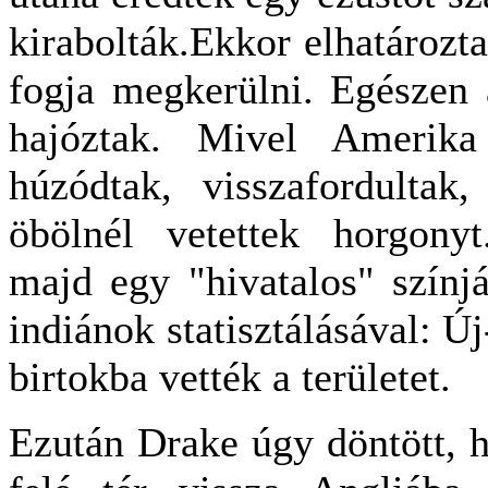
kirabolták.Ekkor elhatározt
fogja megkerülni. Egészen 
hajóztak. Mivel Amerika 
húzódtak, visszafordulta
öbölnél vetettek horgonyt
majd egy "hivatalos" színjá
indiánok statisztálásával: Ú
birtokba vették a területet.
Ezután Drake úgy döntött, 