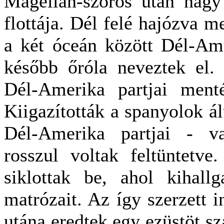
Magellán-szoros után nagy 
flottája. Dél felé hajózva me
a két óceán között Dél-Ame
később őróla neveztek el. 
Dél-Amerika partjai menté
Kiigazították a spanyolok ál
Dél-Amerika partjai - va
rosszul voltak feltüntetve
siklottak be, ahol kihall
matrózait. Az így szerzett 
utána eredtek egy ezüstöt sz