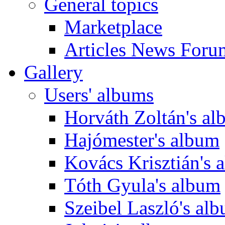
General topics
Marketplace
Articles News Foru
Gallery
Users' albums
Horváth Zoltán's a
Hajómester's album
Kovács Krisztián's 
Tóth Gyula's album
Szeibel Laszló's al