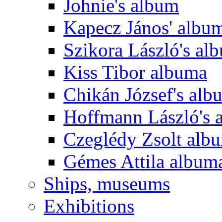
Johnie's album
Kapecz János' albu
Szikora László's al
Kiss Tibor albuma
Chikán József's alb
Hoffmann László's 
Czeglédy Zsolt alb
Gémes Attila album
Ships, museums
Exhibitions