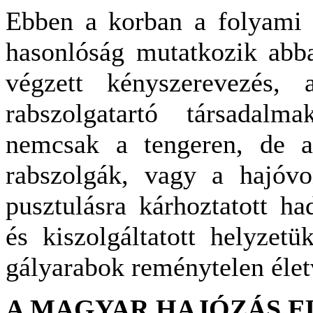
Ebben a korban a folyami é
hasonlóság mutatkozik abba
végzett kényszerevezés,
rabszolgatartó társadalm
nemcsak a tengeren, de a
rabszolgák, vagy a hajóvon
pusztulásra kárhoztatott ha
és kiszolgáltatott helyze
gályarabok reménytelen élet
A MAGYAR HAJÓZÁS E