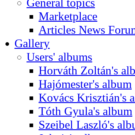
General topics
Marketplace
Articles News Foru
Gallery
Users' albums
Horváth Zoltán's a
Hajómester's album
Kovács Krisztián's 
Tóth Gyula's album
Szeibel Laszló's al