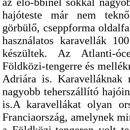
az elő-bbinél sokkal nagyob
hajóteste már nem teknő
görbülő, cseppforma oldalf
használatos karavellák 10
készültek. Az Atlanti-óc
Földközi-tengerre és mellékr
Adriára is. Karavelláknak 
nagyobb teherszállító hajói
is.A karavellákat olyan or
Franciaország, amelynek mi
a Földközi-tengeren volt te