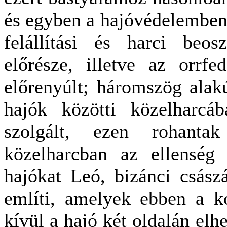
és egyben a hajóvédelemben
felállítási és harci beos
előrésze, illetve az orrfe
előrenyúlt; háromszög alak
hajók közötti közelharcáb
szolgált, ezen rohanta
közelharcban az ellenség 
hajókat Leó, bizánci császá
említi, amelyek ebben a ko
kívül a hajó két oldalán elh