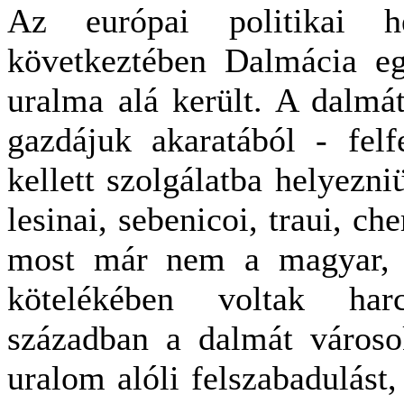
Az európai politikai he
következtében Dalmácia eg
uralma alá került. A dalmá
gazdájuk akaratából - felfe
kellett szolgálatba helyezniü
lesinai, sebenicoi, traui, ch
most már nem a magyar, 
kötelékében voltak har
században a dalmát városo
uralom alóli felszabadulást