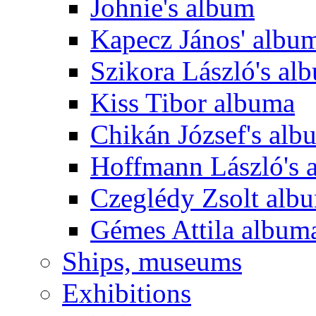
Johnie's album
Kapecz János' albu
Szikora László's al
Kiss Tibor albuma
Chikán József's alb
Hoffmann László's 
Czeglédy Zsolt alb
Gémes Attila album
Ships, museums
Exhibitions