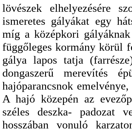
lövészek elhelyezésére sz
ismeretes gályákat egy há
míg a középkori gályáknak 
függőleges kormány körül f
gálya lapos tatja (farrésze
dongaszerű merevítés ép
hajóparancsnok emelvénye, ez
A hajó közepén az evezőp
széles deszka- padozat v
hosszában vonuló karzato