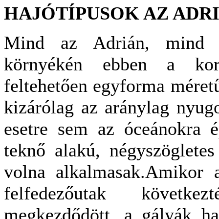
HAJÓTÍPUSOK AZ ADR
Mind az Adrián, mind a
környékén ebben a kors
feltehetően egyforma méretű
kizárólag az aránylag nyug
esetre sem az óceánokra é
teknő alakú, négyszögletes 
volna alkalmasak.Amikor 
felfedezőutak követke
megkezdődött, a gályák has