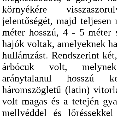
környékére visszaszoru
jelentőségét, majd teljesen
méter hosszú, 4 - 5 méter s
hajók voltak, amelyeknek ha
hullámzást. Rendszerint két
árbócuk volt, melyne
aránytalanul hosszú k
háromszögletű (latin) vitor
volt magas és a tetején gya
mellvéddel és lőréssekke