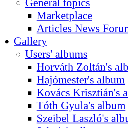
General topics
Marketplace
Articles News Foru
Gallery
Users' albums
Horváth Zoltán's a
Hajómester's album
Kovács Krisztián's 
Tóth Gyula's album
Szeibel Laszló's al