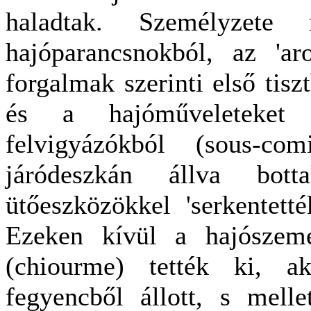
haladtak. Személyzete r
hajóparancsnokból, az 'ar
forgalmak szerinti első tisz
és a hajóműveleteket i
felvigyázókból (sous-com
járódeszkán állva bot
ütőeszközökkel 'serkentett
Ezeken kívül a hajószem
(chiourme) tették ki, a
fegyencből állott, s mell