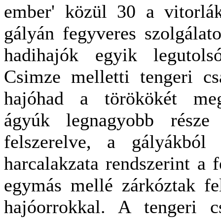
ember' közül 30 a vitorlá
gályán fegyveres szolgálatot
hadihajók egyik legutols
Csimze melletti tengeri cs
hajóhad a törökökét meg
ágyúk legnagyobb része 
felszerelve, a gályákból ö
harcalakzata rendszerint a f
egymás mellé zárkóztak fel,
hajóorrokkal. A tengeri c