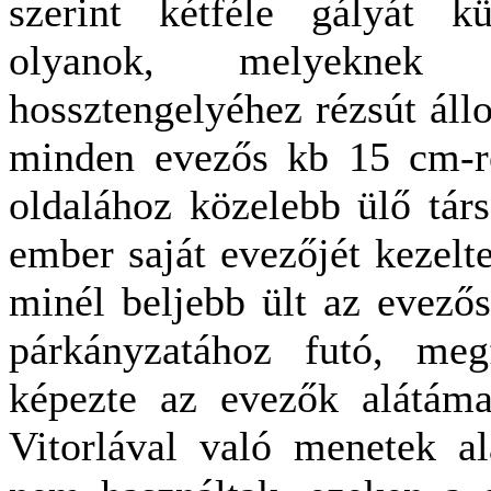
szerint kétféle gályát k
olyanok, melyeknek
hossztengelyéhez rézsút áll
minden evezős kb 15 cm-re
oldalához közelebb ülő tár
ember saját evezőjét kezelt
minél beljebb ült az evező
párkányzatához futó, meg
képezte az evezők alátámas
Vitorlával való menetek al