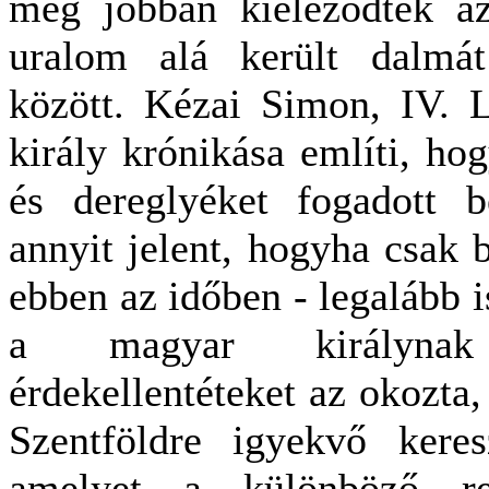
még jobban kiéleződtek az
uralom alá került dalmát
között. Kézai Simon, IV. 
király krónikása említi, hog
és dereglyéket fogadott b
annyit jelent, hogyha csak 
ebben az időben - legalább is
a magyar királynak 
érdekellentéteket az okozta,
Szentföldre igyekvő keres
amelyet a különböző ren