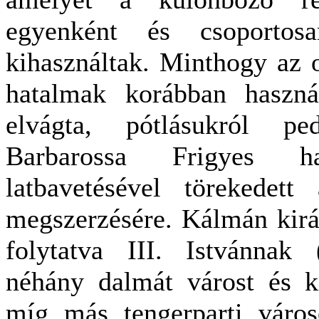
egyenként és csoportos
kihasználtak. Minthogy az 
hatalmak korábban használ
elvágta, pótlásukról pe
Barbarossa Frigyes ha
latbavetésével törekedett
megszerzésére. Kálmán király
folytatva III. Istvánnak
néhány dalmát várost és ki
míg más tengerparti város