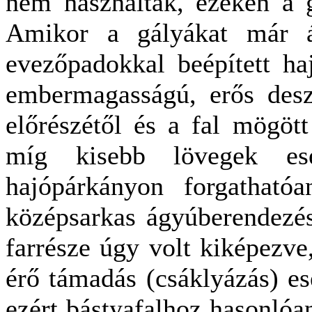
nem használtak, ezeken a g
Amikor a gályákat már ág
evezőpadokkal beépített ha
embermagasságú, erős deszk
előrészétől és a fal mögött
míg kisebb lövegek ese
hajópárkányon forgatható
középsarkas ágyúberendezés 
farrésze úgy volt kiképezve
érő támadás (csáklyázás) es
ezért bástyafalhoz hasonlóa