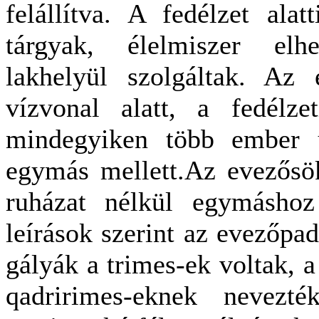
felállítva. A fedélzet alat
tárgyak, élelmiszer elh
lakhelyül szolgáltak. Az
vízvonal alatt, a fedélze
mindegyiken több ember ül
egymás mellett.Az evezősö
ruházat nélkül egymáshoz
leírások szerint az evezőpad
gályák a trimes-ek voltak, a
qadririmes-eknek nevezt