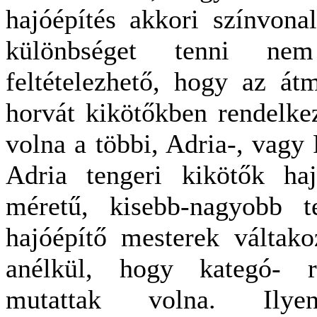
hajóépítés akkori színvona
különbséget tenni ne
feltételezhető, hogy az át
horvát kikötőkben rendelkez
volna a többi, Adria-, vagy 
Adria tengeri kikötők haj
méretű, kisebb-nagyobb t
hajóépítő mesterek váltako
anélkül, hogy kategó- ri
mutattak volna. Ilye