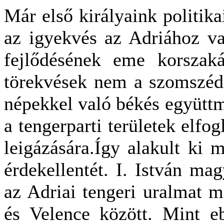
Már első királyaink politika
az igyekvés az Adriához va
fejlődésének eme korszak
törekvések nem a szomszédo
népekkel való békés együtt
a tengerparti területek elfog
leigázására.Így alakult ki 
érdekellentét. I. István ma
az Adriai tengeri uralmat 
és Velence között. Mint e