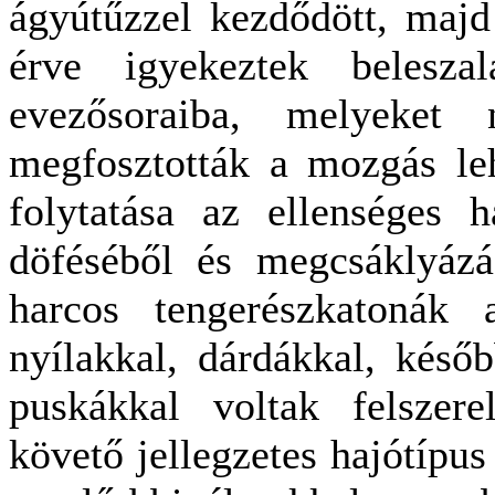
ágyútűzzel kezdődött, maj
érve igyekeztek belesza
evezősoraiba, melyeket n
megfosztották a mozgás leh
folytatása az ellenséges h
döféséből és megcsáklyázás
harcos tengerészkatonák 
nyílakkal, dárdákkal, késő
puskákkal voltak felszere
követő jellegzetes hajótípus