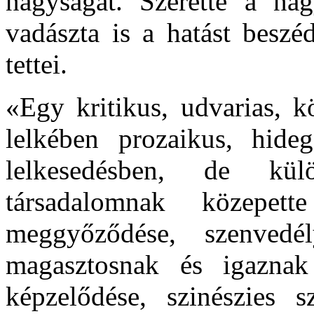
nagyságát. Szerette a nag
vadászta is a hatást beszé
tettei.
«Egy kritikus, udvarias, k
lelkében prozaikus, hide
lelkesedésben, de kü
társadalomnak közepet
meggyőződése, szenvedé
magasztosnak és igaznak 
képzelődése, szinészies 