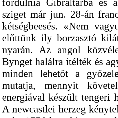
fordulnia Gibraltárba és a
sziget már jun. 28-án franc
kétségbeesés. «Nem vagy
előttünk ily borzasztó kilá
nyarán. Az angol közvél
Bynget halálra itélték és ag
minden lehetőt a győzele
mutatja, mennyit követe
energiával készült tengeri h
A newcastlei herzeg kényte