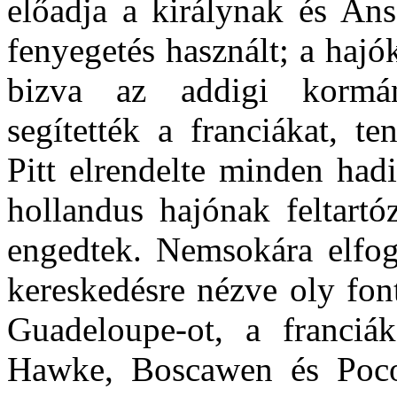
előadja a királynak és Ans
fenyegetés használt; a hajó
bizva az addigi kormá
segítették a franciákat, ten
Pitt elrendelte minden hadi
hollandus hajónak feltartó
engedtek. Nemsokára elfogl
kereskedésre nézve oly fon
Guadeloupe-ot, a franciá
Hawke, Boscawen és Poco