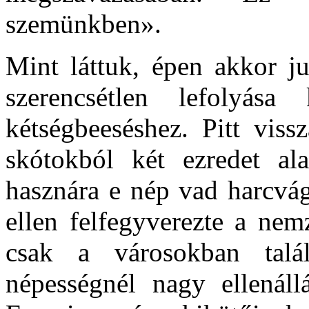
szemünkben».
Mint láttuk, épen akkor j
szerencsétlen lefolyás
kétségbeeséshez. Pitt vissz
skótokból két ezredet ala
hasznára e nép vad harcvág
ellen felfegyverezte a nem
csak a városokban talá
népességnél nagy ellenáll