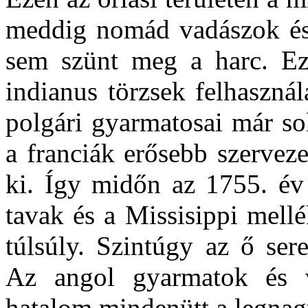
meddig nomád vadászok és
sem szünt meg a harc. Ezt
indianus törzsek felhaszná
polgári gyarmatosai már so
a franciák erősebb szerveze
ki. Így midőn az 1755. év
tavak és a Missisippi mellék
túlsúly. Szintúgy az ő ser
Az angol gyarmatok és v
hatalom mindenütt a legna