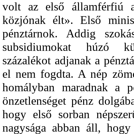
volt az első államférfiú 
közjónak élt». Első minis
pénztárnok. Addig szoká
subsidiumokat húzó kül
százalékot adjanak a pénztár
el nem fogdta. A nép zöme
homályban maradnak a pol
önzetlenséget pénz dolgáb
hogy első sorban népszer
nagysága abban áll, hogy 