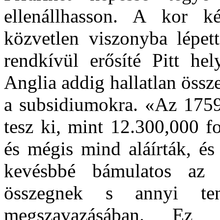
ellenállhasson. A kor k
közvetlen viszonyba lépet
rendkívül erősíté Pitt hel
Anglia addig hallatlan össze
a subsidiumokra. «Az 1759
tesz ki, mint 12.300,000 fo
és mégis mind aláírták, és
kevésbbé bámulatos az 
összegnek s annyi ten
megszavazásában. Ez 