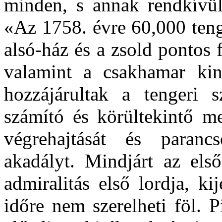
minden, s annak rendkívül
«Az 1758. évre 60,000 tenge
alsó-ház és a zsold pontos f
valamint a csakhamar ki
hozzájárultak a tengeri sz
számító és körültekintő me
végrehajtását és paran
akadályt. Mindjárt az els
admiralitás első lordja, ki
időre nem szerelheti föl. P