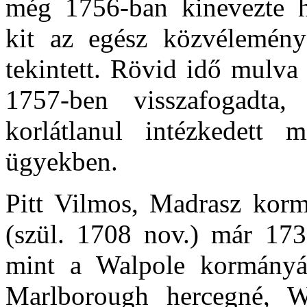
még 1756-ban kinevezte h
kit az egész közvélemén
tekintett. Rövid idő mulva
1757-ben visszafogadta
korlátlanul intézkedett
ügyekben.
Pitt Vilmos, Madrasz kor
(szül. 1708 nov.) már 173
mint a Walpole kormányá
Marlborough hercegné, W