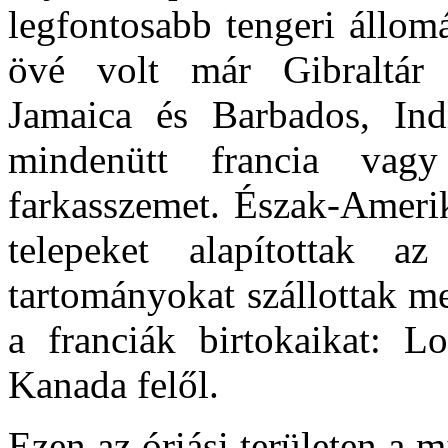
legfontosabb tengeri állom
övé volt már Gibraltár
Jamaica és Barbados, I
mindenütt francia vagy
farkasszemet. Észak-Ameri
telepeket alapítottak 
tartományokat szállottak me
a franciák birtokaikat: L
Kanada felől.
Ezen az óriási területen a m