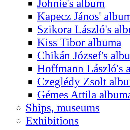
Johnie's album
Kapecz János' albu
Szikora László's al
Kiss Tibor albuma
Chikán József's alb
Hoffmann László's 
Czeglédy Zsolt alb
Gémes Attila album
Ships, museums
Exhibitions