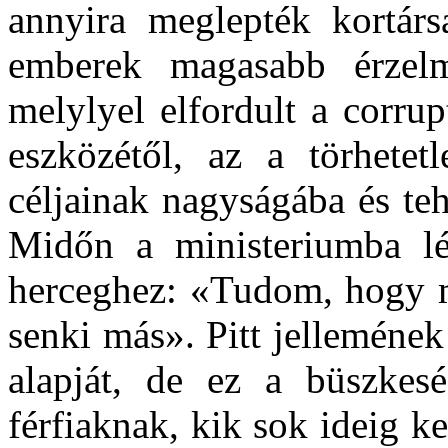
annyira meglepték kortárs
emberek magasabb érzelm
melylyel elfordult a corrup
eszközétől, az a törhete
céljainak nagyságába és teh
Midőn a ministeriumba lép
herceghez: «Tudom, hogy m
senki más». Pitt jelleméne
alapját, de ez a büszkes
férfiaknak, kik sok ideig ke