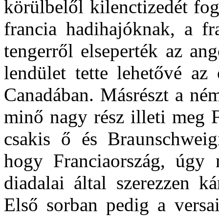
körülbelől kilenctizedét fo
francia hadihajóknak, a f
tengerről elseperték az an
lendület tette lehetővé az
Canadában. Másrészt a néme
minő nagy rész illeti meg F
csakis ő és Braunschweig
hogy Franciaország, úgy 
diadalai által szerezzen ká
Első sorban pedig a versa