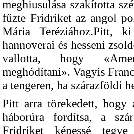
meghiusulása szakította szé
fűzte Fridriket az angol po
Mária Teréziához.Pitt, k
hannoverai és hesseni zsold
vallotta, hogy «Amer
meghódítani». Vagyis Franci
a tengeren, ha szárazföldi 
Pitt arra törekedett, hogy 
háborúra fordítsa, a szá
Fridriket képessé tegye