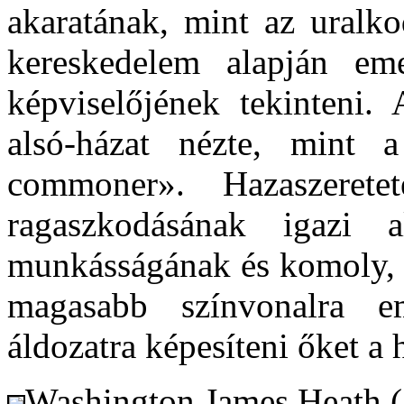
akaratának, mint az uralko
kereskedelem alapján e
képviselőjének tekinteni.
alsó-házat nézte, mint 
commoner». Hazaszeret
ragaszkodásának igazi 
munkásságának és komoly, 
magasabb színvonalra e
áldozatra képesíteni őket a 
Washington.James Heath (