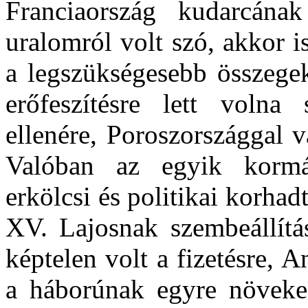
Franciaország kudarcána
uralomról volt szó, akkor is
a legszükségesebb összegek
erőfeszítésre lett volna
ellenére, Poroszországgal v
Valóban az egyik kormá
erkölcsi és politikai korhad
XV. Lajosnak szembeállítá
képtelen volt a fizetésre, A
a háborúnak egyre növeked