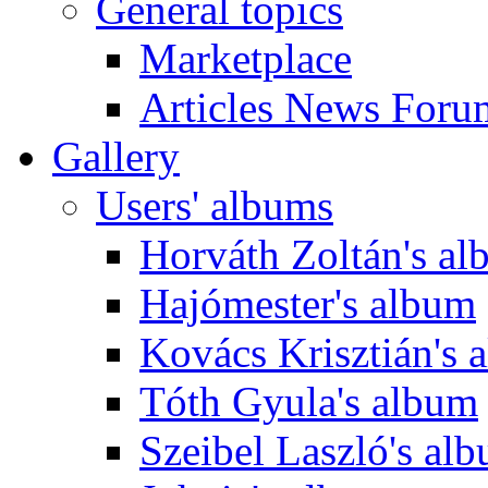
General topics
Marketplace
Articles News Foru
Gallery
Users' albums
Horváth Zoltán's a
Hajómester's album
Kovács Krisztián's 
Tóth Gyula's album
Szeibel Laszló's al