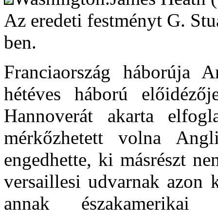
Az eredeti festményt G. Stu
ben.
Franciaország háborúja A
hétéves háború előidézőj
Hannoverát akarta elfog
mérkőzhetett volna Ang
engedhette, ki másrészt nem
versaillesi udvarnak azon 
annak északamerikai 