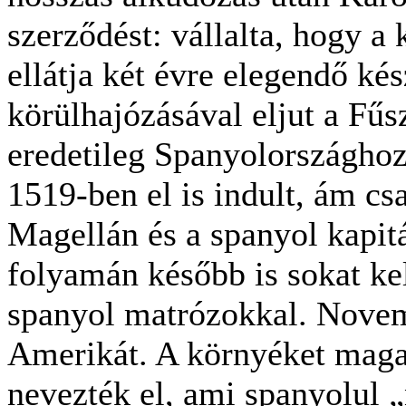
szerződést: vállalta, hogy a k
ellátja két évre elegendő kés
körülhajózásával eljut a Fűs
eredetileg Spanyolországhoz t
1519-ben el is indult, ám cs
Magellán és a spanyol kapitá
folyamán később is sokat kel
spanyol matrózokkal. Novem
Amerikát. A környéket magas
nevezték el, ami spanyolul „