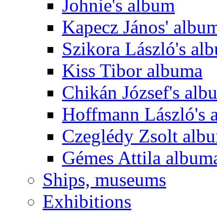
Johnie's album
Kapecz János' albu
Szikora László's al
Kiss Tibor albuma
Chikán József's alb
Hoffmann László's 
Czeglédy Zsolt alb
Gémes Attila album
Ships, museums
Exhibitions