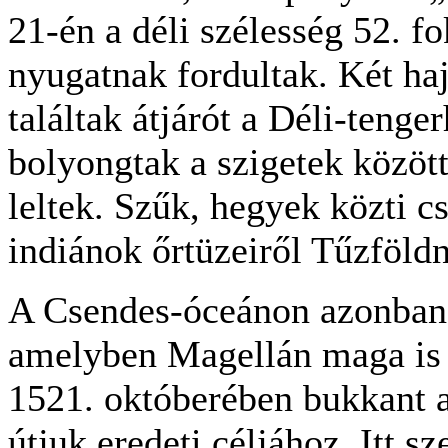
21-én a déli szélesség 52. f
nyugatnak fordultak. Két haj
találtak átjárót a Déli-teng
bolyongtak a szigetek között
leltek. Szűk, hegyek közti c
indiánok őrtüzeiről Tűzföld
A Csendes-óceánon azonban 
amelyben Magellán maga is el
1521. októberében bukkant az
útjuk eredeti céljához. Itt s