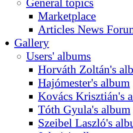
General topics
Marketplace
Articles News Foru
Gallery
Users' albums
Horváth Zoltán's a
Hajómester's album
Kovács Krisztián's 
Tóth Gyula's album
Szeibel Laszló's al