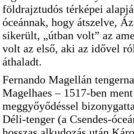
földrajztudós térképei alapjá
óceánnak, hogy átszelve, Áz
sikerült, „útban volt” az am
volt az első, aki az idővel r
áthaladt.
Fernando Magellán tengernag
Magelhaes – 1517-ben ment 
meggyőyődéssel bizonygatta,
Déli-tenger (a Csendes-óceá
hosszas alkudozás után Károl