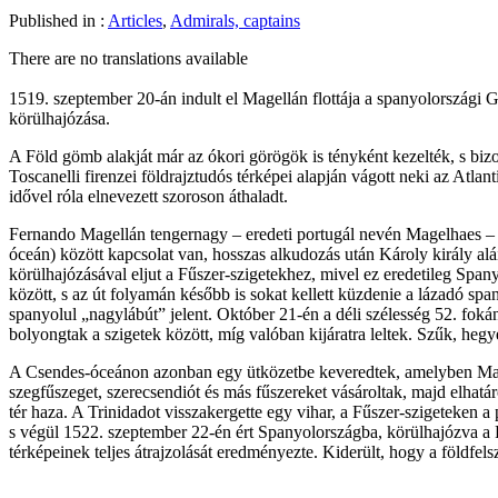
Published in :
Articles
,
Admirals, captains
There are no translations available
1519. szeptember 20-án indult el Magellán flottája a spanyolországi G
körülhajózása.
A Föld gömb alakját már az ókori görögök is tényként kezelték, s bizo
Toscanelli firenzei földrajztudós térképei alapján vágott neki az Atla
idővel róla elnevezett szoroson áthaladt.
Fernando Magellán tengernagy – eredeti portugál nevén Magelhaes – 
óceán) között kapcsolat van, hosszas alkudozás után Károly király aláírt
körülhajózásával eljut a Fűszer-szigetekhez, mivel ez eredetileg Spany
között, s az út folyamán később is sokat kellett küzdenie a lázadó 
spanyolul „nagylábút” jelent. Október 21-én a déli szélesség 52. fokán
bolyongtak a szigetek között, míg valóban kijáratra leltek. Szűk, heg
A Csendes-óceánon azonban egy ütközetbe keveredtek, amelyben Magellán
szegfűszeget, szerecsendiót és más fűszereket vásároltak, majd elhatá
tér haza. A Trinidadot visszakergette egy vihar, a Fűszer-szigeteken 
s végül 1522. szeptember 22-én ért Spanyolországba, körülhajózva a F
térképeinek teljes átrajzolását eredményezte. Kiderült, hogy a földfel