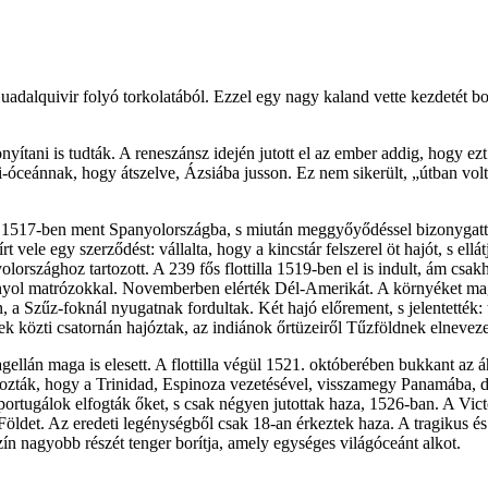
uadalquivir folyó torkolatából. Ezzel egy nagy kaland vette kezdetét b
nyítani is tudták. A reneszánsz idején jutott el az ember addig, hogy e
nti-óceánnak, hogy átszelve, Ázsiába jusson. Ez nem sikerült, „útban volt
1517-ben ment Spanyolországba, s miután meggyőyődéssel bizonygatta,
 vele egy szerződést: vállalta, hogy a kincstár felszerel öt hajót, s ellát
olországhoz tartozott. A 239 fős flottilla 1519-ben el is indult, ám csa
spanyol matrózokkal. Novemberben elérték Dél-Amerikát. A környéket mag
, a Szűz-foknál nyugatnak fordultak. Két hajó előrement, s jelentették:
yek közti csatornán hajóztak, az indiánok őrtüzeiről Tűzföldnek elneveze
 maga is elesett. A flottilla végül 1521. októberében bukkant az áhíto
rozták, hogy a Trinidad, Espinoza vezetésével, visszamegy Panamába, del
a portugálok elfogták őket, s csak négyen jutottak haza, 1526-ban. A V
öldet. Az eredeti legénységből csak 18-an érkeztek haza. A tragikus és
szín nagyobb részét tenger borítja, amely egységes világóceánt alkot.