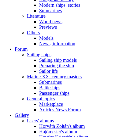
Modern ships, stories
Submarines
Literature
World news
Previews
Others
Models
News, information
Forum
Sailing ships
Sailing ship models
Preparing the ship
Sailor life
Marine XX. century masters
Submarines
Battleships
Passenger ships
General topics
Marketplace
Articles News Forum
Gallery
Users' albums
Horváth Zoltán's album
Hajómester's album