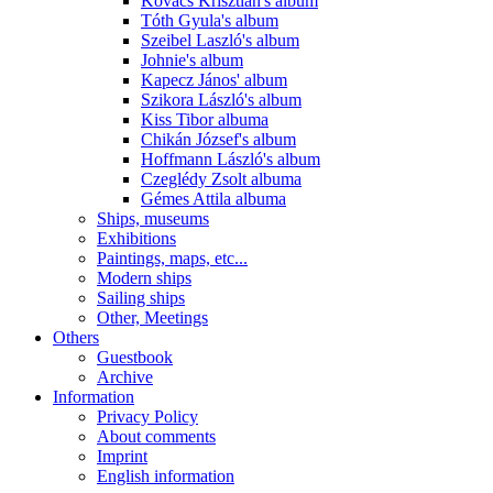
Kovács Krisztián's album
Tóth Gyula's album
Szeibel Laszló's album
Johnie's album
Kapecz János' album
Szikora László's album
Kiss Tibor albuma
Chikán József's album
Hoffmann László's album
Czeglédy Zsolt albuma
Gémes Attila albuma
Ships, museums
Exhibitions
Paintings, maps, etc...
Modern ships
Sailing ships
Other, Meetings
Others
Guestbook
Archive
Information
Privacy Policy
About comments
Imprint
English information