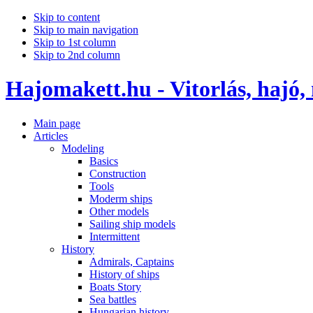
Skip to content
Skip to main navigation
Skip to 1st column
Skip to 2nd column
Hajomakett.hu - Vitorlás, hajó,
Main page
Articles
Modeling
Basics
Construction
Tools
Moderm ships
Other models
Sailing ship models
Intermittent
History
Admirals, Captains
History of ships
Boats Story
Sea battles
Hungarian history