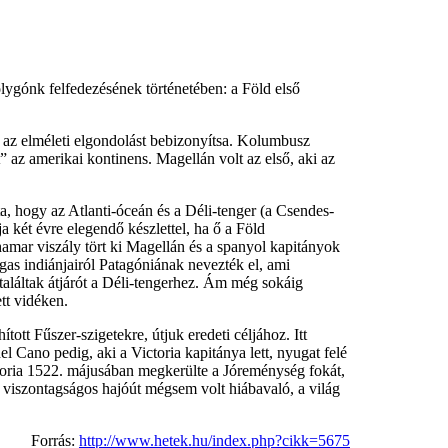
olygónk felfedezésének történetében: a Föld első
zt az elméleti elgondolást bebizonyítsa. Kolumbusz
” az amerikai kontinens. Magellán volt az első, aki az
 hogy az Atlanti-óceán és a Déli-tenger (a Csendes-
ja két évre elegendő készlettel, ha ő a Föld
khamar viszály tört ki Magellán és a spanyol kapitányok
as indiánjairól Patagóniának nevezték el, ami
 találtak átjárót a Déli-tengerhez. Ám még sokáig
tt vidéken.
tt Fűszer-szigetekre, útjuk eredeti céljához. Itt
 Cano pedig, aki a Victoria kapitánya lett, nyugat felé
ictoria 1522. májusában megkerülte a Jóreménység fokát,
 viszontagságos hajóút mégsem volt hiábavaló, a világ
Forrás:
http://www.hetek.hu/index.php?cikk=5675