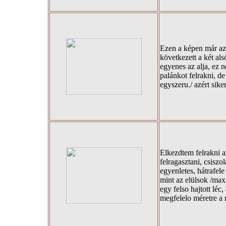
Ezen a képen már az 
következett a két als
egyenes az alja, ez 
palánkot felrakni, d
egyszeru./ azért sikerü
Elkezdtem felrakni a
felragasztani, csisz
egyenletes, hátrafel
mint az elülsok /ma
egy felso hajtott léc,
megfelelo méretre a