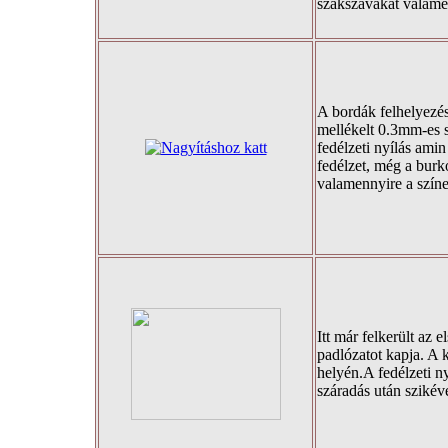
szakszavakat valamel
A bordák felhelyezés
mellékelt 0.3mm-es s
fedélzeti nyílás amin
fedélzet, még a burk
valamennyire a színe
Itt már felkerült az 
padlózatot kapja. A 
helyén.A fedélzeti ny
száradás után szikév