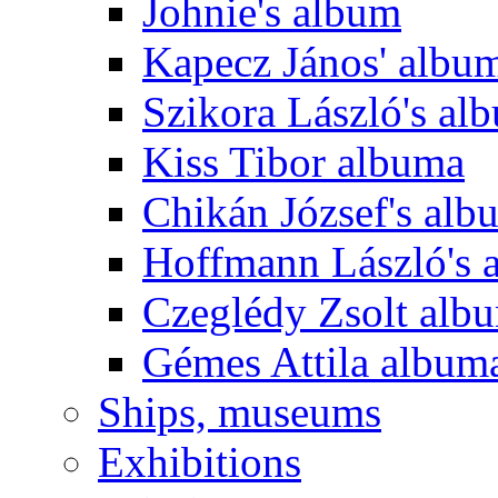
Johnie's album
Kapecz János' albu
Szikora László's al
Kiss Tibor albuma
Chikán József's alb
Hoffmann László's 
Czeglédy Zsolt alb
Gémes Attila album
Ships, museums
Exhibitions