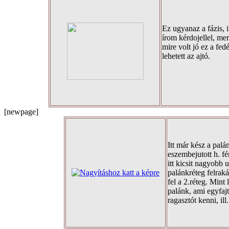
Ez ugyanaz a fázis, i
írom kérdojellel, mer
mire volt jó ez a fe
lehetett az ajtó.
[newpage]
Itt már kész a palá
eszembejutott h. fé
itt kicsit nagyobb 
palánkréteg felraká
fel a 2.réteg. Mint l
palánk, ami egyfaj
ragasztót kenni, ill