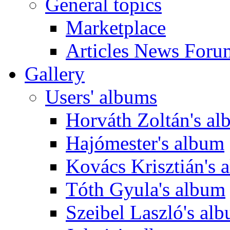
General topics
Marketplace
Articles News Foru
Gallery
Users' albums
Horváth Zoltán's a
Hajómester's album
Kovács Krisztián's 
Tóth Gyula's album
Szeibel Laszló's al