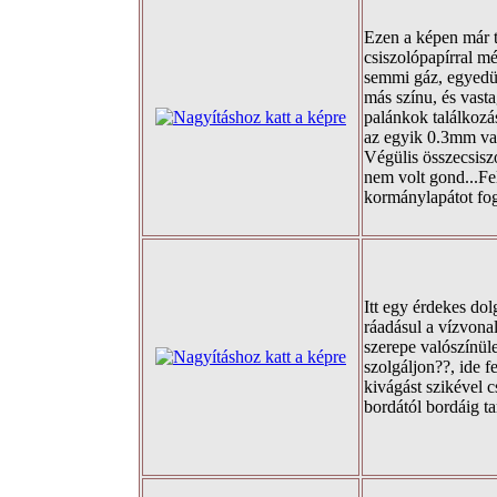
Ezen a képen már t
csiszolópapírral m
semmi gáz, egyedül
más színu, és vasta
palánkok találkozás
az egyik 0.3mm va
Végülis összecsisz
nem volt gond...Felk
kormánylapátot fogj
Itt egy érdekes dolg
ráadásul a vízvonal 
szerepe valószínüle
szolgáljon??, ide fe
kivágást szikével c
bordától bordáig ta