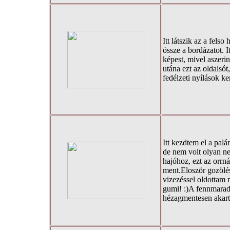
Itt látszik az a felso
össze a bordázatot. 
képest, mivel aszerint
utána ezt az oldalsót
fedélzeti nyílások ker
Itt kezdtem el a pal
de nem volt olyan n
hajóhoz, ezt az orrná
ment.Eloször gozölés
vizezéssel oldottam 
gumi! :)A fennmaradó
hézagmentesen akarta