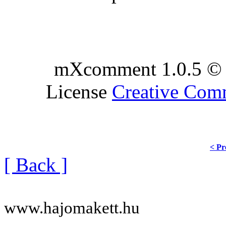
mXcomment 1.0.5 © 
License
Creative Co
< Pr
[ Back ]
www.hajomakett.hu