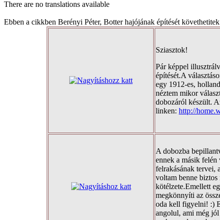
There are no translations available
Ebben a cikkben Berényi Péter, Botter hajójának építését követhetit
Sziasztok!
Pár képpel illusztrá
építését.A választáso
egy 1912-es, holland
néztem mikor válasz
dobozáról készült. A
linken:
http://home.
A dobozba bepillantv
ennek a másik felén 
felrakásának tervei,
voltam benne biztos 
kötélzete.Emellett e
megkönnyíti az össze
oda kell figyelni! :)
angolul, ami még jól