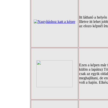
Itt látható a helyé
Illetve itt lehet jo
az elozo képnél írt
Ezen a képen már 
külön a lapátra) Tö
csak az egyik olda
meghajlítani, de 
volt a hajón. Elkész