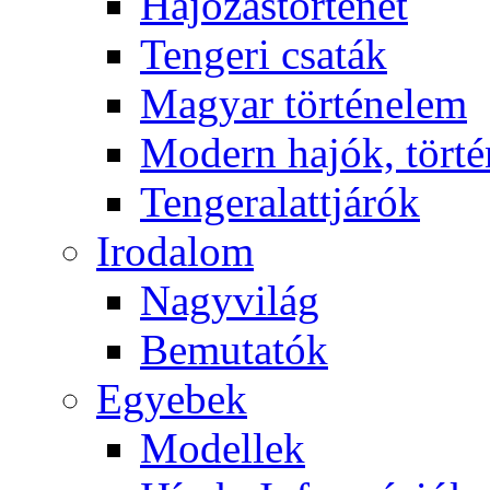
Hajózástörténet
Tengeri csaták
Magyar történelem
Modern hajók, törté
Tengeralattjárók
Irodalom
Nagyvilág
Bemutatók
Egyebek
Modellek