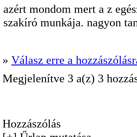
azért mondom mert a z egé
szakíró munkája. nagyon ta
»
Válasz erre a hozzászólásra
Megjelenítve 3 a(z) 3 hozzá
Hozzászólás
[+] Űrlap mutatása