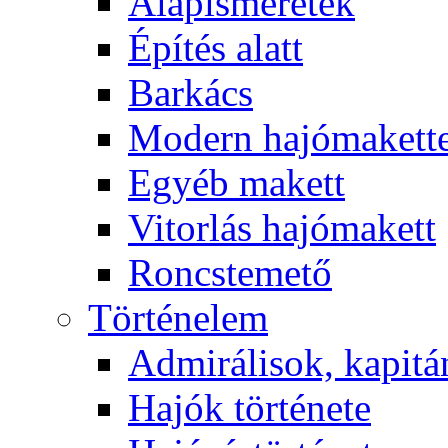
Alapismeretek
Építés alatt
Barkács
Modern hajómakett
Egyéb makett
Vitorlás hajómakett
Roncstemető
Történelem
Admirálisok, kapit
Hajók története