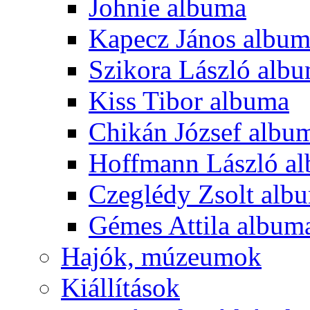
Johnie albuma
Kapecz János albu
Szikora László alb
Kiss Tibor albuma
Chikán József albu
Hoffmann László a
Czeglédy Zsolt alb
Gémes Attila album
Hajók, múzeumok
Kiállítások