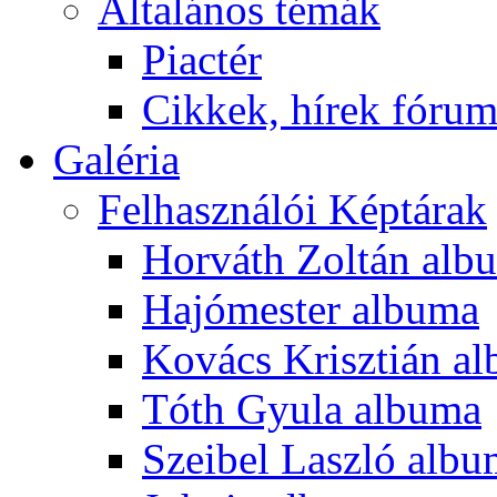
Általános témák
Piactér
Cikkek, hírek fóru
Galéria
Felhasználói Képtárak
Horváth Zoltán alb
Hajómester albuma
Kovács Krisztián a
Tóth Gyula albuma
Szeibel Laszló alb