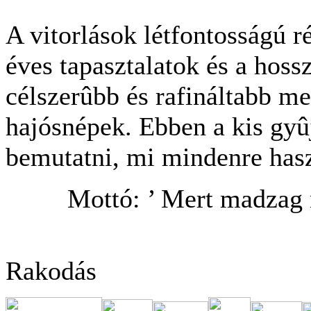
A vitorlások létfontosságú ré
éves tapasztalatok és a hoss
célszerûbb és rafináltabb me
hajósnépek. Ebben a kis g
bemutatni, mi mindenre hasz
Mottó: ’ Mert madzag 
Rakodás