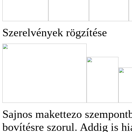
Szerelvények rögzítése
Sajnos makettezo szempontb
bovítésre szorul. Addig is h