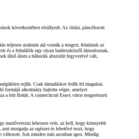
anások következtében elsüllyedt. Az óriási, páncélozott
án teljesen uralmuk alá vonták a tengert, feladatuk az
zek és a feltalálók egy olyan hadieszközről álmodoznak,
nnek tűnő álom a háborúk abszolút fegyverévé vált,
nségükben rejlik. Csak támadáskor fedik fel magukat,
yló formájú alkotmány hajtotta végre, amelyet
a brit flottát. A connecticuti Essex város tengerészeti
hogy manőverezni lehessen vele, az kell, hogy könnyebb
, ami mozgatja az egészet és lehetővé teszi, hogy
nem változott. Sok minden más azonban igen. Mindig