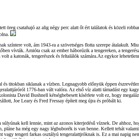
t öreg csatahajó az alig négy perc alatt őt ért találatok és közeli robb
volna.
 színtere volt, ám 1943-ra a szövetséges flotta szerepe átalakult. Miut
vegőben vívták. Amióta csak az ember háborúzik a tengereken, a tengerés
 volt a katonák, tengerészek és feltalálók számára.Az egykor lehetetle
ul és titokban siklanak a vízben. Legnagyobb előnyük éppen észrevétle
eralattjáróról 1776-ban vált valóra. Az első víz alatti támadást egy kag
onista David Bushnell kétségbebesett kísérlete volt ez, hogy megalázza 
tt, Joe Leary és Fred Fressay épített meg újra és próbált ki.
n súlyúnak kell lennie, mint az azonos kiterjedésű víznek. De ahhoz, 
n, pláne ha még egy nagy légbuborék is van benne. Kellett tehát valami
t vagy tengeri farkas osztályú tengeralattjróknak is. Ez a mai napig 