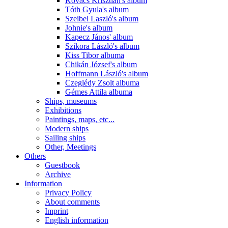
Kovács Krisztián's album
Tóth Gyula's album
Szeibel Laszló's album
Johnie's album
Kapecz János' album
Szikora László's album
Kiss Tibor albuma
Chikán József's album
Hoffmann László's album
Czeglédy Zsolt albuma
Gémes Attila albuma
Ships, museums
Exhibitions
Paintings, maps, etc...
Modern ships
Sailing ships
Other, Meetings
Others
Guestbook
Archive
Information
Privacy Policy
About comments
Imprint
English information