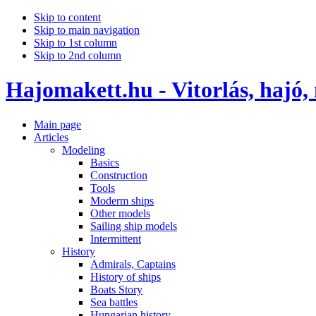
Skip to content
Skip to main navigation
Skip to 1st column
Skip to 2nd column
Hajomakett.hu - Vitorlás, hajó,
Main page
Articles
Modeling
Basics
Construction
Tools
Moderm ships
Other models
Sailing ship models
Intermittent
History
Admirals, Captains
History of ships
Boats Story
Sea battles
Hungarian history