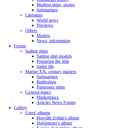
Modern ships, stories
Submarines
Literature
World news
Previews
Others
Models
News, information
Forum
Sailing ships
Sailing ship models
Preparing the ship
Sailor life
Marine XX. century masters
Submarines
Battleships
Passenger ships
General topics
Marketplace
Articles News Forum
Gallery
Users' albums
Horváth Zoltán's album
Hajómester's album