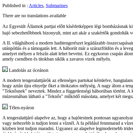
Published in :
Articles
,
Submarines
There are no translations available
Az Egyesült Államok partjai előtt kísérletképpen légi bombázásnak kitet
hajó sebezhetőbbnek bizonyult, mint azt akár a szakértők gondolták 
A II. világháború a modern haditengerészet legádázabb összecsapásainak
utánpótlás és a támogatás lett. A háborút már a szárazföldön és a le
amelyet mélyen a felszín alatt lehet bevetni. Ez egykoron csupán álom
amely csendben és titokban siklik a zavaros vizek mélyén.
Landolás az óceánon
A modern tengeralattjárók az ellenséges partokat kémlelve, hangtalan
hogy aztán újra elnyelje őket a titokzatos mélység. A nagy álom a teng
"Teknősnek" neveztek. Mindez a függetlenségi háborúban történt. A kol
múzeumában látható a "Teknős" működő másolata, amelyet két megszállo
Télen-nyáron
A tengeralattjáró alapelve az, hogy a hajótestnek pontosan ugyanolya
vagy nehezebb is tudjon lenni a víznél. A fa például fennmarad a víze
közben lent tudjon maradni. Ugyanez az alapelve legmodernebb triden