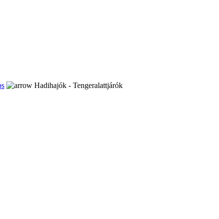
ps
Hadihajók - Tengeralattjárók