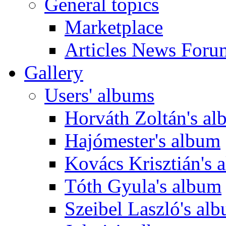
General topics
Marketplace
Articles News Foru
Gallery
Users' albums
Horváth Zoltán's a
Hajómester's album
Kovács Krisztián's 
Tóth Gyula's album
Szeibel Laszló's al