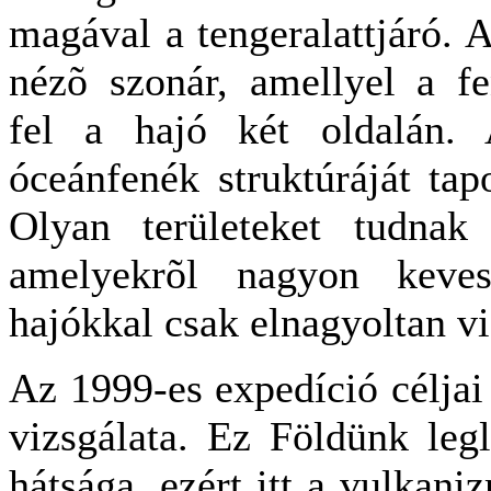
magával a tengeralattjáró. 
nézõ szonár, amellyel a f
fel a hajó két oldalán.
óceánfenék struktúráját ta
Olyan területeket tudnak 
amelyekrõl nagyon keves
hajókkal csak elnagyoltan v
Az 1999-es expedíció céljai
vizsgálata. Ez Földünk leg
hátsága, ezért itt a vulkan