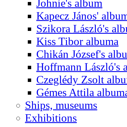
Johnie's album
Kapecz János' albu
Szikora László's al
Kiss Tibor albuma
Chikán József's alb
Hoffmann László's 
Czeglédy Zsolt alb
Gémes Attila album
Ships, museums
Exhibitions