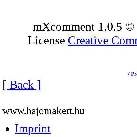
mXcomment 1.0.5 © 
License
Creative Co
< Pr
[ Back ]
www.hajomakett.hu
Imprint