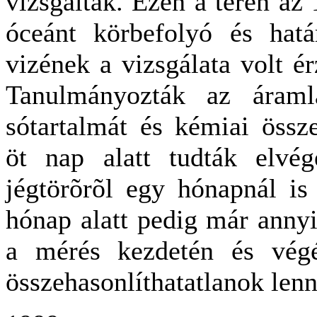
vizsgálták. Ezen a téren az 
óceánt körbefolyó és hatá
vizének a vizsgálata volt ér
Tanulmányozták az áramlá
sótartalmát és kémiai összet
öt nap alatt tudták elvé
jégtörõrõl egy hónapnál is
hónap alatt pedig már annyi
a mérés kezdetén és vég
összehasonlíthatatlanok len