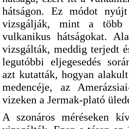
hátságon. Ez módot nyújt 
vizsgálják, mint a több 
vulkanikus hátságokat. Ala
vizsgálták, meddig terjedt é
legutóbbi eljegesedés sor
azt kutatták, hogyan alakul
medencéje, az Amerázsiai
vizeken a Jermak-plató üled
A szonáros méréseken kívü