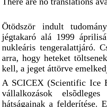
There are no translations ava
Ötödször indult tudomány
jégtakaró alá 1999 áprili
nukleáris tengeralattjáró. 
arra, hogy heteket töltsenek
kell, a jeget áttörve emelked
A SCICEX (Scientific Ice E
vállalkozások elsõdleges
hátságainak a felderítése. E