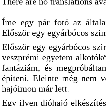
There are no translations ava
Íme egy pár fotó az általam
Először egy egyárbócos szimp
Először egy egyárbócos szim
veszprémi egyetem alkotókö
fantáziám, és megpróbáltam
építeni. Eleinte még nem vo
hajóimon már lett.
Egy ilyen dióhajó elkészíté