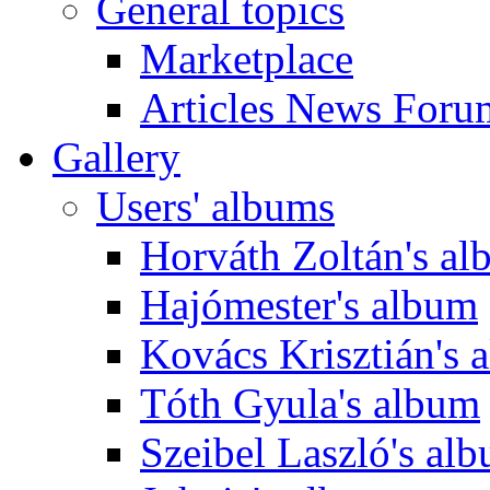
General topics
Marketplace
Articles News Foru
Gallery
Users' albums
Horváth Zoltán's a
Hajómester's album
Kovács Krisztián's 
Tóth Gyula's album
Szeibel Laszló's al