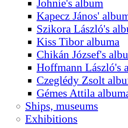
Johnie's album
Kapecz János' albu
Szikora László's al
Kiss Tibor albuma
Chikán József's alb
Hoffmann László's 
Czeglédy Zsolt alb
Gémes Attila album
Ships, museums
Exhibitions