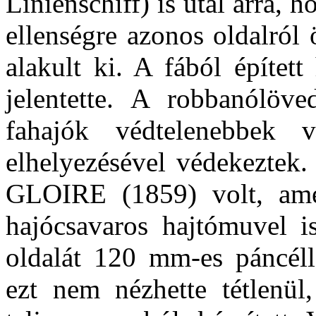
Linienschiff) is utal arra,
ellenségre azonos oldalról
alakult ki. A fából épít
jelentette. A robbanólöve
fahajók védtelenebbek v
elhelyezésével védekeztek. 
GLOIRE (1859) volt, ame
hajócsavaros hajtómuvel is
oldalát 120 mm-es páncéll
ezt nem nézhette tétlenül,