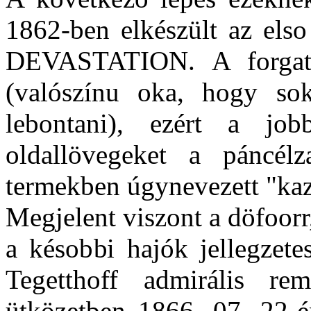
1862-ben elkészült az elso 
DEVASTATION. A forgatha
(valószínu oka, hogy so
lebontani), ezért a job
oldallövegeket a páncélz
termekben úgynevezett "kaz
Megjelent viszont a döfoor
a késobbi hajók jellegzete
Tegetthoff admirális re
ütközetben 1866. 07. 22-én