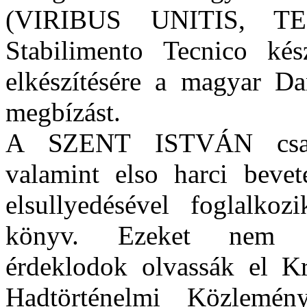
(VIRIBUS UNITIS, T
Stabilimento Tecnico k
elkészítésére a magyar D
megbízást.
A SZENT ISTVÁN csatah
valamint elso harci bevet
elsullyedésével foglalko
könyv. Ezeket nem i
érdeklodok olvassák el K
Hadtörténelmi Közlemény