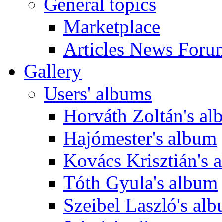
General topics
Marketplace
Articles News Foru
Gallery
Users' albums
Horváth Zoltán's a
Hajómester's album
Kovács Krisztián's 
Tóth Gyula's album
Szeibel Laszló's al