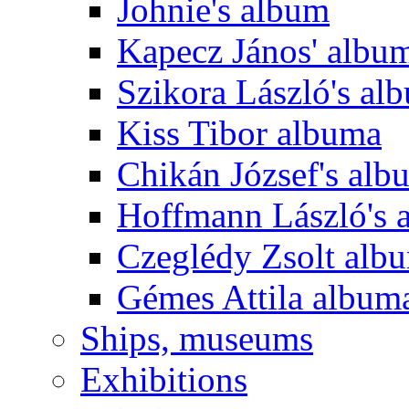
Johnie's album
Kapecz János' albu
Szikora László's al
Kiss Tibor albuma
Chikán József's alb
Hoffmann László's 
Czeglédy Zsolt alb
Gémes Attila album
Ships, museums
Exhibitions