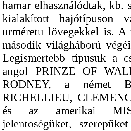
hamar elhasználódtak, kb. sz
kialakított hajótípuson v
urméretu lövegekkel is. A 
második világháború végéi
Legismertebb típusuk a cs
angol PRINZE OF WAL
RODNEY, a német BI
RICHELLIEU, CLEMENC
és az amerikai MISSO
jelentoségüket, szerepüke