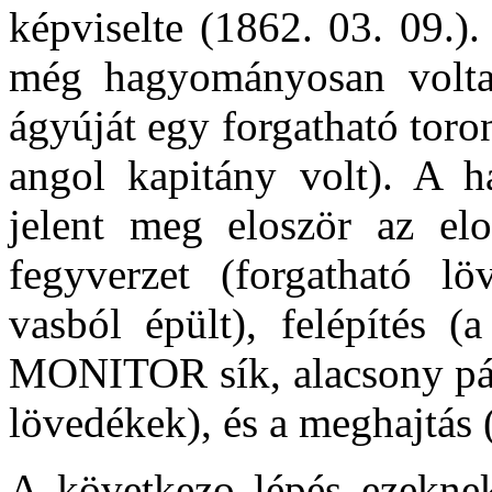
képviselte (1862. 03. 09.)
még hagyományosan volt
ágyúját egy forgatható toro
angol kapitány volt). A h
jelent meg eloször az el
fegyverzet (forgatható lö
vasból épült), felépítés 
MONITOR sík, alacsony pánc
lövedékek), és a meghajtás 
A következo lépés ezeknek