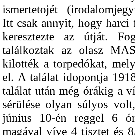
ismertetojét (irodalomje
Itt csak annyit, hogy harci 
keresztezte az útját. F
találkoztak az olasz MAS
kilotték a torpedókat, me
el. A találat idopontja 191
találat után még órákig a v
sérülése olyan súlyos volt
június 10-én reggel 6 ór
magával víve 4 tisztet és 