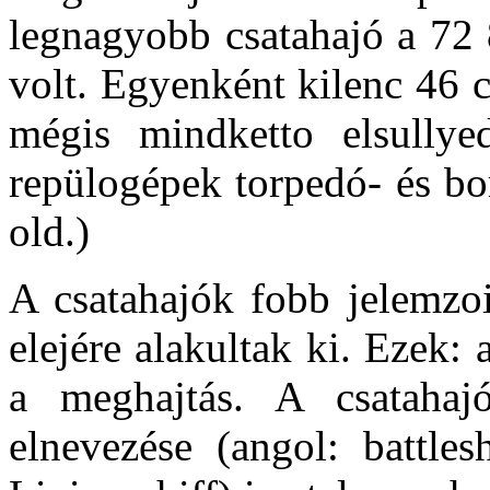
legnagyobb csatahajó a 
volt. Egyenként kilenc 46 c
mégis mindketto elsullyed
repülogépek torpedó- és bo
old.)
A csatahajók fobb jelemzo
elejére alakultak ki. Ezek: 
a meghajtás. A csatahaj
elnevezése (angol: battles