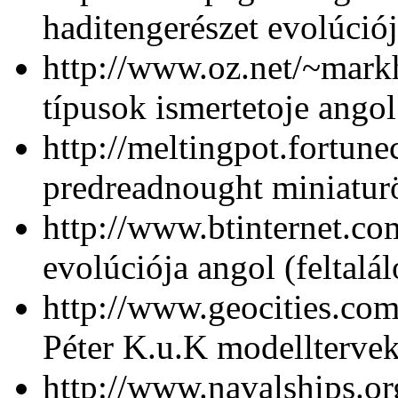
haditengerészet evolúci
http://www.oz.net/~markh
típusok ismertetoje angol
http://meltingpot.fortun
predreadnought miniatur
http://www.btinternet.co
evolúciója angol (feltalál
http://www.geocities.co
Péter K.u.K modellterve
http://www.navalships.o