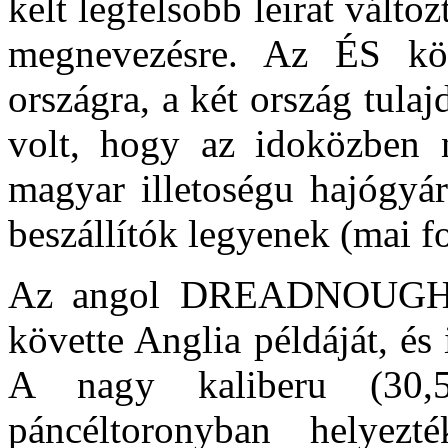
kelt legfelsobb leirat változ
megnevezésre. Az ÉS köt
országra, a két ország tulaj
volt, hogy az idoközben n
magyar illetoségu hajógyár
beszállítók legyenek (mai 
Az angol DREADNOUGHT m
követte Anglia példáját, és 
A nagy kaliberu (30,
páncéltoronyban helyezt