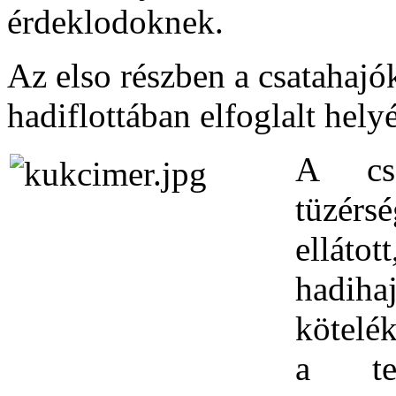
érdeklodoknek.
Az elso részben a csatahajók
hadiflottában elfoglalt hely
A csa
tüzérs
elláto
hadi
kötelé
a ten