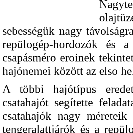
Nagyt
olajtü
sebességük nagy távolságra
repülogép-hordozók és a 
csapásméro eroinek tekintet
hajónemei között az elso hel
A többi hajótípus eredeti
csatahajót segítette felad
csatahajók nagy méreteik 
tengeralattjárók és a repü