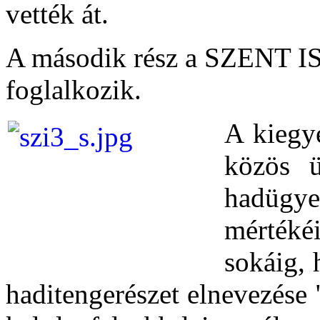
vették át.
A második rész a SZENT IS
foglalkozik.
A kiegy
közös ü
hadügye
mértéké
sokáig, 
haditengerészet elnevezése 