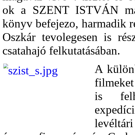
ok a SZENT ISTVÁN mai 
könyv befejezo, harmadik r
Oszkár tevolegesen is ré
csatahajó felkutatásában.
A külön
filmeke
is fel
expedíc
levéltár