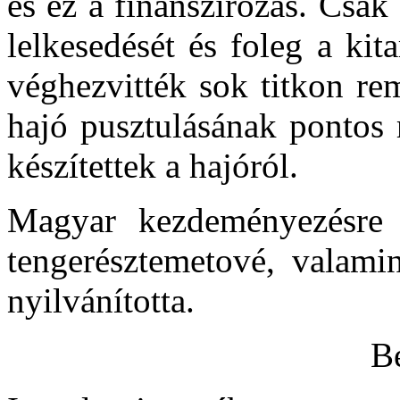
és ez a finanszírozás. Csak
lelkesedését és foleg a kit
véghezvitték sok titkon re
hajó pusztulásának pontos ré
készítettek a hajóról.
Magyar kezdeményezésre 
tengerésztemetové, valami
nyilvánította.
B