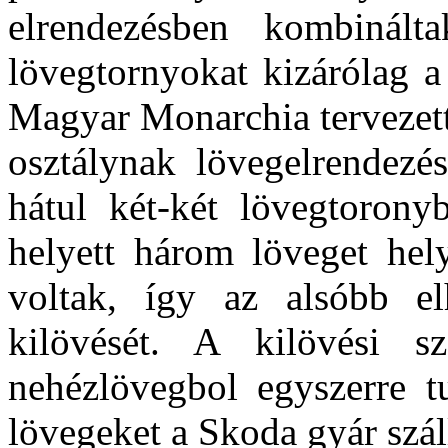
elrendezésben kombinál
lövegtornyokat kizárólag a
Magyar Monarchia tervezet
osztálynak lövegelrendezés
hátul két-két lövegtorony
helyett három löveget hel
voltak, így az alsóbb e
kilövését. A kilövési 
nehézlövegbol egyszerre t
lövegeket a Skoda gyár szál