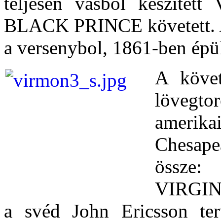
teljesen vasból készítet
BLACK PRINCE követett. A
a versenybol, 1861-ben é
A követ
lövegto
amerik
Chesape
össze:
VIRGINI
a svéd John Ericsson te