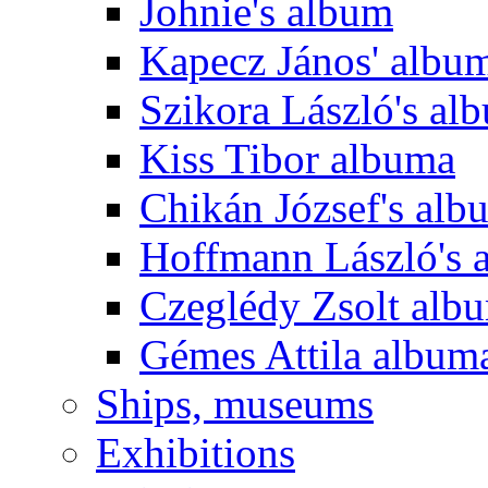
Johnie's album
Kapecz János' albu
Szikora László's al
Kiss Tibor albuma
Chikán József's alb
Hoffmann László's 
Czeglédy Zsolt alb
Gémes Attila album
Ships, museums
Exhibitions