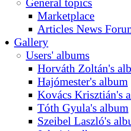
General topics
Marketplace
Articles News Foru
Gallery
Users' albums
Horváth Zoltán's a
Hajómester's album
Kovács Krisztián's 
Tóth Gyula's album
Szeibel Laszló's al