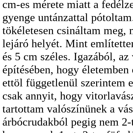
cm-es mérete miatt a fedélze
gyenge untánzattal pótoltam
tökéletesen csináltam meg, 
lejáró helyét. Mint említett
és 5 cm széles. Igazából, az
építésében, hogy életemben 
ettöl függetlenül szerintem e
csak annyit, hogy vitorlavá
tartottam valószínünek a vás
árbócrudakból pegig nem 2-t 