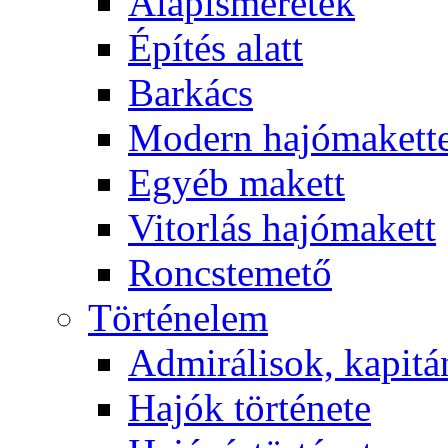
Alapismeretek
Építés alatt
Barkács
Modern hajómakett
Egyéb makett
Vitorlás hajómakett
Roncstemető
Történelem
Admirálisok, kapit
Hajók története