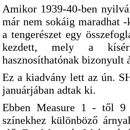
Amikor 1939-40-ben nyilvá
már nem sokáig maradhat -k
a tengerészet egy összefogl
kezdett, mely a kísérl
hasznosíthatónak bizonyult ál
Ez a kiadvány lett az ún. S
januárjában adtak ki.
Ebben Measure 1 - től 9 
színekhez különböző árnyala