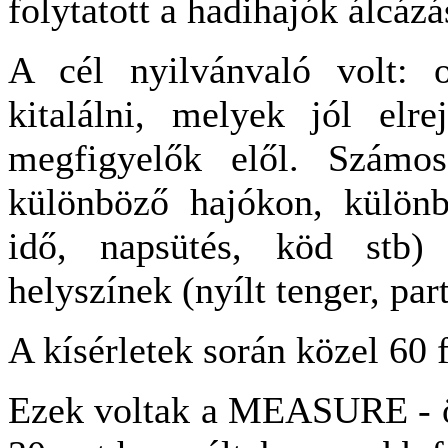
folytatott a hadihajók álcáz
A cél nyilvánvaló volt: ol
kitalálni, melyek jól elre
megfigyelők elől. Számos
különböző hajókon, különbö
idő, napsütés, köd stb)
helyszínek (nyílt tenger, par
A kísérletek során közel 60 f
Ezek voltak a MEASURE - ök