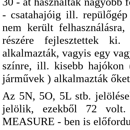
30 - at használtak nagyobb f
- csatahajóig ill. repülőgé
nem került felhasználásra, 
részére fejlesztettek ki.
alkalmazták, vagyis egy vagy
színre, ill. kisebb hajókon 
járművek ) alkalmazták őket
Az 5N, 5O, 5L stb. jelölé
jelölik, ezekből 72 volt
MEASURE - ben is előfordul