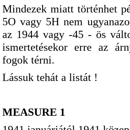
Mindezek miatt történhet pé
5O vagy 5H nem ugyanazok 
az 1944 vagy -45 - ös vált
ismertetésekor erre az árn
fogok térni.
Lássuk tehát a listát !
MEASURE 1
1941 januárjától 1941 közepé