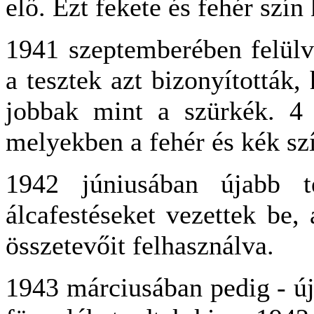
elő. Ezt fekete és fehér szín
1941 szeptemberében felülv
a tesztek azt bizonyították,
jobbak mint a szürkék. 4 
melyekben a fehér és kék sz
1942 júniusában újabb t
álcafestéseket vezettek be,
összetevőit felhasználva.
1943 márciusában pedig - új