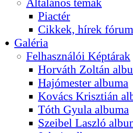
Általános témák
Piactér
Cikkek, hírek fóru
Galéria
Felhasználói Képtárak
Horváth Zoltán alb
Hajómester albuma
Kovács Krisztián a
Tóth Gyula albuma
Szeibel Laszló alb