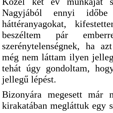
Közel két év munkáját s
Nagyjából ennyi időbe
háttéranyagokat, kifestet
beszéltem pár ember
szerénytelenségnek, ha a
még nem láttam ilyen jelleg
tehát úgy gondoltam, hog
jellegű lépést.
Bizonyára megesett már n
kirakatában megláttuk egy s