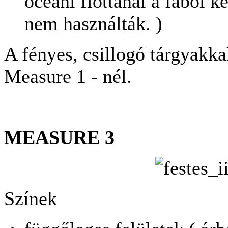
óceáni flottánál a fából ké
nem használták. )
A fényes, csillogó tárgyakka
Measure 1 - nél.
MEASURE 3
Színek