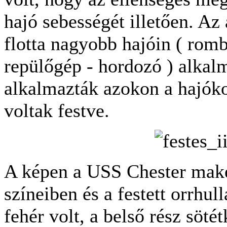
hajó sebességét illetően. Az 
flotta nagyobb hajóin ( romb
repülőgép - hordozó ) alkal
alkalmazták azokon a hajók
voltak festve.
A képen a USS Chester make
színeiben és a festett orrhu
fehér volt, a belső rész söté