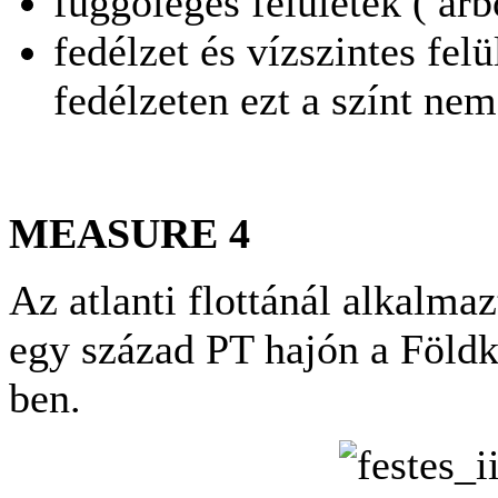
függőleges felületek ( árb
fedélzet és vízszintes felü
fedélzeten ezt a színt nem
MEASURE 4
Az atlanti flottánál alkalma
egy század PT hajón a Földk
ben.