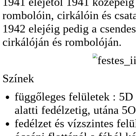
1941 elejétől 1941 közepéig h
rombolóin, cirkálóin és csat
1942 elejéig pedig a csendes
cirkálóján és rombolóján.
Színek
függőleges felületek : 5D 
alatti fedélzetig, utána 5
fedélzet és vízszintes felü