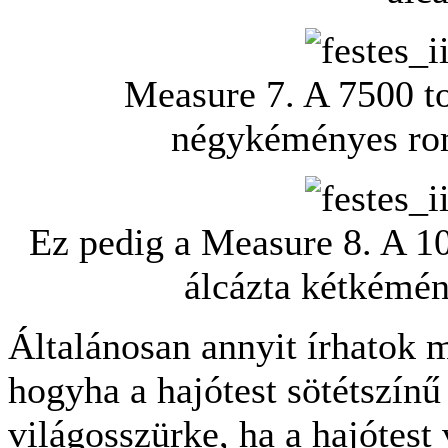
Measure 7. A 7500 t
négykéményes rom
Ez pedig a Measure 8. A 1
álcázta kétkémé
Általánosan annyit írhatok m
hogyha a hajótest sötétszínű
világosszürke, ha a hajótest 