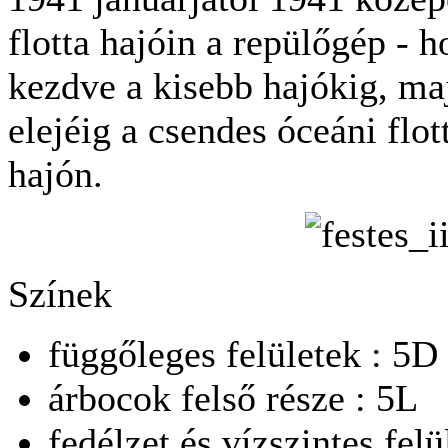
flotta hajóin a repülőgép - 
kezdve a kisebb hajókig, ma
elejéig a csendes óceáni flo
hajón.
Színek
függőleges felületek : 5D
árbocok felső része : 5L
fedélzet és vízszintes fel