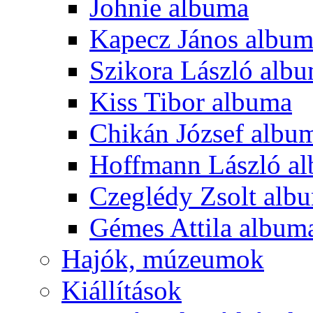
Johnie albuma
Kapecz János albu
Szikora László alb
Kiss Tibor albuma
Chikán József albu
Hoffmann László a
Czeglédy Zsolt alb
Gémes Attila album
Hajók, múzeumok
Kiállítások