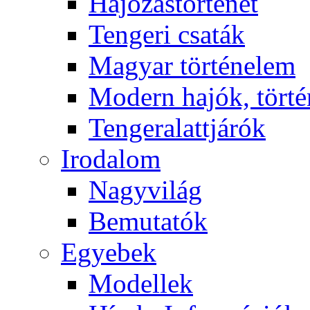
Hajózástörténet
Tengeri csaták
Magyar történelem
Modern hajók, törté
Tengeralattjárók
Irodalom
Nagyvilág
Bemutatók
Egyebek
Modellek