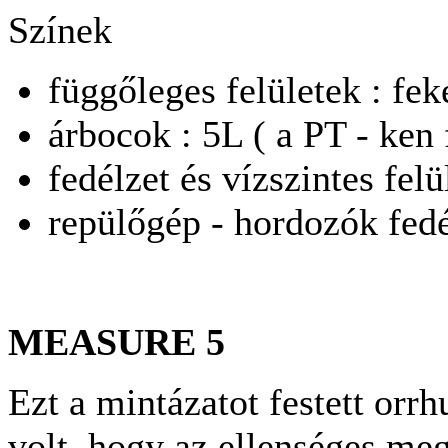
Színek
függőleges felületek : fek
árbocok : 5L ( a PT - ken 
fedélzet és vízszintes felü
repülőgép - hordozók fed
MEASURE 5
Ezt a mintázatot festett orrh
volt, hogy az ellenséges me