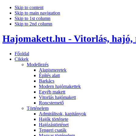
Skip to content
Skip to main navigation
Skip to 1st column
Skip to 2nd column
Hajomakett.hu - Vitorlás, hajó,
Főoldal
Cikkek
Modellezés
Alapismeretek
Építés alatt
Barkács
Modern hajómakettek
Egyéb makett
Vitorlás hajómakett
Roncstemető
Történelem
Admirálisok, kapitányok
Hajók története
Hajózástörténet
Tengeri csaták
Magyar történelem