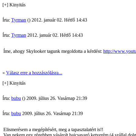
[+] Kinyitás
Írta:
Tyrman
() 2012. január 02. Hétfő 14:43
Írta:
Tyrman
2012. január 02. Hétfő 14:43
Íme, ahogy Skylooker tagunk megoldotta a kérdést:
http://www.you
»
Válasz erre a hozzászólásra...
[+] Kinyitás
Írta:
bubu
() 2009. július 26. Vasárnap 21:39
Írta:
bubu
2009. július 26. Vasárnap 21:39
Elismerésem a megépítésért, meg a tapasztalatért is!!
Van nekem egy régebben vásárolt hajcsavaró ketyerém (4 szállal dolg