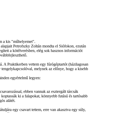
om a kis "műhelyemet".
 alapjait Petrofszky Zoltán mondta el Siófokon, ezután
gített a kötélverésben, elég sok hasznos információt
vábbfejleszthető.
. A Praktikerben vettem egy fúrógéptartót (házilagosan
egy tengelykapcsolóval, melynek az előnye, hogy a kisebb
minden egyértelmű legyen:
 csavarozással, ebben vannak az esztergált tárcsák
e koptassák ki a falapokat, könnyebb futású és tartósabb
ós alátét.
tuljára egy csavart tettem, erre van akasztva egy súly,