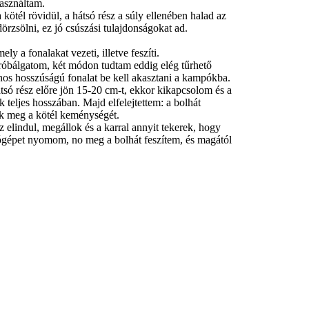
használtam.
 kötél rövidül, a hátsó rész a súly ellenében halad az
dörzsölni, ez jó csúszási tulajdonságokat ad.
ly a fonalakat vezeti, illetve feszíti.
próbálgatom, két módon tudtam eddig elég tűrhető
os hosszúságú fonalat be kell akasztani a kampókba.
tsó rész előre jön 15-20 cm-t, ekkor kikapcsolom és a
 teljes hosszában. Majd elfelejtettem: a bolhát
juk meg a kötél keménységét.
 elindul, megállok és a karral annyit tekerek, hogy
ógépet nyomom, no meg a bolhát feszítem, és magától