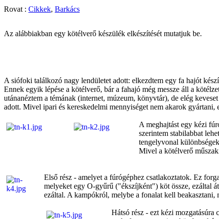
Rovat :
Cikkek
,
Barkács
Az alábbiakban egy kötélverő készülék elkészítését mutatjuk be.
A siófoki találkozó nagy lendületet adott: elkezdtem egy fa hajót ké
Ennek egyik lépése a kötélverő, bár a fahajó még messze áll a kötélze
utánanéztem a témának (internet, múzeum, könyvtár), de elég keveset 
adott. Mivel ipari és kereskedelmi mennyiséget nem akarok gyártani, 
A meghajtást egy kézi fúr
szerintem stabilabbat leh
tengelyvonal különbségeke
Mivel a kötélverő műszak
Első rész - amelyet a fúrógéphez csatlakoztatok. Ez forga
melyeket egy O-gyűrű ("ékszíjként") köt össze, ezáltal á
ezáltal. A kampókról, melybe a fonalat kell beakasztani, 
Hátsó rész - ezt kézi mozgatásúra c