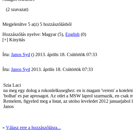
(2 szavazat)
Megjelenítve 5 a(z) 5 hozzászólásból
Hozzászólás nyelve: Magyar (5),
English
(0)
[+] Kinyitás
Írta:
Janos Syd
() 2013. április 18. Csütörtök 07:33
Írta:
Janos Syd
2013. április 18. Csütörtök 07:33
Szia Laci
na meg egy dolog a rokonlelkuseghez: en is magam 'verem' a koteleim
'bolhat' es par aprosagot. Az otlet a MSW laprol szarmazik, en csa
Remelem, figyeled meg a listat, az utolso leveledet 2012 januarjabol 
Janos
»
Válasz erre a hozzászólásra...