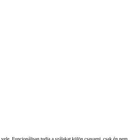
vele. Funcionálisan tudja a szálakat külön csavarni, csak én nem