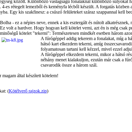
ét egység között. Különböző vastagságú fonalaknál különböző súlyokat 
t. 4-es rétegelt lemezből és keményfa lécből készült. A forgatás közben a
rányba. Egy kis szakfinesz: a csúszó felületeket száraz szappannal kell be
Bolha - ez a népies neve, ennek a kis esztergált és nútolt alkatrésznek, me
Ez volt a hardver. Hogy hogyan kell kötelet verni, azt én is még csak 
minőségű kötelet "tekerni": Természetesen mindkét esetben három azon
A fúrógéppel addig tekerem a fonalakat, míg a há
hátsó kart elkezdem tekerni, amíg összecsavarodik
folyamatosan tartani kell kézzel, mivel ezzel ad
A fúrógéppel elkezdem tekerni, mikor a hátsó rész
néhány menet kialakuljon, ezután már csak a fúr
csavarodik össze a három szál.
 magam által készített kötelem!
at: (
Kötélverő rajzok.zip
)