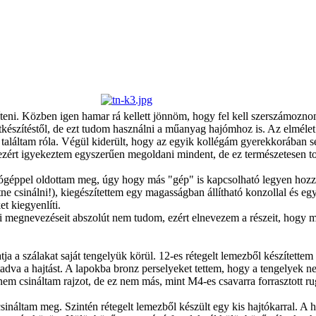
szíteni. Közben igen hamar rá kellett jönnöm, hogy fel kell szerszámozn
tkészítéstől, de ezt tudom használni a műanyag hajómhoz is. Az elmélet
találtam róla. Végül kiderült, hogy az egyik kollégám gyerekkorában se
ezért igyekeztem egyszerűen megoldani mindent, de ez természetesen to
ógéppel oldottam meg, úgy hogy más "gép" is kapcsolható legyen hozzá
etne csinálni!), kiegészítettem egy magasságban állítható konzollal és 
t kiegyenlíti.
i megnevezéseit abszolút nem tudom, ezért elnevezem a részeit, hogy 
tja a szálakat saját tengelyük körül. 12-es rétegelt lemezből készítettem
tadva a hajtást. A lapokba bronz perselyeket tettem, hogy a tengelyek n
nem csináltam rajzot, de ez nem más, mint M4-es csavarra forrasztott rug
sináltam meg. Szintén rétegelt lemezből készült egy kis hajtókarral. A há