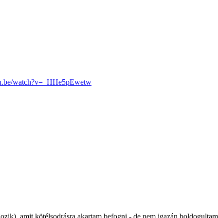
tu.be/watch?v=_HHe5pEwetw
ozik), amit kötélsodrásra akartam befogni - de nem igazán boldogultam 