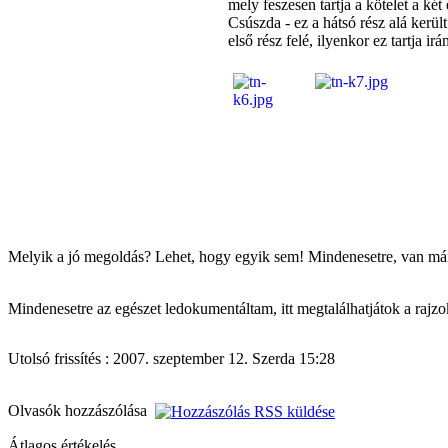
mely feszesen tartja a kötelet a k
Csúszda - ez a hátsó rész alá kerül
első rész felé, ilyenkor ez tartja i
Melyik a jó megoldás? Lehet, hogy egyik sem! Mindenesetre, van már
Mindenesetre az egészet ledokumentáltam, itt megtalálhatjátok a rajzok
Utolsó frissítés : 2007. szeptember 12. Szerda 15:28
Olvasók hozzászólása
Átlagos értékelés