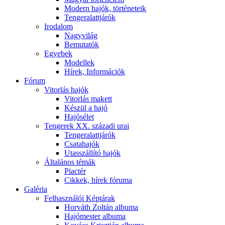
Modern hajók, történeteik
Tengeralattjárók
Irodalom
Nagyvilág
Bemutatók
Egyebek
Modellek
Hírek, Információk
Fórum
Vitorlás hajók
Vitorlás makett
Készül a hajó
Hajósélet
Tengerek XX. századi urai
Tengeralattjárók
Csatahajók
Utasszállító hajók
Általános témák
Piactér
Cikkek, hírek fóruma
Galéria
Felhasználói Képtárak
Horváth Zoltán albuma
Hajómester albuma