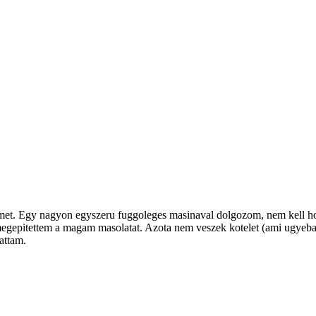
et. Egy nagyon egyszeru fuggoleges masinaval dolgozom, nem kell hozz
k megepitettem a magam masolatat. Azota nem veszek kotelet (ami ugye
lattam.