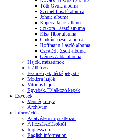
Kovács Krisztián albuma
Tóth Gyula albuma
Szeibel Laszló albuma
Johnie albuma
Kapecz János albuma
Szikora László albuma
Kiss Tibor albuma
Chikán József albuma
Hoffmann László albuma
Czeglédy Zsolt albuma
Gémes Attila albuma
Hajók, múzeumok
Kiállítások
Festmények, térképek, stb
Modern hajók
Vitorlás hajók
Egyebek, Találkozó képek
Egyebek
Vendégkönyv
Archívum
Információk
Adatvédelmi nyilatkozat
A hozzászólásokról
Impresszum
English information