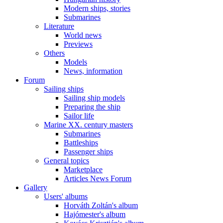
Modern ships, stories
Submarines
Literature
World news
Previews
Others
Models
News, information
Forum
Sailing ships
Sailing ship models
Preparing the ship
Sailor life
Marine XX. century masters
Submarines
Battleships
Passenger ships
General topics
Marketplace
Articles News Forum
Gallery
Users' albums
Horváth Zoltán's album
Hajómester's album