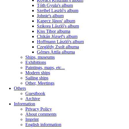
Kovács Krisztián's album
Tóth Gyula's album
Szeibel Laszló's album
Johnie's album
Kapecz János' album
Szikora László's album
Kiss Tibor albuma
Chikán József's album
Hoffmann László's album
Czeglédy Zsolt albuma
Gémes Attila albuma
Ships, museums
Exhibitions
Paintings, maps, etc...
Modern ships
Sailing ships
Other, Meetings
Others
Guestbook
Archive
Information
Privacy Policy
About comments
Imprint
English information