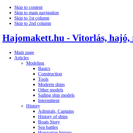
Skip to content
Skip to main navigation
Skip to 1st column
Skip to 2nd column
Hajomakett.hu - Vitorlás, hajó,
Main page
Articles
Modeling
Basics
Construction
Tools
Moderm ships
Other models
Sailing ship models
Intermittent
History
Admirals, Captains
History of ships
Boats Story
Sea battles
Hungarian history