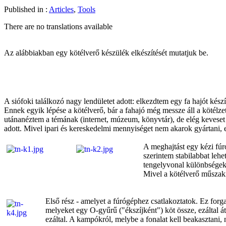
Published in :
Articles
,
Tools
There are no translations available
Az alábbiakban egy kötélverő készülék elkészítését mutatjuk be.
A siófoki találkozó nagy lendületet adott: elkezdtem egy fa hajót ké
Ennek egyik lépése a kötélverő, bár a fahajó még messze áll a kötélze
utánanéztem a témának (internet, múzeum, könyvtár), de elég keveset 
adott. Mivel ipari és kereskedelmi mennyiséget nem akarok gyártani, 
A meghajtást egy kézi fúr
szerintem stabilabbat leh
tengelyvonal különbségeke
Mivel a kötélverő műszak
Első rész - amelyet a fúrógéphez csatlakoztatok. Ez forga
melyeket egy O-gyűrű ("ékszíjként") köt össze, ezáltal á
ezáltal. A kampókról, melybe a fonalat kell beakasztani, 