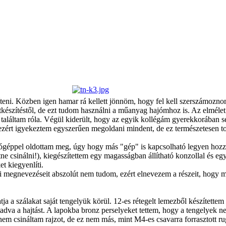
szíteni. Közben igen hamar rá kellett jönnöm, hogy fel kell szerszámozn
tkészítéstől, de ezt tudom használni a műanyag hajómhoz is. Az elmélet
találtam róla. Végül kiderült, hogy az egyik kollégám gyerekkorában se
ezért igyekeztem egyszerűen megoldani mindent, de ez természetesen to
ógéppel oldottam meg, úgy hogy más "gép" is kapcsolható legyen hozzá
etne csinálni!), kiegészítettem egy magasságban állítható konzollal és 
t kiegyenlíti.
i megnevezéseit abszolút nem tudom, ezért elnevezem a részeit, hogy 
tja a szálakat saját tengelyük körül. 12-es rétegelt lemezből készítettem
tadva a hajtást. A lapokba bronz perselyeket tettem, hogy a tengelyek n
nem csináltam rajzot, de ez nem más, mint M4-es csavarra forrasztott rug