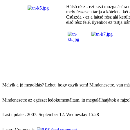
Hátsó rész - ezt kézi mozgatásúra c
mely feszesen tartja a kötelet a k
Csúszda - ez a hátsó rész alá kerül
első rész felé, ilyenkor ez tartja i
Melyik a jó megoldás? Lehet, hogy egyik sem! Mindenesetre, van már
Mindenesetre az egészet ledokumentáltam, itt megtalálhatjátok a rajzok
Last update : 2007. September 12. Wednesday 15:28
Users' Comments