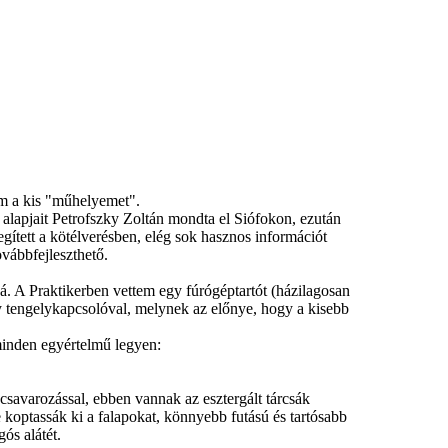
om a kis "műhelyemet".
 alapjait Petrofszky Zoltán mondta el Siófokon, ezután
gített a kötélverésben, elég sok hasznos információt
vábbfejleszthető.
. A Praktikerben vettem egy fúrógéptartót (házilagosan
egy tengelykapcsolóval, melynek az előnye, hogy a kisebb
minden egyértelmű legyen:
 csavarozással, ebben vannak az esztergált tárcsák
e koptassák ki a falapokat, könnyebb futású és tartósabb
ós alátét.