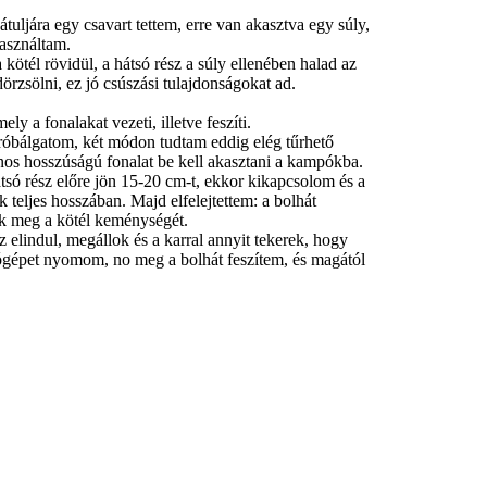
tuljára egy csavart tettem, erre van akasztva egy súly,
használtam.
 kötél rövidül, a hátsó rész a súly ellenében halad az
dörzsölni, ez jó csúszási tulajdonságokat ad.
ly a fonalakat vezeti, illetve feszíti.
próbálgatom, két módon tudtam eddig elég tűrhető
os hosszúságú fonalat be kell akasztani a kampókba.
tsó rész előre jön 15-20 cm-t, ekkor kikapcsolom és a
 teljes hosszában. Majd elfelejtettem: a bolhát
juk meg a kötél keménységét.
 elindul, megállok és a karral annyit tekerek, hogy
ógépet nyomom, no meg a bolhát feszítem, és magától