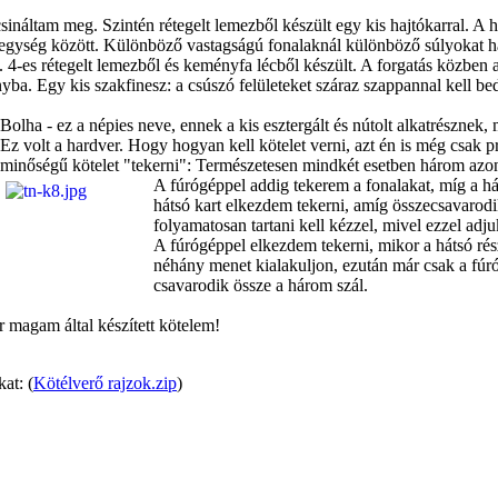
sináltam meg. Szintén rétegelt lemezből készült egy kis hajtókarral. A há
ét egység között. Különböző vastagságú fonalaknál különböző súlyokat 
t. 4-es rétegelt lemezből és keményfa lécből készült. A forgatás közben a
rányba. Egy kis szakfinesz: a csúszó felületeket száraz szappannal kell be
Bolha - ez a népies neve, ennek a kis esztergált és nútolt alkatrésznek, me
Ez volt a hardver. Hogy hogyan kell kötelet verni, azt én is még csak 
minőségű kötelet "tekerni": Természetesen mindkét esetben három azon
A fúrógéppel addig tekerem a fonalakat, míg a há
hátsó kart elkezdem tekerni, amíg összecsavarodik
folyamatosan tartani kell kézzel, mivel ezzel ad
A fúrógéppel elkezdem tekerni, mikor a hátsó rész
néhány menet kialakuljon, ezután már csak a fúr
csavarodik össze a három szál.
 magam által készített kötelem!
at: (
Kötélverő rajzok.zip
)