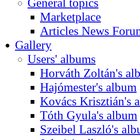
General topics
Marketplace
Articles News Foru
Gallery
Users' albums
Horváth Zoltán's a
Hajómester's album
Kovács Krisztián's 
Tóth Gyula's album
Szeibel Laszló's al