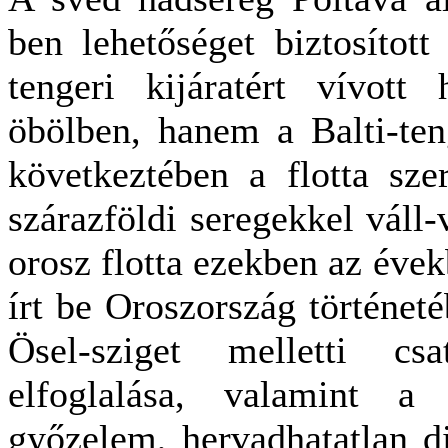
ben lehetőséget biztosított
tengeri kijáratért vívot
öbölben, hanem a Balti-ten
következtében a flotta sze
szárazföldi seregekkel váll-v
orosz flotta ezekben az évek
írt be Oroszország történet
Ösel-sziget melletti c
elfoglalása, valamint a
győzelem, hervadhatatlan d