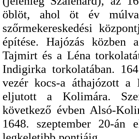
(jelenleg Szalehard), az 
öblöt, ahol öt év múlv
szőrmekereskedési központ
építése. Hajózás közben a
Tajmirt és a Léna torkolatá
Indigirka torkolatában. 16
vezér kocs-a áthajózott a K
eljutott a Kolimára. S
következő évben Alsó-Koli
1648. szeptember 20-án el
legkeletibb pontjáig.