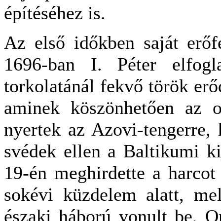
építéséhez is.
Az első időkben saját erőfe
1696-ban I. Péter elfogl
torkolatánál fekvő török er
aminek köszönhetően az or
nyertek az Azovi-tengerre, h
svédek ellen a Baltikumi ki
19-én meghirdette a harcot 
sokévi küzdelem alatt, me
északi háború vonult be, O