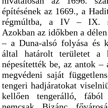
hivatalosan az 1696. szá
építésének az 1669., a Hadit
régmúltba, a IV – IX. s
Azokban az időkben a délen 
– a Duna-alsó folyása és 
által határolt területet a
népesítették be, az antok –
megvédeni saját függetlens
tengeri hadjáratokat viseln
kellően tengerálló, fából
nemcsak Bizánc fővárosái