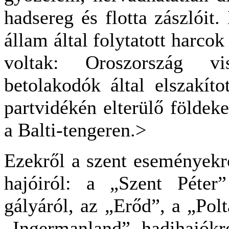
hadsereg és flotta zászlóit
állam által folytatott harcok
voltak: Oroszország vi
betolakodók által elszakíto
partvidékén elterülő földeke
a Balti-tengeren.>
Ezekről a szent eseményekrő
hajóiról: a „Szent Péter”
gályáról, az „Erőd”, a „Polt
„Ingermanland” hadihajókr