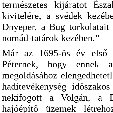
természetes kijáratot Ész
kivitelére, a svédek kezé
Dnyeper, a Bug torkolatait 
nomád-tatárok kezében.”
Már az 1695-ös év első ha
Péternek, hogy ennek a
megoldásához elengedhetetle
haditevékenység időszakos 
nekifogott a Volgán, a 
hajóépítő üzemek létreho