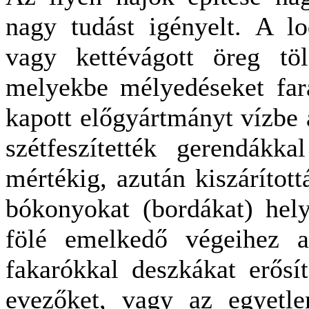
nagy tudást igényelt. A lod
vagy kettévágott öreg töl
melyekbe mélyedéseket far
kapott előgyártmányt vízbe á
szétfeszítették gerendákk
mértékig, azután kiszárított
bókonyokat (bordákat) hely
fölé emelkedő végeihez a
fakarókkal deszkákat erősí
evezőket, vagy az egyetlen