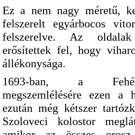
Ez a nem nagy méretű, kere
felszerelt egyárbocos vit
felszerelve. Az oldalak
erősítettek fel, hogy viha
állékonysága.
1693-ban, a Fehér-t
megszemlélésére ezen a h
ezután még kétszer tartózk
Szoloveci kolostor meglá
amikor az összes orosz 