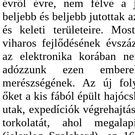
évről évre, nem félve a j
beljebb és beljebb jutottak 
és keleti területeire. Mo
viharos fejlődésének évszá
az elektronika korában n
adózzunk ezen embere
merészségének. Az új foly
őket a kis fából épült hajóc
utak, expedíciók végrehajtá
torkolatát, ahol megalap