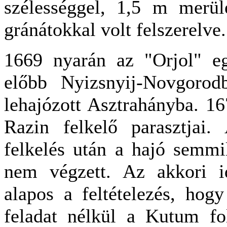
szélességgel, 1,5 m merül
gránátokkal volt felszerelve.
1669 nyarán az "Orjol" egy
előbb Nyizsnyij-Novgoro
lehajózott Asztrahányba. 16
Razin felkelő parasztjai.
felkelés után a hajó semmi
nem végzett. Az akkori i
alapos a feltételezés, hog
feladat nélkül a Kutum fo