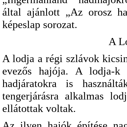
által ajánlott „Az orosz ha
képeslap sorozat.
A L
A lodja a régi szlávok kicsi
evezős hajója. A lodja-k 
hadjáratokra is használtá
tengerjárásra alkalmas lodj
ellátottak voltak.
Az ilyen hajók építése na