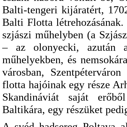
Balti-tengeri kijáratért, 17
Balti Flotta létrehozásának
szjászi műhelyben (a Szjász
– az olonyecki, azután 
műhelyekben, és nemsokára 
városban, Szentpéterváron
flotta hajóinak egy része A
Skandináviát saját erőbő
Baltikára, egy részüket pedi
A svéd hadsereg Poltava a