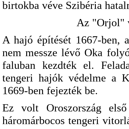
birtokba véve Szibéria hatalm
Az "Orjol" 
A hajó építését 1667-ben, 
nem messze lévő Oka foly
faluban kezdték el. Felad
tengeri hajók védelme a Ka
1669-ben fejezték be.
Ez volt Oroszország első 
háromárbocos tengeri vitorl