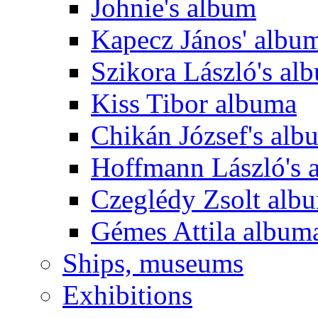
Johnie's album
Kapecz János' albu
Szikora László's al
Kiss Tibor albuma
Chikán József's alb
Hoffmann László's 
Czeglédy Zsolt alb
Gémes Attila album
Ships, museums
Exhibitions