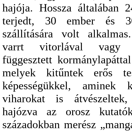
hajója. Hossza általában 
terjedt, 30 ember és 3
szállítására volt alkalma
varrt vitorlával vagy 
függesztett kormánylapáttal
melyek kitűntek erős te
képességükkel, aminek k
viharokat is átvészeltek,
hajózva az orosz kutató
századokban merész „mangaz