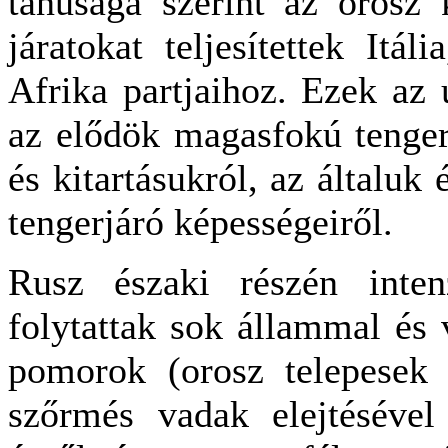
tanúsága szerint az orosz 
járatokat teljesítettek Itá
Afrika partjaihoz. Ezek az
az elődök magasfokú tenger
és kitartásukról, az általuk 
tengerjáró képességeiről.
Rusz északi részén inten
folytattak sok állammal és 
pomorok (orosz telepesek 
szőrmés vadak elejtésével 