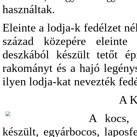
használtak.
Eleinte a lodja-k fedélzet né
század közepére eleinte 
deszkából készült tetőt é
rakományt és a hajó legénys
ilyen lodja-kat nevezték fed
A K
A kocs, 
készült, egyárbocos, laposf