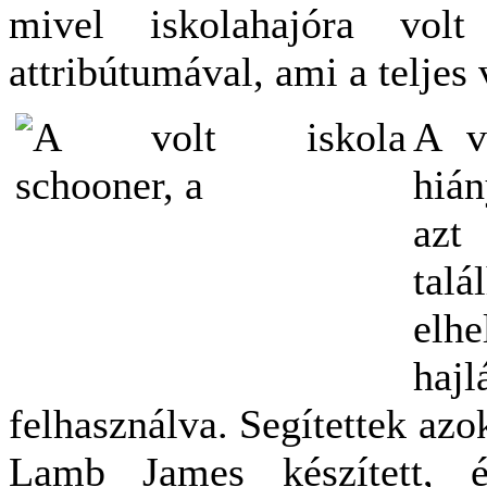
mivel iskolahajóra vol
attribútumával, ami a teljes 
A vi
hián
azt
ta
elh
hajl
felhasználva. Segítettek az
Lamb James készített, 