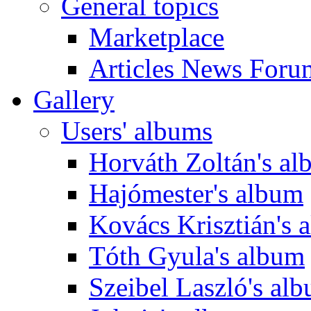
General topics
Marketplace
Articles News Foru
Gallery
Users' albums
Horváth Zoltán's a
Hajómester's album
Kovács Krisztián's 
Tóth Gyula's album
Szeibel Laszló's al