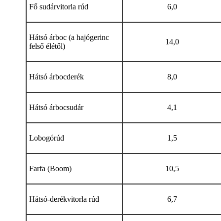
Fő sudárvitorla rúd
6,0
Hátsó árboc (a hajógerinc
14,0
felső élétől)
Hátsó árbocderék
8,0
Hátsó árbocsudár
4,1
Lobogórúd
1,5
Farfa (Boom)
10,5
Hátsó-derékvitorla rúd
6,7