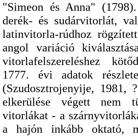
"Simeon és Anna" (1798).
derék- és sudárvitorlát, va
latinvitorla-rúdhoz rögzíte
angol variáció kiválasztás
vitorlafelszereléshez köt
1777. évi adatok részlet
(Szudosztrojenyije, 1981, ?
elkerülése végett nem tü
vitorlákat - a szárnyvitorlá
a hajón inkább oktató, m