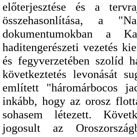
előterjesztése és a tervr
összehasonlítása, a "N
dokumentumokban a Kadé
haditengerészeti vezetés ki
és fegyverzetében szolíd ha
következtetés levonását su
említett "háromárbocos ja
inkább, hogy az orosz flott
sohasem létezett. Követ
jogosult az Oroszországb