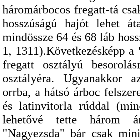
háromárbocos fregatt-tá csak
hosszúságú hajót lehet át
mindössze 64 és 68 láb hos
1, 1311).Következésképp a 
fregatt osztályú besorolá
osztályéra. Ugyanakkor a
orrba, a hátsó árboc felszer
és latinvitorla rúddal (min
lehetővé tette három á
"Nagyezsda" bár csak minia