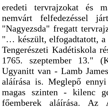
eredeti tervrajzokat és m
nemvárt felfedezéssel já
"Nagyezsda" fregatt tervrajz
"… készült, elfogadtatott, 
Tengerészeti Kadétiskola r
1765. szeptember 13." (
Ugyanitt van - Lamb James 
aláírása is. Meglepő ennyi
magas szinten - kilenc ge
főemberek aláírása. Az A