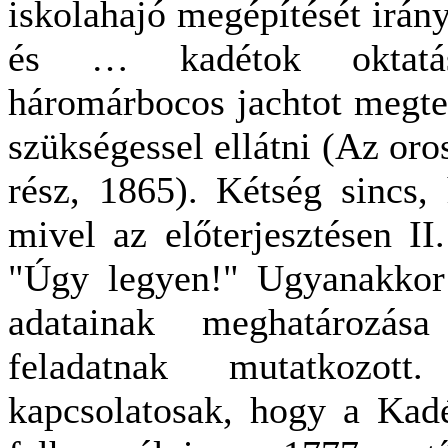
iskolahajó megépítését irán
és … kadétok oktatásá
háromárbocos jachtot megter
szükségessel ellátni (Az oros
rész, 1865). Kétség sincs,
mivel az előterjesztésen II.
"Úgy legyen!" Ugyanakkor 
adatainak meghatározá
feladatnak mutatkozot
kapcsolatosak, hogy a Kadé