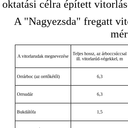
oktatási célra épített vitorl
A "Nagyezsda" fregatt vito
mér
Teljes hossz, az árboccsúccsal
A vitorlarudak megnevezése
ill. vitorlarúd-végekkel, m
Orrárboc (az orrtőkétől)
6,3
Orrsudár
6,3
Bukdálófa
1,5