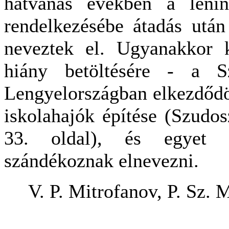
hatvanas években a lenin
rendelkezésébe átadás utá
neveztek el. Ugyanakkor k
hiány betöltésére - a Sz
Lengyelországban elkezdődöt
iskolahajók építése (Szudos
33. oldal), és egyet k
szándékoznak elnevezni.
V. P. Mitrofanov, P. Sz. 