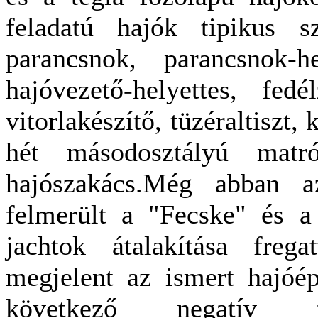
feladatú hajók tipikus sz
parancsnok, parancsnok-he
hajóvezető-helyettes, fedé
vitorlakészítő, tüzéraltiszt, 
hét másodosztályú mat
hajószakács.Még abban a
felmerült a "Fecske" és 
jachtok átalakítása frega
megjelent az ismert hajóé
következő negatív ta