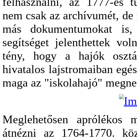
felhasználni, az 1777-es tű
nem csak az archívumét, de 
más dokumentumokat is, a
segítséget jelenthettek vol
tény, hogy a hajók osztá
hivatalos lajstromaiban egé
maga az "iskolahajó" megne
Meglehetősen aprólékos m
átnézni az 1764-1770. köz