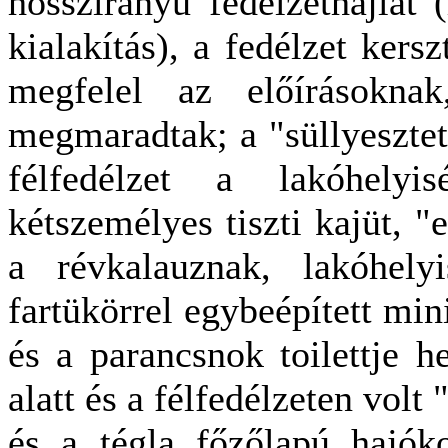
hosszirányú fedélzethajlat (
kialakítás), a fedélzet kersz
megfelel az előírásokn
megmaradtak; a "süllyesztett
félfedélzet a lakóhelyi
kétszemélyes tiszti kajüt, 
a révkalauznak, lakóhely
fartükörrel egybeépített min
és a parancsnok toilettje h
alatt és a félfedélzeten volt
és a tégla főzőlapú hajók