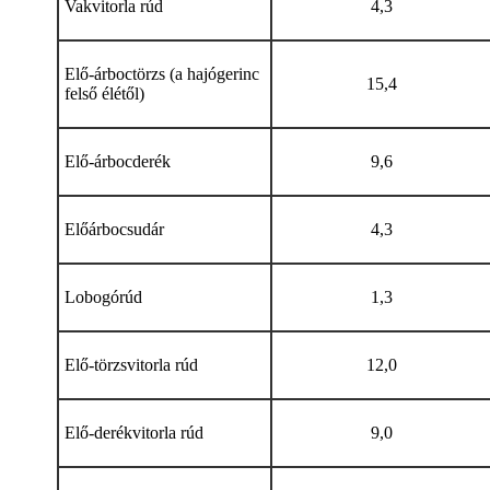
Vakvitorla rúd
4,3
Elő-árboctörzs (a hajógerinc
15,4
felső élétől)
Elő-árbocderék
9,6
Előárbocsudár
4,3
Lobogórúd
1,3
Elő-törzsvitorla rúd
12,0
Elő-derékvitorla rúd
9,0