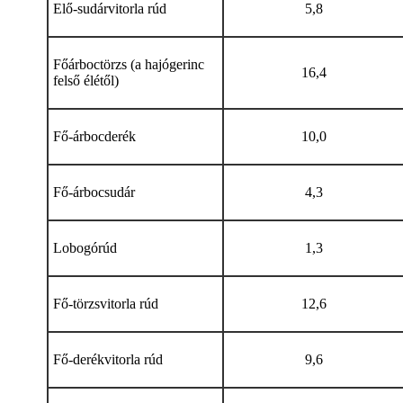
Elő-sudárvitorla rúd
5,8
Főárboctörzs (a hajógerinc
16,4
felső élétől)
Fő-árbocderék
10,0
Fő-árbocsudár
4,3
Lobogórúd
1,3
Fő-törzsvitorla rúd
12,6
Fő-derékvitorla rúd
9,6