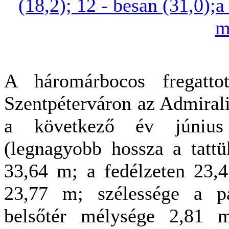
(18,2); 12 - besan (31,0);a
m
A háromárbocos fregatto
Szentpéterváron az Admiralit
a következő év június 
(legnagyobb hossza a tattü
33,64 m; a fedélzeten 23,
23,77 m; szélessége a p
belsőtér mélysége 2,81 