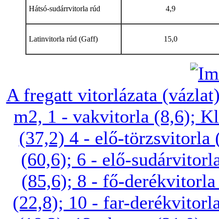
Hátsó-sudárrvitorla rúd
4,9
Latinvitorla rúd (Gaff)
15,0
A fregatt vitorlázata (vázlat
m2, 1 - vakvitorla (8,6); Kl
(37,2) 4 - elő-törzsvitorla 
(60,6); 6 - elő-sudárvitorla
(85,6); 8 - fő-derékvitorla
(22,8); 10 - far-derékvitorl