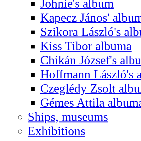
Johnie's album
Kapecz János' albu
Szikora László's al
Kiss Tibor albuma
Chikán József's alb
Hoffmann László's 
Czeglédy Zsolt alb
Gémes Attila album
Ships, museums
Exhibitions