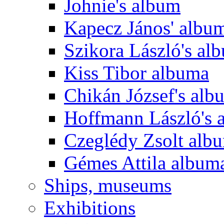
Johnie's album
Kapecz János' albu
Szikora László's al
Kiss Tibor albuma
Chikán József's alb
Hoffmann László's 
Czeglédy Zsolt alb
Gémes Attila album
Ships, museums
Exhibitions