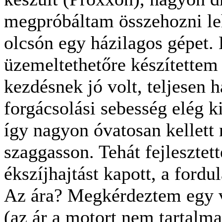
megpróbáltam összehozni le
olcsón egy házilagos gépet.
üzemeltethetőre készítettem 
kezdésnek jó volt, teljesen h
forgácsolási sebesség elég ki
így nagyon óvatosan kellett
szaggasson. Tehát fejlesztet
ékszíjhajtást kapott, a fordu
Az ára? Megkérdeztem egy v
(az ár a motort nem tartalma