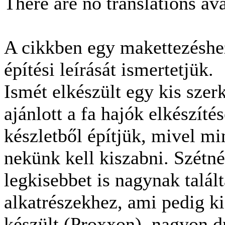
There are no translations ava
A cikkben egy makettezéshe
építési leírását ismertetjük.
Ismét elkészült egy kis szer
ajánlott a fa hajók elkészít
készletből építjük, mivel min
nekünk kell kiszabni. Szétn
legkisebbet is nagynak talá
alkatrészekhez, ami pedig k
készült (Proxxon), nagyon dr