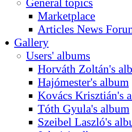
General topics
Marketplace
Articles News Foru
Gallery
Users' albums
Horváth Zoltán's a
Hajómester's album
Kovács Krisztián's 
Tóth Gyula's album
Szeibel Laszló's al