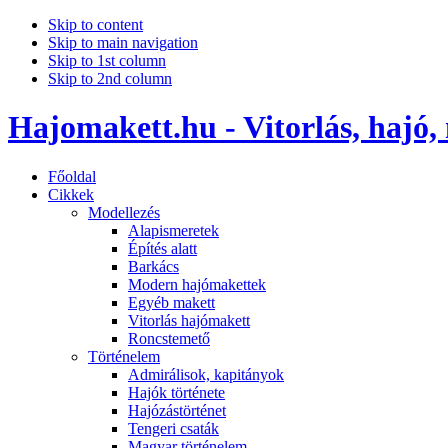
Skip to content
Skip to main navigation
Skip to 1st column
Skip to 2nd column
Hajomakett.hu - Vitorlás, hajó,
Főoldal
Cikkek
Modellezés
Alapismeretek
Építés alatt
Barkács
Modern hajómakettek
Egyéb makett
Vitorlás hajómakett
Roncstemető
Történelem
Admirálisok, kapitányok
Hajók története
Hajózástörténet
Tengeri csaták
Magyar történelem