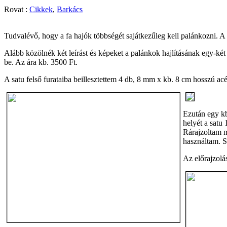
Rovat :
Cikkek
,
Barkács
Tudvalévő, hogy a fa hajók többségét sajátkezűleg kell palánkozni. A p
Alább közölnék két leírást és képeket a palánkok hajlításának egy-k
be. Az ára kb. 3500 Ft.
A satu felső furataiba beillesztettem 4 db, 8 mm x kb. 8 cm hosszú acél
Ezután egy kb
helyét a satu
Rárajzoltam 
használtam. S
Az előrajzolá