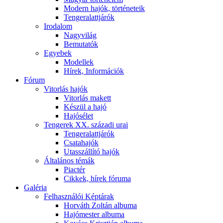
Modern hajók, történeteik
Tengeralattjárók
Irodalom
Nagyvilág
Bemutatók
Egyebek
Modellek
Hírek, Információk
Fórum
Vitorlás hajók
Vitorlás makett
Készül a hajó
Hajósélet
Tengerek XX. századi urai
Tengeralattjárók
Csatahajók
Utasszállító hajók
Általános témák
Piactér
Cikkek, hírek fóruma
Galéria
Felhasználói Képtárak
Horváth Zoltán albuma
Hajómester albuma