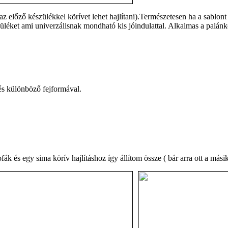
 előző készülékkel körívet lehet hajlítani).Természetesen ha a sablont m
üléket ami univerzálisnak mondható kis jóindulattal. Alkalmas a palánko
s különböző fejformával.
ák és egy sima körív hajlításhoz így állítom össze ( bár arra ott a másik