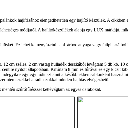
alánkok hajlításához elengedhetetlen egy hajlító készülék. A cikkben egy
ét lehetséges módjáról. A hajlítókészülékek alapja egy LUX márkájú, m
 tüskét. Ez lehet keményfa-rúd is pl. árboc anyaga vagy fatipli szálból 
. 12 cm széles, 2 cm vastag hulladék deszkából levágtam 5 db kb. 10 c
 1 centire nyitott állapotában. Kifúrtam 8 mm-es fúróval és egy kicsit k
mindegyikre egy-egy rádiuszt amit a későbbiekben sablonként használ
zerintem ezekkel a rádiuszokkal minden hajlítás elvégezhető.
s mentén szúrófűrésszel kettévágtam az egyes darabokat.