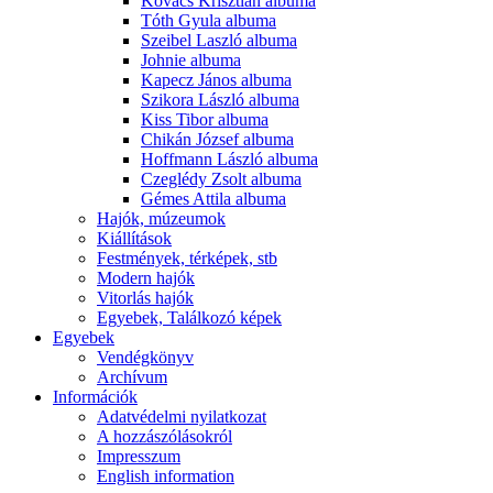
Kovács Krisztián albuma
Tóth Gyula albuma
Szeibel Laszló albuma
Johnie albuma
Kapecz János albuma
Szikora László albuma
Kiss Tibor albuma
Chikán József albuma
Hoffmann László albuma
Czeglédy Zsolt albuma
Gémes Attila albuma
Hajók, múzeumok
Kiállítások
Festmények, térképek, stb
Modern hajók
Vitorlás hajók
Egyebek, Találkozó képek
Egyebek
Vendégkönyv
Archívum
Információk
Adatvédelmi nyilatkozat
A hozzászólásokról
Impresszum
English information