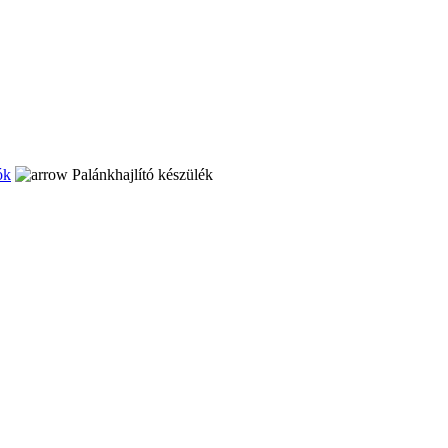
ók
Palánkhajlító készülék