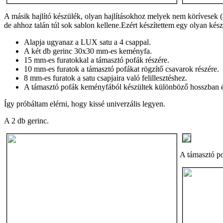
A másik hajlító készülék, olyan hajlításokhoz melyek nem körívesek (az
de ahhoz talán túl sok sablon kellene.Ezért készítettem egy olyan kész
Alapja ugyanaz a LUX satu a 4 csappal.
A két db gerinc 30x30 mm-es keményfa.
15 mm-es furatokkal a támasztó pofák részére.
10 mm-es furatok a támasztó pofákat rögzítő csavarok részére.
8 mm-es furatok a satu csapjaira való felillesztéshez.
A támasztó pofák keményfából készültek különböző hosszban é
Így próbáltam elérni, hogy kissé univerzális legyen.
A 2 db gerinc.
A támasztó pof