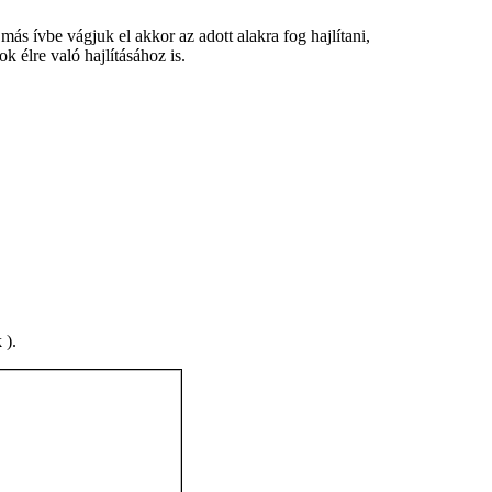
ás ívbe vágjuk el akkor az adott alakra fog hajlítani,
k élre való hajlításához is.
 ).