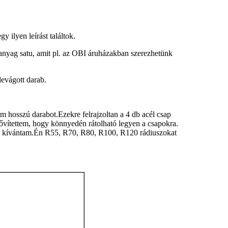
 ilyen leírást találtok.
űanyag satu, amit pl. az OBI áruházakban szerezhetünk
levágott darab.
m hosszú darabot.Ezekre felrajzoltan a 4 db acél csap
ibővítettem, hogy könnyedén rátolható legyen a csapokra.
ni kívántam.Én R55, R70, R80, R100, R120 rádiuszokat