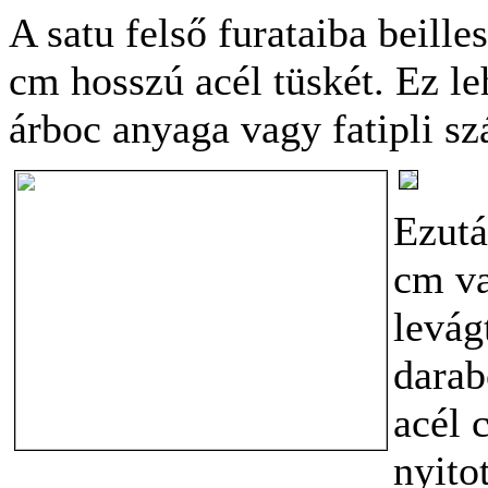
A satu felső furataiba beill
cm hosszú acél tüskét. Ez le
árboc anyaga vagy fatipli sz
Ezutá
cm va
levág
darab
acél 
nyito