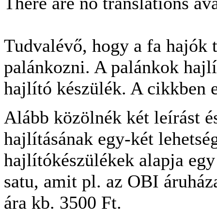
There are no translations ava
Tudvalévő, hogy a fa hajók t
palánkozni. A palánkok hajl
hajlító készülék. A cikkben e
Alább közölnék két leírást é
hajlításának egy-két lehetsé
hajlítókészülékek alapja e
satu, amit pl. az OBI áruhá
ára kb. 3500 Ft.