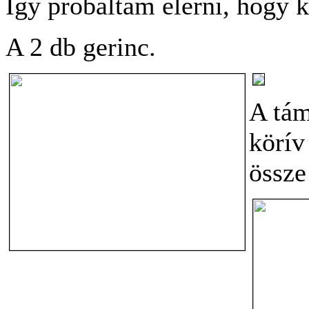
Így próbáltam elérni, hogy k
A 2 db gerinc.
A tám
körív
össze 