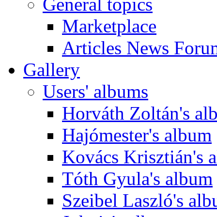
General topics
Marketplace
Articles News Foru
Gallery
Users' albums
Horváth Zoltán's a
Hajómester's album
Kovács Krisztián's 
Tóth Gyula's album
Szeibel Laszló's al