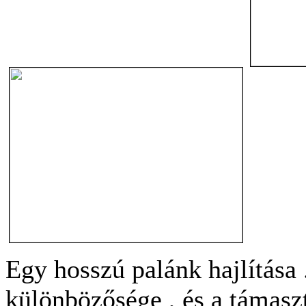
Egy hosszú palánk hajlítása .
különbözősége , és a támasz