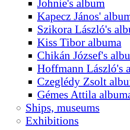
Johnie's album
Kapecz János' albu
Szikora László's al
Kiss Tibor albuma
Chikán József's alb
Hoffmann László's 
Czeglédy Zsolt alb
Gémes Attila album
Ships, museums
Exhibitions