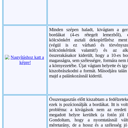
Minden szépen haladt, kivágtam a geri
bordákat (4-es rétegelt lemezből),
kölcsönkért asztali dekopírfűrész men
(végül is ez várható és törvénysz
kölcsönkérünk valamit!) és az alka
összerakásakor kiderült, hogy a 10-es b
magasságra, sem szélességre, formára nem il
a környezetébe. Újat vágtam helyette és ig
kiszobrászkodni a formát. Másodjára talán s
majd a palánkozásnál kiderül.
Összeragasztás előtt kiszabtam a fedélzetek
ezek is pozícionálják a bordákat. Itt is vol
probléma: a kivágások nem az eredeti 
megadott helyre kerültek (a fotón jól lá
Gondoltam, hogy a nyomtatásnál vált
méretarány, de a hossz és a szélesség jó