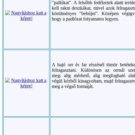
"pallókat". A felsőbb fedélzetek alatti terül
kell rakni deszkákat, mivel azok felragaszt
körülményes "bebújni". Középen végigv
hogy a padlózat folyamatos legyen.
A hajó orr és far részénél tömör betéteket
felragasztani. Különösen az orrnál sz
meg: alig mérhető, alig megfogható ala
végül kézből kinagyoltam, majd felragaszt
meg a végső formáját.