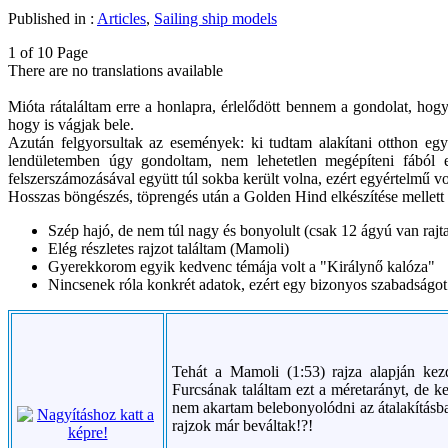
Published in :
Articles
,
Sailing ship models
1 of 10 Page
There are no translations available
Mióta rátaláltam erre a honlapra, érlelődött bennem a gondolat, ho
hogy is vágjak bele.
Azután felgyorsultak az események: ki tudtam alakítani otthon eg
lendületemben úgy gondoltam, nem lehetetlen megépíteni fából e
felszerszámozásával együtt túl sokba került volna, ezért egyértelmű vol
Hosszas böngészés, töprengés után a Golden Hind elkészítése mellett 
Szép hajó, de nem túl nagy és bonyolult (csak 12 ágyú van rajt
Elég részletes rajzot találtam (Mamoli)
Gyerekkorom egyik kedvenc témája volt a "Királynő kalóza"
Nincsenek róla konkrét adatok, ezért egy bizonyos szabadságot 
Tehát a Mamoli (1:53) rajza alapján kez
Furcsának találtam ezt a méretarányt, de k
nem akartam belebonyolódni az átalakításba
rajzok már beváltak!?!