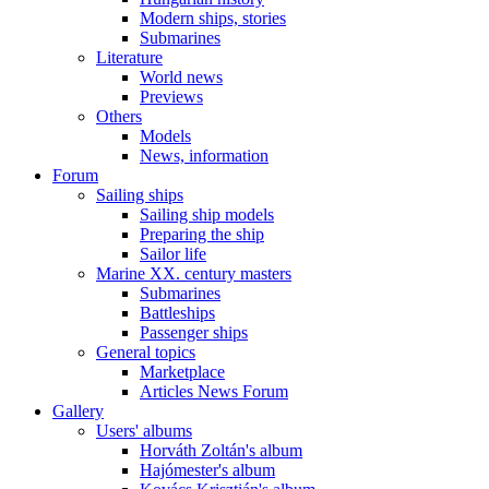
Modern ships, stories
Submarines
Literature
World news
Previews
Others
Models
News, information
Forum
Sailing ships
Sailing ship models
Preparing the ship
Sailor life
Marine XX. century masters
Submarines
Battleships
Passenger ships
General topics
Marketplace
Articles News Forum
Gallery
Users' albums
Horváth Zoltán's album
Hajómester's album