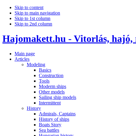
Skip to content
Skip to main navigation
Skip to 1st column
Skip to 2nd column
Hajomakett.hu - Vitorlás, hajó,
Main page
Articles
Modeling
Basics
Construction
Tools
Moderm ships
Other models
Sailing ship models
Intermittent
History
Admirals, Captains
History of ships
Boats Story
Sea battles
Hungarian history