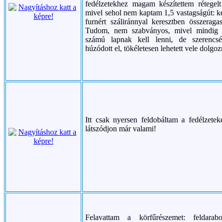
fedélzetekhez magam készítettem rétegelt
mivel sehol nem kaptam 1,5 vastagságút: ké
furnért száliránnyal keresztben összeragas
Tudom, nem szabványos, mivel mindig p
számú lapnak kell lenni, de szerencs
húzódott el, tökéletesen lehetett vele dolgoz
Itt csak nyersen feldobáltam a fedélzetek
látszódjon már valami!
Felavattam a körfűrészemet: feldarab