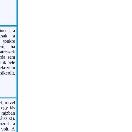
ncet, a
 csak a
t tönkre
erű, ha
trészek
orda sem
lik bele
yekeztem
ikerült,
et, mivel
t egy kis
rajzban
tszik!).
ozott a
 volt. A