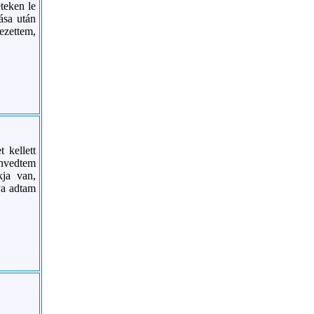
eteken le
ása után
ezettem,
 kellett
envedtem
kja van,
va adtam