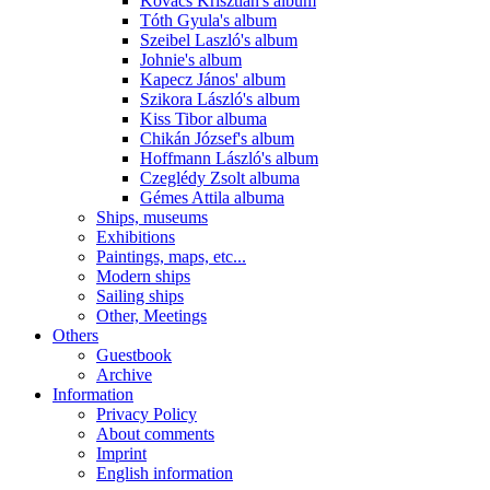
Kovács Krisztián's album
Tóth Gyula's album
Szeibel Laszló's album
Johnie's album
Kapecz János' album
Szikora László's album
Kiss Tibor albuma
Chikán József's album
Hoffmann László's album
Czeglédy Zsolt albuma
Gémes Attila albuma
Ships, museums
Exhibitions
Paintings, maps, etc...
Modern ships
Sailing ships
Other, Meetings
Others
Guestbook
Archive
Information
Privacy Policy
About comments
Imprint
English information