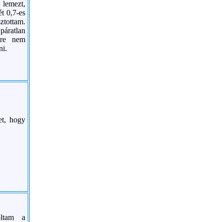
 lemezt,
t 0,7-es
ztottam.
áratlan
ére nem
ni.
et, hogy
oltam a