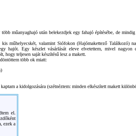
gy több műanyaghajó után belekezdjek egy fahajó építésébe, de mindig
y kis műhelyecskét, valamint Siófokon (Hajómakettező Találkozó) na
gy hajót. Egy készlet vásárlását eleve elvetettem, mivel nagyon
t, hogy teljesen saját készítésű lesz a makett.
döntöttem több ok miatt:
a)
kaptam a kidolgozására (szétnéztem: minden elkészített makett különbözi
dtem el.
ezdőként
, ezek a