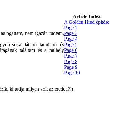
Article Index
A Golden Hind építése
Page 2
 halogattam, nem igazán tudtam,
Page 3
Page 4
gyon sokat láttam, tanultam, és
Page 5
 drágának találtam és a műhely
Page 6
Page 7
Page 8
Page 9
Page 10
k, ki tudja milyen volt az eredeti?!)