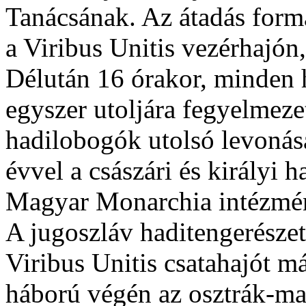
Tanácsának. Az átadás forma
a Viribus Unitis vezérhajón
Délután 16 órakor, minden 
egyszer utoljára fegyelmezet
hadilobogók utolsó levonása
évvel a császári és királyi 
Magyar Monarchia intézménye
A jugoszláv haditengerészet 
Viribus Unitis csatahajót m
háború végén az osztrák-mag