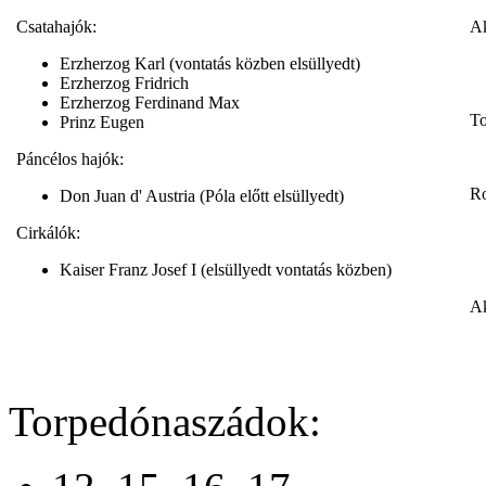
Csatahajók:
Ak
Erzherzog Karl (vontatás közben elsüllyedt)
Erzherzog Fridrich
Erzherzog Ferdinand Max
To
Prinz Eugen
Páncélos hajók:
R
Don Juan d' Austria (Póla előtt elsüllyedt)
Cirkálók:
Kaiser Franz Josef I (elsüllyedt vontatás közben)
Ak
Torpedónaszádok: