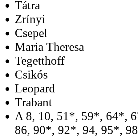
Tátra
Zrínyi
Csepel
Maria Theresa
Tegetthoff
Csikós
Leopard
Trabant
A 8, 10, 51*, 59*, 64*, 6
86, 90*, 92*, 94, 95*, 9