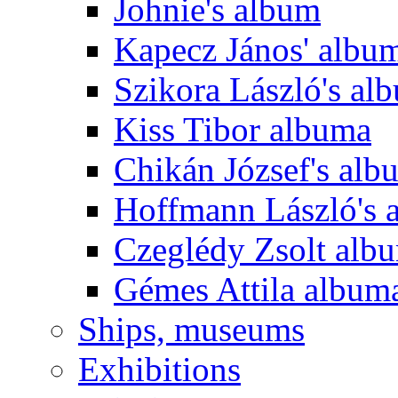
Johnie's album
Kapecz János' albu
Szikora László's al
Kiss Tibor albuma
Chikán József's alb
Hoffmann László's 
Czeglédy Zsolt alb
Gémes Attila album
Ships, museums
Exhibitions