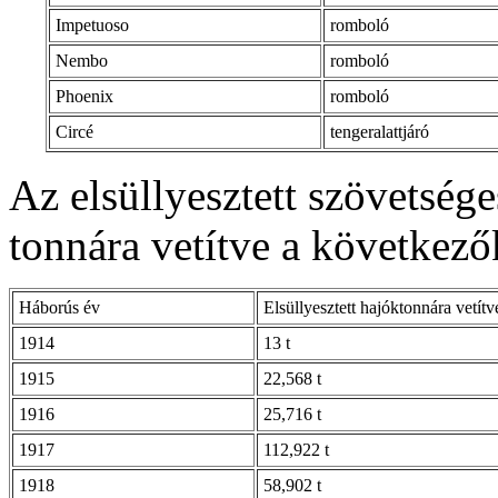
Impetuoso
romboló
Nembo
romboló
Phoenix
romboló
Circé
tengeralattjáró
Az elsüllyesztett szövetsége
tonnára vetítve a következők
Háborús év
Elsüllyesztett hajóktonnára vetítv
1914
13 t
1915
22,568 t
1916
25,716 t
1917
112,922 t
1918
58,902 t