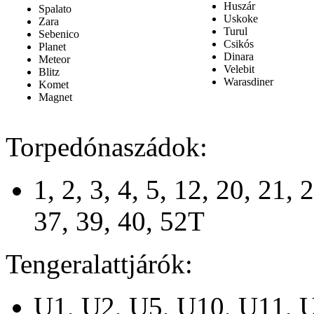
Huszár
Spalato
Uskoke
Zara
Turul
Sebenico
Csikós
Planet
Dinara
Meteor
Velebit
Blitz
Warasdiner
Komet
Magnet
Torpedónaszádok:
1, 2, 3, 4, 5, 12, 20, 21, 
37, 39, 40, 52T
Tengeralattjárók:
U1, U2, U5, U10, U11, 