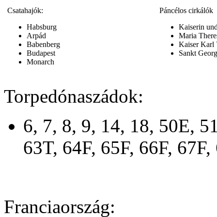
Csatahajók:
Páncélos cirkálók
Habsburg
Kaiserin un
Arpád
Maria There
Babenberg
Kaiser Karl
Budapest
Sankt Geor
Monarch
Torpedónaszádok:
6, 7, 8, 9, 14, 18, 50E, 
63T, 64F, 65F, 66F, 67F,
Franciaország: