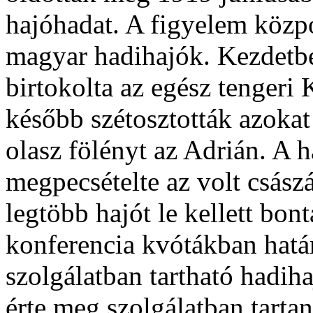
hajóhadat. A figyelem közpo
magyar hadihajók. Kezdetben
birtokolta az egész tengeri
később szétosztották azokat 
olasz fölényt az Adrián. A h
megpecsételte az volt császá
legtöbb hajót le kellett bo
konferencia kvótákban hatá
szolgálatban tartható hadih
érte meg szolgálatban tartan