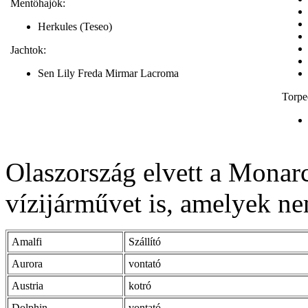
Mentőhajók:
Herkules (Teseo)
Jachtok:
Sen Lily Freda Mirmar Lacroma
Torpe
Olaszország elvett a Monarc
vízijárművet is, amelyek ne
Amalfi
Szállító
Aurora
vontató
Austria
kotró
Dolphin
vontató