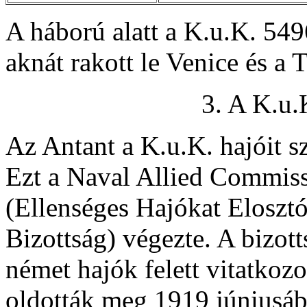
A háború alatt a K.u.K. 549
aknát rakott le Venice és a 
3. A K.u.
Az Antant a K.u.K. hajóit sz
Ezt a Naval Allied Commiss
(Ellenséges Hajókat Eloszt
Bizottság) végezte. A bizott
német hajók felett vitatkoz
oldották meg 1919 júniusába