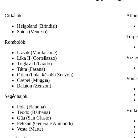
Cirkálók:
Állom
Helgoland (Brindisi)
Saida (Venezia)
Torpe
Rombolók:
Uzsok (Monfalcone)
Vízte
Lika II (Cortellazzo)
Triglav II (Grado)
Tátra (Fasana)
Orjen (Pola, később Zenzon)
Vonta
Csepel (Muggia)
Balaton (Zenzon)
Segédhajók:
Pola (Fianona)
Hulkok
Teodo (Barbana)
Gäa (San Giusto)
Pelikan (Generale Alimondi)
Vesta (Marte)