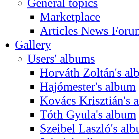
General topics
Marketplace
Articles News Foru
Gallery
Users' albums
Horváth Zoltán's a
Hajómester's album
Kovács Krisztián's 
Tóth Gyula's album
Szeibel Laszló's al