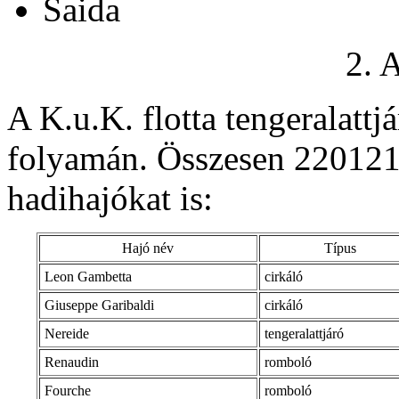
Saida
2. 
A K.u.K. flotta tengeralattj
folyamán. Összesen 220121 
hadihajókat is:
Hajó név
Típus
Leon Gambetta
cirkáló
Giuseppe Garibaldi
cirkáló
Nereide
tengeralattjáró
Renaudin
romboló
Fourche
romboló