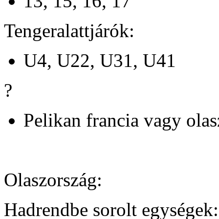
13, 15, 16, 17
Tengeralattjárók:
U4, U22, U31, U41
?
Pelikan francia vagy olas
Olaszország:
Hadrendbe sorolt egységek: