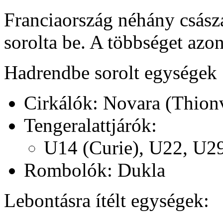
Franciaország néhány császá
sorolta be. A többséget azo
Hadrendbe sorolt egységek
Cirkálók: Novara (Thionv
Tengeralattjárók:
U14 (Curie), U22, U2
Rombolók: Dukla
Lebontásra ítélt egységek: