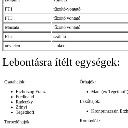
FT1
tűzoltó-vontató
FT3
tűzoltó vontató
Marsala
tűzoltó vontató
FT2
szállító
névtelen
tanker
Lebontásra ítélt egységek:
Csatahajók:
Őrhajók:
Erzherzog Franz
Mars (ex Tegetthoff
Ferdinand
Lakóhajók:
Radetzky
Zrínyi
Kronprinzessin Erzh
Tegetthoff
Rombolók:
Torpedóhajók: