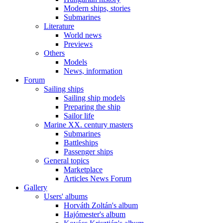
Modern ships, stories
Submarines
Literature
World news
Previews
Others
Models
News, information
Forum
Sailing ships
Sailing ship models
Preparing the ship
Sailor life
Marine XX. century masters
Submarines
Battleships
Passenger ships
General topics
Marketplace
Articles News Forum
Gallery
Users' albums
Horváth Zoltán's album
Hajómester's album