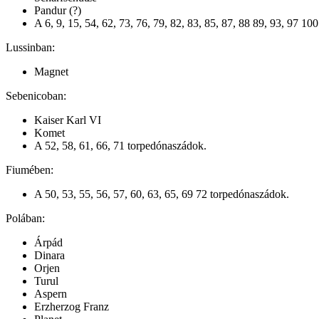
Pandur (?)
A 6, 9, 15, 54, 62, 73, 76, 79, 82, 83, 85, 87, 88 89, 93, 97 1
Lussinban:
Magnet
Sebenicoban:
Kaiser Karl VI
Komet
A 52, 58, 61, 66, 71 torpedónaszádok.
Fiumében:
A 50, 53, 55, 56, 57, 60, 63, 65, 69 72 torpedónaszádok.
Polában:
Árpád
Dinara
Orjen
Turul
Aspern
Erzherzog Franz