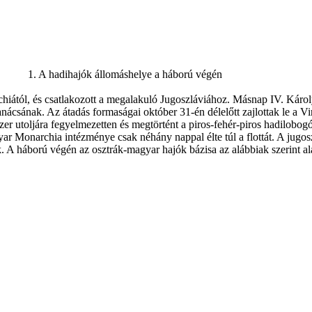
1. A hadihajók állomáshelye a háború végén
tól, és csatlakozott a megalakuló Jugoszláviához. Másnap IV. Károly k
csának. Az átadás formaságai október 31-én délelőtt zajlottak le a Vir
r utoljára fegyelmezetten és megtörtént a piros-fehér-piros hadilobogó
ar Monarchia intézménye csak néhány nappal élte túl a flottát. A jugosz
k. A háború végén az osztrák-magyar hajók bázisa az alábbiak szerint al