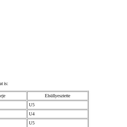
t is:
deje
Elsüllyesztette
U5
U4
U5