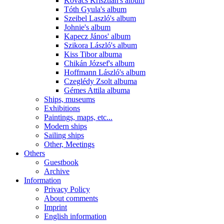
Kovács Krisztián's album
Tóth Gyula's album
Szeibel Laszló's album
Johnie's album
Kapecz János' album
Szikora László's album
Kiss Tibor albuma
Chikán József's album
Hoffmann László's album
Czeglédy Zsolt albuma
Gémes Attila albuma
Ships, museums
Exhibitions
Paintings, maps, etc...
Modern ships
Sailing ships
Other, Meetings
Others
Guestbook
Archive
Information
Privacy Policy
About comments
Imprint
English information