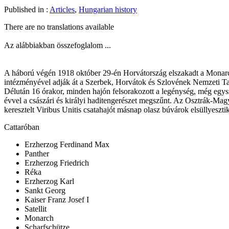
Published in :
Articles
,
Hungarian history
There are no translations available
Az alábbiakban összefoglalom ...
A háború végén 1918 október 29-én Horvátország elszakadt a Monarchiá
intézményével adják át a Szerbek, Horvátok és Szlovének Nemzeti Taná
Délután 16 órakor, minden hajón felsorakozott a legénység, még egysze
évvel a császári és királyi haditengerészet megszűnt. Az Osztrák-Magy
keresztelt Viribus Unitis csatahajót másnap olasz búvárok elsüllyeszti
Cattaróban
Erzherzog Ferdinand Max
Panther
Erzherzog Friedrich
Réka
Erzherzog Karl
Sankt Georg
Kaiser Franz Josef I
Satellit
Monarch
Scharfschütze