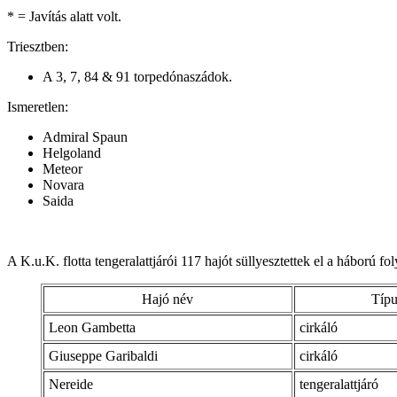
* = Javítás alatt volt.
Triesztben:
A 3, 7, 84 & 91 torpedónaszádok.
Ismeretlen:
Admiral Spaun
Helgoland
Meteor
Novara
Saida
A K.u.K. flotta tengeralattjárói 117 hajót süllyesztettek el a háború
Hajó név
Típu
Leon Gambetta
cirkáló
Giuseppe Garibaldi
cirkáló
Nereide
tengeralattjáró