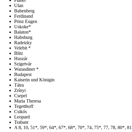
Planet
Ulan
Babenberg
Ferdinand
Prinz Eugen
Uskoke*
Balaton*
Habsburg
Radetzky
Velebit *
Blitz
Huszár
Szigetvár
Warasdiner *
Budapest
Kaiserin und Königin
Tátra
Zrínyi
Csepel
Maria Theresa
Tegetthoff
Csikós
Leopard
Trabant
A 8, 10, 51*, 59*, 64*, 67*, 68*, 70*, 74, 75*, 77, 78, 80*, 8