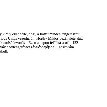
irály elrendelte, hogy a flottát minden tengerészeti
ibus Unitis vezérhajón, Horthy Miklós vezénylete alatt.
k utolsó levonása. Ezen a napon felállítása után 132
láv haditengerészet zászlóshajóját a Jugoslaviára
akult: