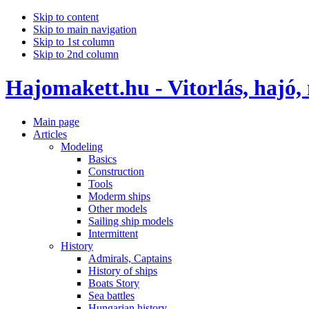
Skip to content
Skip to main navigation
Skip to 1st column
Skip to 2nd column
Hajomakett.hu - Vitorlás, hajó,
Main page
Articles
Modeling
Basics
Construction
Tools
Moderm ships
Other models
Sailing ship models
Intermittent
History
Admirals, Captains
History of ships
Boats Story
Sea battles
Hungarian history