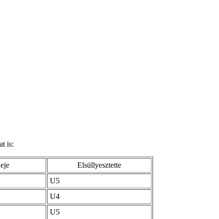
t is:
deje
Elsüllyesztette
U5
U4
U5