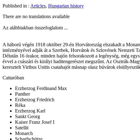
Published in :
Articles
,
Hungarian history
There are no translations available
Az alábbiakban összefoglalom ...
A háború végén 1918 október 29-én Horvátország elszakadt a Monarchiá
intézményével adják át a Szerbek, Horvátok és Szlovének Nemzeti Taná
Délután 16 órakor, minden hajón felsorakozott a legénység, még egysze
évvel a császári és királyi haditengerészet megszűnt. Az Osztrák-Magy
keresztelt Viribus Unitis csatahajót másnap olasz búvárok elsüllyeszti
Cattaróban
Erzherzog Ferdinand Max
Panther
Erzherzog Friedrich
Réka
Erzherzog Karl
Sankt Georg
Kaiser Franz Josef I
Satellit
Monarch
Scharfschütze