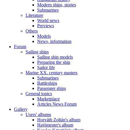
Modern ships, stories
Submarines
Literature
World news
Previews
Others
Models
News, information
Forum
Sailing ships
Sailing ship models
Preparing the ship
Sailor life
Marine XX. century masters
Submarines
Battleships
Passenger ships
General topics
Marketplace
Articles News Forum
Gallery
Users' albums
Horváth Zoltán's album
Hajómester's album