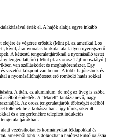
kialakításával érték el. A hajók alakja egyre inkább
t elejére és végéree erősítik (Mint pl. az amerikai Los
ett, kívül, áramvonalas burkolat alatt. ilyen nyeregszerű
pek. A kéttestű tengeralattjáróknál a nyomásálló testet
ány tengeralattjáró ( Mint pl. az orosz Tájfun osztályú )
yikben van szálláskörlet és meghajtórendszer. Egy
ási és vezetési központ van benne. A több hajótestnek és
által a nyomásállóhajótestet erő romboló hatás sokkal
tására. A titán, az aluminium, de még az üveg is szóba
sű acélból építették. A "Marell" fantázianevű, nagy
 használják. Az orosz tengeralattjárók többségét acélból
pet töltenek be a kohászatban- úgy tűnik, sikerült
kal és a tengerfenékre telepített indukciós
 tengeralattjárókban.
alatti vezérsíkokat és kormányokat féklapokkal és
, amelyből több is dolgozhat a hajótest külső palástja