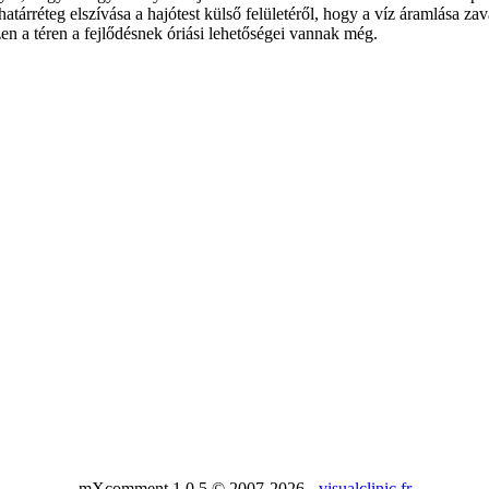
rréteg elszívása a hajótest külső felületéről, hogy a víz áramlása zava
zen a téren a fejlődésnek óriási lehetőségei vannak még.
mXcomment 1.0.5 © 2007-2026 -
visualclinic.fr