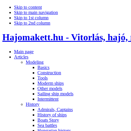
Skip to content
Skip to main navigation
Skip to 1st column
Skip to 2nd column
Hajomakett.hu - Vitorlás, hajó,
Main page
Articles
Modeling
Basics
Construction
Tools
Moderm ships
Other models
Sailing ship models
Intermittent
History
Admirals, Captains
History of ships
Boats Story
Sea battles
Hungarian history