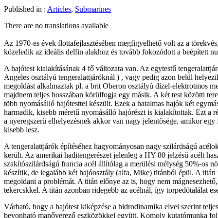
Published in :
Articles
,
Submarines
There are no translations available
Az 1970-es évek flottafejlasztésében megfigyelhető volt az a törekvés,
közeledik az ideális delfin alakhoz és tovább fokozódott a beépített n
A hajótest kialakításának 4 fő változata van. Az egytestű tengeralattjá
Angeles osztályú tengeralattjáróknál ) , vagy pedig azon belül helyezik
megoldást alkalmaztak pl. a brit Oberon osztályú dízel-elektrotmos meg
majdnem teljes hosszában körülfogja egy másik. A két test közötti teret
több nyomásálló hajótesttel készült. Ezek a hatalmas hajók két egymá
harmadik, kisebb méretű nyomásálló hajórészt is kialakítottak. Ezt a ré
a nyeregszerű elhelyezésnek akkor van nagy jelentősége, amikor egy fe
kisebb lesz.
A tengeralattjárók építéséhez hagyományosan nagy szilárdságú acéloka
került. Az amerikai haditengerészet jelenleg a HY-80 jelzésű acélt has
szakítószilárdságú francia acél állítólag a merülési mélység 50%-os növ
készítik, de legalább két hajóosztály (alfa, Mike) titánból épül. A tit
megoldani a problémát. A titán előnye az is, hogy nem mágnesezhető, 
tekercskkel. A titán azonban ridegebb az acélnál, így torpedótalálat 
Várható, hogy a hajótest kiképzése a hidrodinamika elvei szerint tel
bevonható manőverező eszközökkel együtt. Komoly kutatómunka folyik,