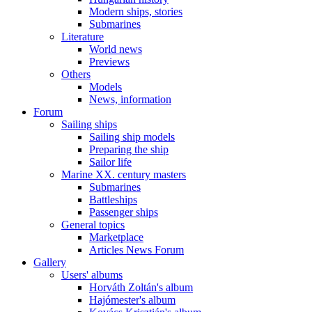
Modern ships, stories
Submarines
Literature
World news
Previews
Others
Models
News, information
Forum
Sailing ships
Sailing ship models
Preparing the ship
Sailor life
Marine XX. century masters
Submarines
Battleships
Passenger ships
General topics
Marketplace
Articles News Forum
Gallery
Users' albums
Horváth Zoltán's album
Hajómester's album