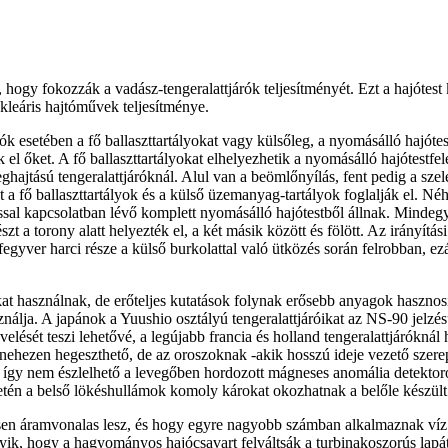
 hogy fokozzák a vadász-tengeralattjárók teljesítményét. Ezt a hajótest 
ukleáris hajtóművek teljesítménye.
rók esetében a fő ballaszttartályokat vagy külsőleg, a nyomásálló hajótes
 el őket. A fő ballaszttartályokat elhelyezhetik a nyomásálló hajótestfel
hajtású tengeralattjáróknál. Alul van a beömlőnyílás, fent pedig a szele
 a fő ballaszttartályok és a külső üzemanyag-tartályok foglalják el. Néh
ssal kapcsolatban lévő komplett nyomásálló hajótestből állnak. Mindeg
szt a torony alatt helyezték el, a két másik között és fölött. Az irányít
gyver harci része a külső burkolattal való ütközés során felrobban, ez
t használnak, de erőteljes kutatások folynak erősebb anyagok hasznosí
ználja. A japánok a Yuushio osztályú tengeralattjáróikat az NS-90 jelzé
elését teszi lehetővé, a legújabb francia és holland tengeralattjáróknál
án nehezen hegeszthető, de az oroszoknak -akik hosszú ideje vezető szere
így nem észlelhető a levegőben hordozott mágneses anomália detektorok
esetén a belső lökéshullámok komoly károkat okozhatnak a belőle készült
jesen áramvonalas lesz, és hogy egyre nagyobb számban alkalmaznak víz 
 hogy a hagyományos hajócsavart felváltsák a turbinakoszorús lapáttal