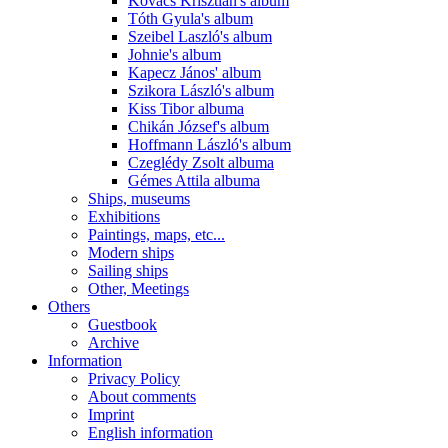
Kovács Krisztián's album
Tóth Gyula's album
Szeibel Laszló's album
Johnie's album
Kapecz János' album
Szikora László's album
Kiss Tibor albuma
Chikán József's album
Hoffmann László's album
Czeglédy Zsolt albuma
Gémes Attila albuma
Ships, museums
Exhibitions
Paintings, maps, etc...
Modern ships
Sailing ships
Other, Meetings
Others
Guestbook
Archive
Information
Privacy Policy
About comments
Imprint
English information