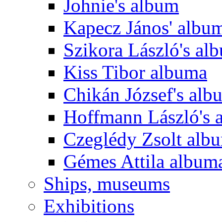
Johnie's album
Kapecz János' albu
Szikora László's al
Kiss Tibor albuma
Chikán József's alb
Hoffmann László's 
Czeglédy Zsolt alb
Gémes Attila album
Ships, museums
Exhibitions