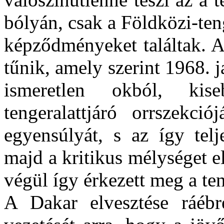
bólyán, csak a Földközi-ten
képződményeket találtak. A
tűnik, amely szerint 1968. j
ismeretlen okból, kise
tengeralattjáró orrszekc
egyensúlyát, s az így telj
majd a kritikus mélységet e
végül így érkezett meg a ten
A Dakar elvesztése ráébre