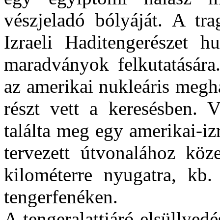
vészjeladó bólyáját. A tr
Izraeli Haditengerészet hu
maradványok felkutatására
az amerikai nukleáris megha
részt vett a keresésben.
találta meg egy amerikai-izr
tervezett útvonalához köz
kilométerre nyugatra, kb
tengerfenéken.
A tengeralattjáró elsüllyed