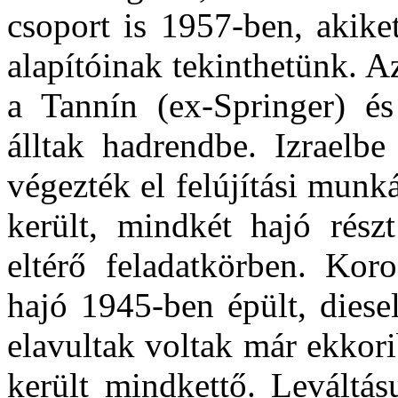
csoport is 1957-ben, akike
alapítóinak tekinthetünk. Az
a Tannín (ex-Springer) é
álltak hadrendbe. Izraelbe
végezték el felújítási munk
került, mindkét hajó rész
eltérő feladatkörben. Kor
hajó 1945-ben épült, diese
elavultak voltak már ekkorib
került mindkettő. Leváltá