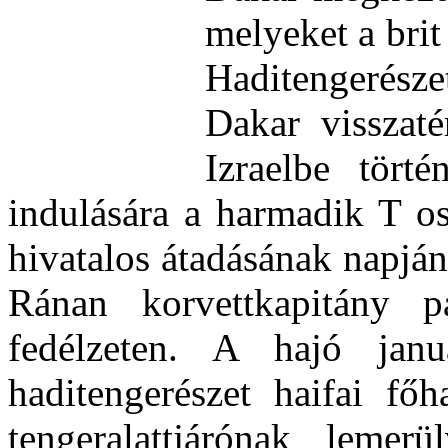
melyeket a brit
Haditengerésze
Dakar visszat
Izraelbe törté
indulására a harmadik T os
hivatalos átadásának napján
Ránan korvettkapitány p
fedélzeten. A hajó janu
haditengerészet haifai főh
tengeralattjárónak lemerü