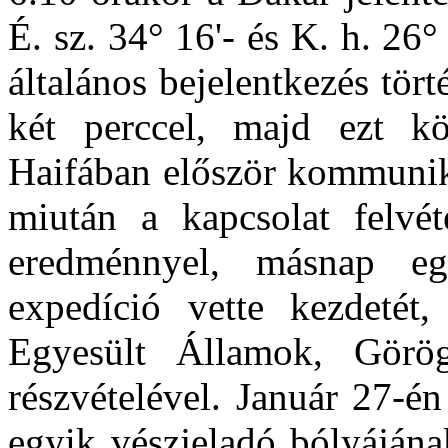
É. sz. 34° 16'- és K. h. 26
általános bejelentkezés tört
két perccel, majd ezt k
Haifában először kommunik
miután a kapcsolat felvét
eredménnyel, másnap e
expedíció vette kezdetét,
Egyesült Államok, Görög
részvételével. Január 27-én
egyik vészjeladó bólyájána