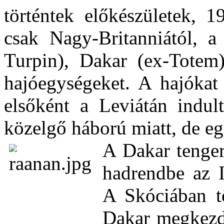
történtek előkészületek, 1
csak Nagy-Britanniától, a
Turpin), Dakar (ex-Totem
hajóegységeket. A hajókat 
elsőként a Leviátán indu
közelgő háború miatt, de eg
A Dakar tenger
hadrendbe az I
A Skóciában tö
Dakar megkezdt