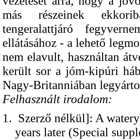
vezetését arra, hogy a jövő
más részeinek ekkori
tengeralattjáró fegyvern
ellátásához - a lehető legmod
nem elavult, használtan át
került sor a jóm-kipúri há
Nagy-Britanniában legyártot
Felhasznált irodalom:
Szerző nélkül]: A watery
years later (Special supp