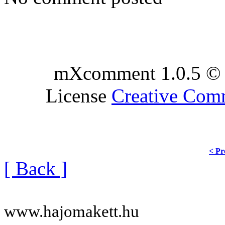
mXcomment 1.0.5 © 
License
Creative Co
< Pr
[ Back ]
www.hajomakett.hu