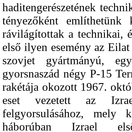
haditengerészetének techni
tényezőként említhetünk 
rávilágítottak a technikai
első ilyen esemény az Eilat
szovjet gyártmányú, egy
gyorsnaszád négy P-15 Te
rakétája okozott 1967. októ
eset vezetett az Izrae
felgyorsulásához, mely 
háborúban Izrael elsö