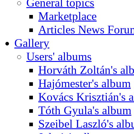
General topics
Marketplace
Articles News Foru
Gallery
Users' albums
Horváth Zoltán's a
Hajómester's album
Kovács Krisztián's 
Tóth Gyula's album
Szeibel Laszló's al