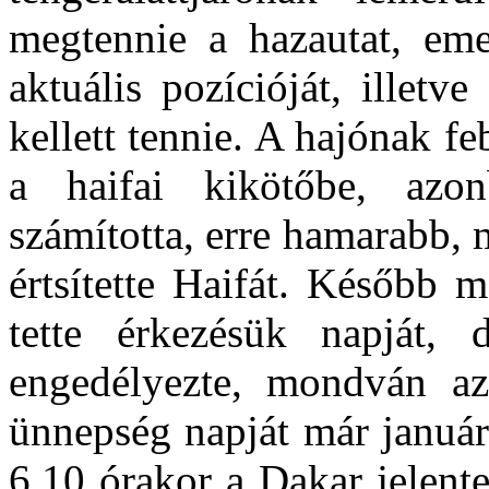
megtennie a hazautat, emel
aktuális pozícióját, illetv
kellett tennie. A hajónak f
a haifai kikötőbe, azo
számította, erre hamarabb, m
értsítette Haifát. Később 
tette érkezésük napját,
engedélyezte, mondván az 
ünnepség napját már január
6.10 órakor a Dakar jelentet