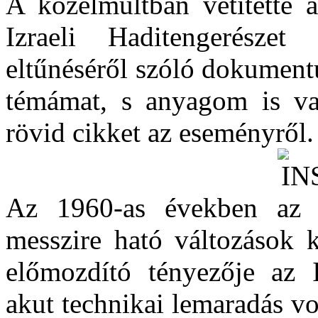
A közelmúltban vetítette a
Izraeli Haditengerészet
eltűnéséről szóló dokument
témámat, s anyagom is v
rövid cikket az eseményről.
Az 1960-as években az Iz
messzire ható változások 
előmozdító tényezője az I
akut technikai lemaradás v